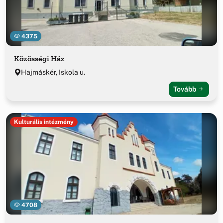
4375
Közösségi Ház
Hajmáskér, Iskola u.
Tovább
Kulturális intézmény
4708