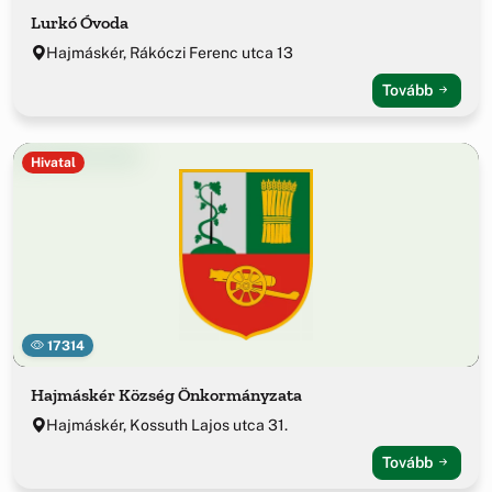
Lurkó Óvoda
Hajmáskér, Rákóczi Ferenc utca 13
Tovább
Hivatal
17314
Hajmáskér Község Önkormányzata
Hajmáskér, Kossuth Lajos utca 31.
Tovább