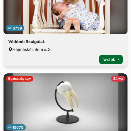
5739
Védőnői Szolgálat
Hajmáskér, Bem u. 3.
Tovább
Egészségügy
Zárva
15075