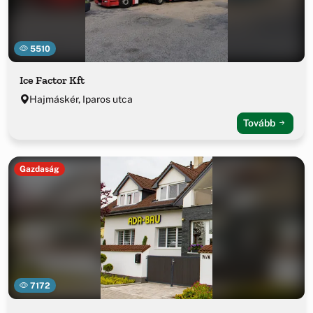
5510
Ice Factor Kft
Hajmáskér, Iparos utca
Tovább
Gazdaság
7172