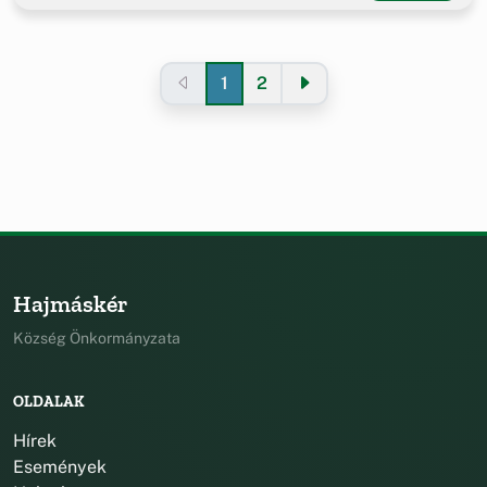
1
2
Hajmáskér
Község Önkormányzata
OLDALAK
Hírek
Események