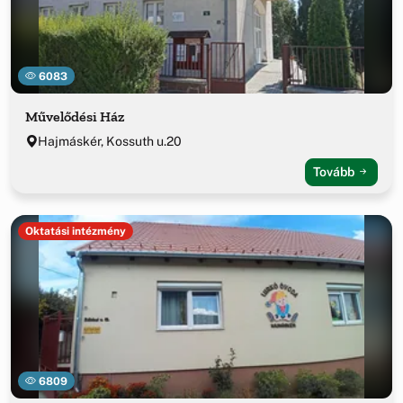
6083
Művelődési Ház
Hajmáskér, Kossuth u.20
Tovább
Oktatási intézmény
6809