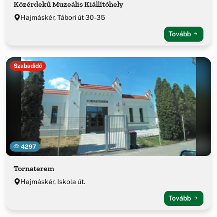
Közérdekű Muzeális Kiállítóhely
Hajmáskér, Tábori út 30-35
Tovább
Szabadidő
4297
Tornaterem
Hajmáskér, Iskola út.
Tovább