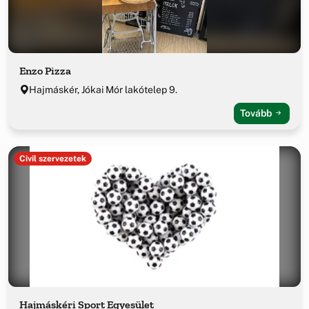
Enzo Pizza
Hajmáskér, Jókai Mór lakótelep 9.
Tovább
Civil szervezetek
Hajmáskéri Sport Egyesület