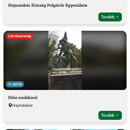
Hajmáskér Község Polgárőr Egyesülete
Tovább
Látványosság
4076
Hősi emlékmű
Hajmáskér
Tovább