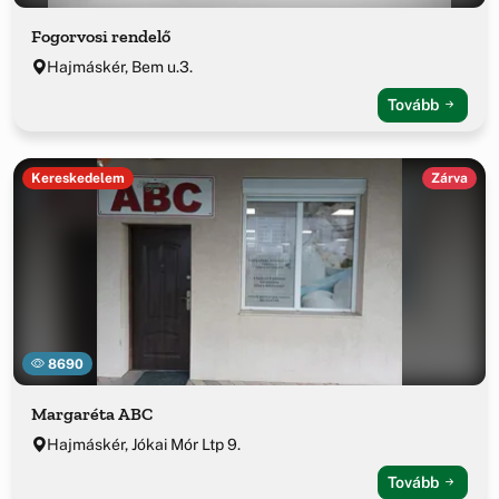
Fogorvosi rendelő
Hajmáskér, Bem u.3.
Tovább
Kereskedelem
Zárva
8690
Margaréta ABC
Hajmáskér, Jókai Mór Ltp 9.
Tovább