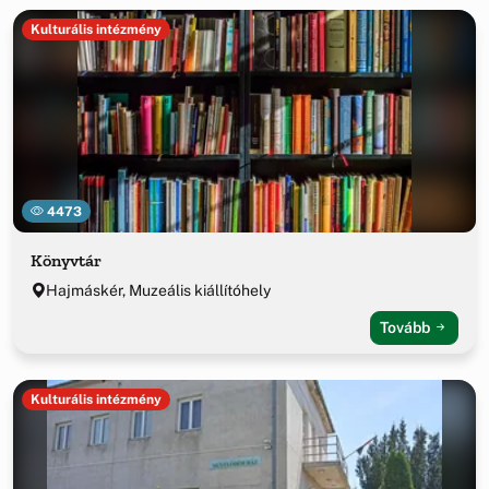
Kulturális intézmény
4473
Könyvtár
Hajmáskér, Muzeális kiállítóhely
Tovább
Kulturális intézmény