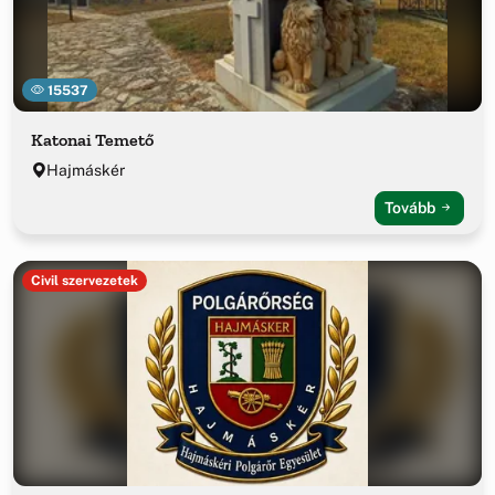
15537
Katonai Temető
Hajmáskér
Tovább
Civil szervezetek