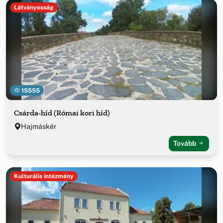
Látványosság
15555
Csárda-híd (Római kori híd)
Hajmáskér
Tovább
Kulturális intézmény