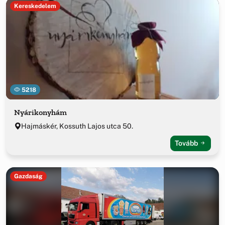
Kereskedelem
5218
Nyárikonyhám
Hajmáskér, Kossuth Lajos utca 50.
Tovább
Gazdaság