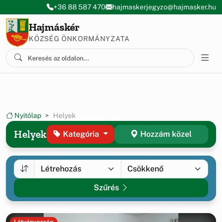
Ugrás a menüre
Ugrás a tartalomra
+36 88 587 470
hajmaskerjegyzo@hajmasker.hu
Hajmáskér
KÖZSÉG ÖNKORMÁNYZATA
Nyitólap
Helyek
Helyek
Kategória
Hozzám közel
Szűrés
Látványosság