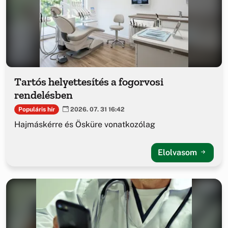
Tartós helyettesítés a fogorvosi
rendelésben
Populáris hír
2026. 07. 31 16:42
Hajmáskérre és Ösküre vonatkozólag
Elolvasom