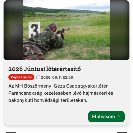
2026 Júniusi lőtérértesítő
Populáris hír
2026. 06. 11 22:56
Az MH Böszörményi Géza Csapatgyakorlótér
Parancsnokság kezelésében lévő hajmáskéri és
bakonykúti honvédségi területeken.
Elolvasom