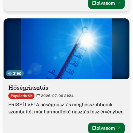
Elolvasom
3190
Hőségriasztás
Populáris hír
2026. 07. 06 21:24
FRISSÍTVE! A hőségriasztás meghosszabbodik,
szombattól már harmadfokú riasztás lesz érvényben
Elolvasom