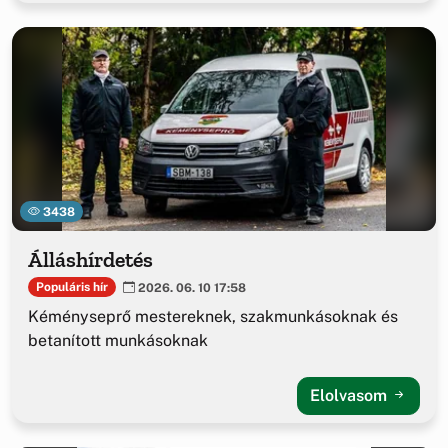
3438
Álláshírdetés
Populáris hír
2026. 06. 10 17:58
Kéményseprő mestereknek, szakmunkásoknak és
betanított munkásoknak
Elolvasom