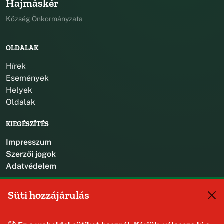
Hajmáskér
Község Önkormányzata
OLDALAK
Hírek
Események
Helyek
Oldalak
KIEGÉSZÍTÉS
Impresszum
Szerzői jogok
Adatvédelem
KAPCSOLAT
Süti hozzájárulás
+36 88 587 470
hajmaskerjegyzo@hajmasker.hu