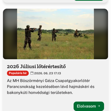
2026 Júliusi lőtérértesítő
Populáris hír
2026. 06. 23 17:13
Az MH Böszörményi Géza Csapatgyakorlótér
Parancsnokság kezelésében lévő hajmáskéri és
bakonykúti honvédségi területeken.
Elolvasom