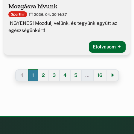
Mozgásra hívunk
Sporthír
2026. 04. 30 14:37
INGYENES! Mozdulj velünk, és tegyünk együtt az
egészségünkért!
Elolvasom
1
2
3
4
5
...
16