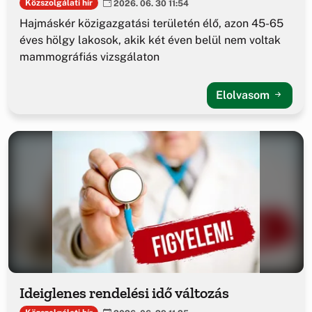
Közszolgálati hír
2026. 06. 30 11:54
Hajmáskér közigazgatási területén élő, azon 45-65
éves hölgy lakosok, akik két éven belül nem voltak
mammográfiás vizsgálaton
Elolvasom
Ideiglenes rendelési idő változás