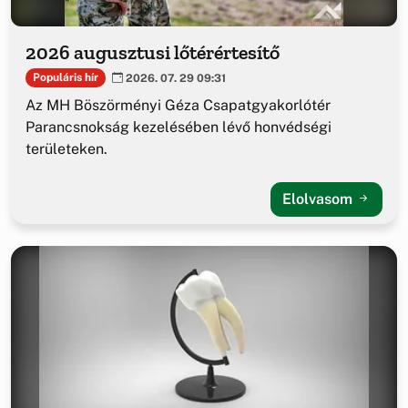
2026 augusztusi lőtérértesítő
Populáris hír
2026. 07. 29 09:31
Az MH Böszörményi Géza Csapatgyakorlótér
Parancsnokság kezelésében lévő honvédségi
területeken.
Elolvasom