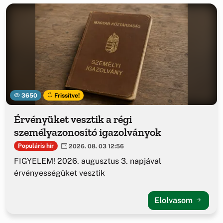
3650
Frissítve!
Érvényüket vesztik a régi
személyazonosító igazolványok
Populáris hír
2026. 08. 03 12:56
FIGYELEM! 2026. augusztus 3. napjával
érvényességüket vesztik
Elolvasom