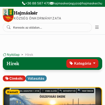
Ugrás a menüre
Ugrás a tartalomra
+36 88 587 470
hajmaskerjegyzo@hajmasker.hu
Hajmáskér
KÖZSÉG ÖNKORMÁNYZATA
Nyitólap
Hírek
Hírek
Kategória
Választás
Címkék:
Kiemelt