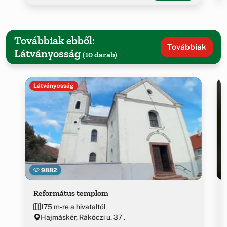
Továbbiak ebből:
Továbbiak
Látványosság
(10 darab)
Látványosság
9882
Református templom
175 m-re a hivataltól
Hajmáskér, Rákóczi u. 37 .