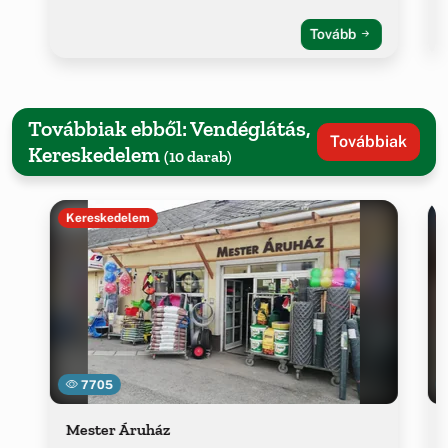
Tovább
Továbbiak ebből: Vendéglátás,
Továbbiak
Kereskedelem
(10 darab)
Kereskedelem
7705
Mester Áruház