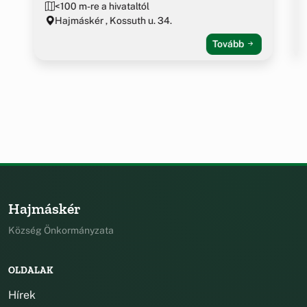
<100 m-re a hivataltól
Hajmáskér , Kossuth u. 34.
Tovább
Hajmáskér
Község Önkormányzata
OLDALAK
Hírek