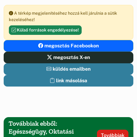
A térkép megjelenítéséhez hozzá kell járulnia a sütik
kezeléséhez!
Külső források engedélyezése!
megosztás Facebookon
megosztás X-en
küldés emailben
link másolása
Továbbiak ebből:
Egészségügy, Oktatási
Továbbiak