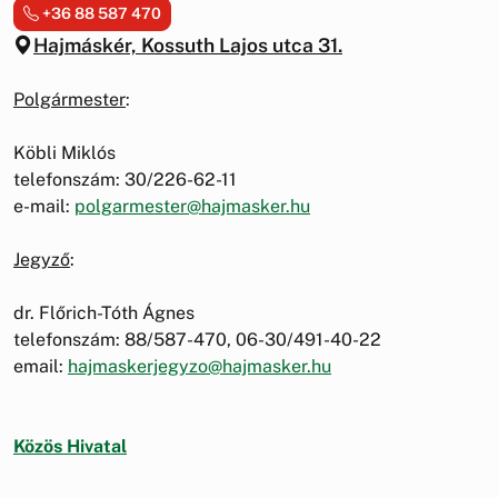
+36 88 587 470
Hajmáskér, Kossuth Lajos utca 31.
Polgármester
:
Köbli Miklós
telefonszám: 30/226-62-11
e-mail:
polgarmester@hajmasker.hu
Jegyző
:
dr. Flőrich-Tóth Ágnes
telefonszám: 88/587-470, 06-30/491-40-22
email:
hajmaskerjegyzo@hajmasker.hu
Közös Hivatal