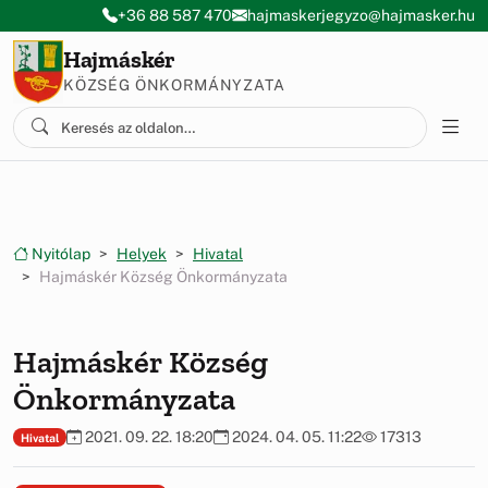
Ugrás a menüre
Ugrás a tartalomra
+36 88 587 470
hajmaskerjegyzo@hajmasker.hu
Hajmáskér
KÖZSÉG ÖNKORMÁNYZATA
Nyitólap
Helyek
Hivatal
Hajmáskér Község Önkormányzata
Hajmáskér Község
Önkormányzata
2021. 09. 22. 18:20
2024. 04. 05. 11:22
17313
Hivatal