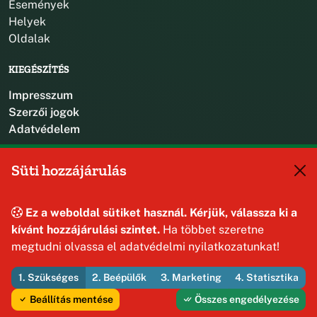
Események
Helyek
Oldalak
KIEGÉSZÍTÉS
Impresszum
Szerzői jogok
Adatvédelem
KAPCSOLAT
Süti hozzájárulás
+36 88 587 470
hajmaskerjegyzo@hajmasker.hu
Ez a weboldal sütiket használ. Kérjük, válassza ki a
8192 Hajmáskér, Kossuth Lajos u. 31.
kívánt hozzájárulási szintet.
Ha többet szeretne
megtudni olvassa el adatvédelmi nyilatkozatunkat!
1. Szükséges
2. Beépülők
3. Marketing
4. Statisztika
© 2026 Hajmáskér Község Önkormányzata — Minden jog
fenntartva
Beállítás mentése
Összes engedélyezése
Fejleszti és üzemelteti az Útirány