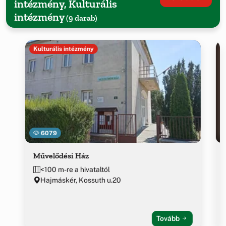
intézmény, Kulturális
intézmény
(9 darab)
Kulturális intézmény
6079
Művelődési Ház
<100 m-re a hivataltól
Hajmáskér, Kossuth u.20
Tovább