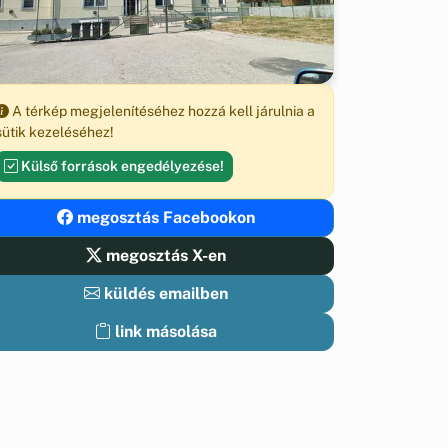
A térkép megjelenítéséhez hozzá kell járulnia a
sütik kezeléséhez!
Külső források engedélyezése!
megosztás Facebookon
megosztás X-en
küldés emailben
link másolása