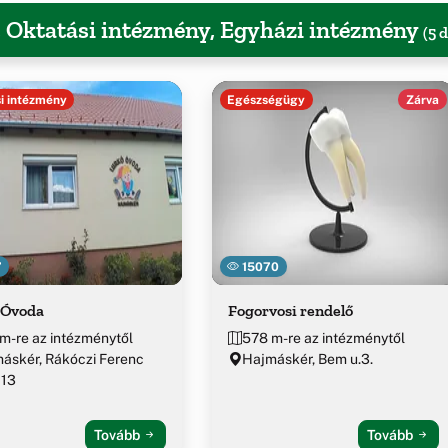
, Oktatási intézmény, Egyházi intézmény
(5 
i intézmény
Egészségügy
Zárva
7
15070
 Óvoda
Fogorvosi rendelő
m-re az intézménytől
578 m-re az intézménytől
áskér, Rákóczi Ferenc
Hajmáskér, Bem u.3.
 13
Tovább
Tovább