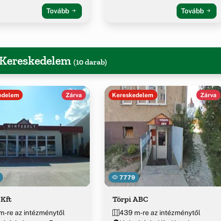
Tovább
Tovább
, Kereskedelem
(10 darab)
edelem
Zárva
Kereskedelem
Zárva
7779
 Kft
Törpi ABC
m-re az intézménytől
439 m-re az intézménytől