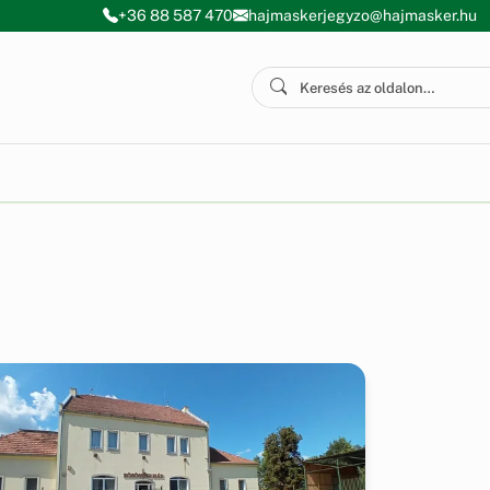
+36 88 587 470
hajmaskerjegyzo@hajmasker.hu