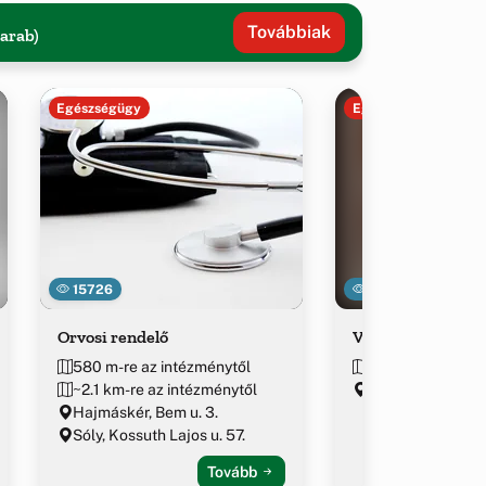
Továbbiak
darab)
Egészségügy
Egészségügy
15726
5739
Orvosi rendelő
Védőnői Szolgála
580 m-re az intézménytől
584 m-re az int
~2.1 km-re az intézménytől
Hajmáskér, Bem u
Hajmáskér, Bem u. 3.
Sóly, Kossuth Lajos u. 57.
Tovább