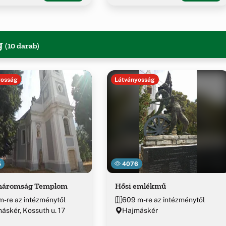
g
(10 darab)
yosság
Látványosság
5
4076
háromság Templom
Hősi emlékmű
m-re az intézménytől
609 m-re az intézménytől
áskér, Kossuth u. 17
Hajmáskér