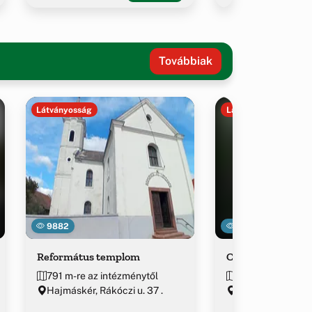
Továbbiak
Látványosság
Látványosság
9882
29460
Református templom
Ciszterci Papír
791 m-re az intézménytől
~1.6 km-re az in
Hajmáskér, Rákóczi u. 37 .
Veszprém várme