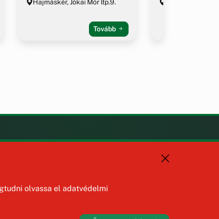
Hajmáskér, Jókai Mór ltp.9.
Hajmáskér, Jóka
lakótelep 9.
Tovább
KAPCSOLAT
+36 88 587 470
hajmaskerjegyzo@hajmasker.hu
8192 Hajmáskér, Kossuth Lajos
tudni olvassa el adatvédelmi
u. 31.