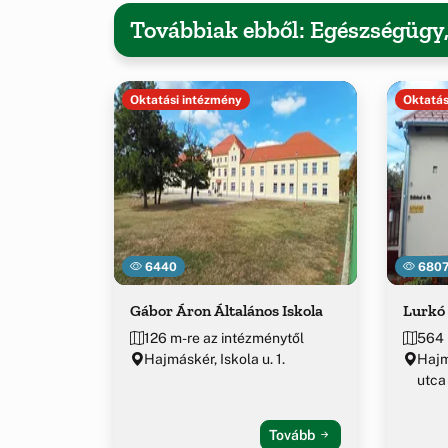
Továbbiak ebből: Egészségügy
Oktatási intézmény
Oktatás
6440
680
Gábor Áron Általános Iskola
Lurkó
126 m-re az intézménytől
564 
Hajmáskér, Iskola u. 1.
Hajm
utca
Tovább