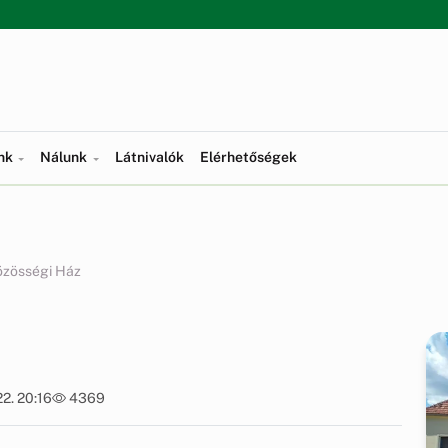
ünk
Nálunk
Látnivalók
Elérhetőségek
zösségi Ház
22. 20:16
4369