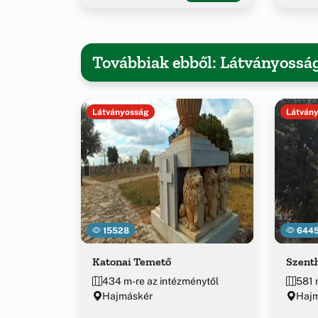
Továbbiak ebből: Látványossá
Látványosság
Látván
15528
644
Katonai Temető
Szent
434 m-re az intézménytől
581 
Hajmáskér
Hajm