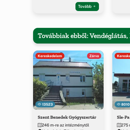
Tovább
Továbbiak ebből: Vendéglátás
Kereskedelem
Zárva
Keresk
13523
8010
Szent Benedek Gyógyszertár
Sle-Pa
246 m-re az intézménytől
275 