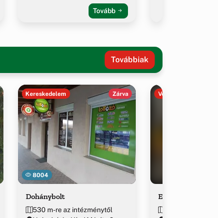
Tovább
Továbbiak
Kereskedelem
Zárva
Vendéglátás
8004
Dohánybolt
Enzo Pizza
530 m-re az intézménytől
535 m-re az int