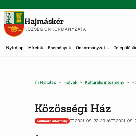
Ugrás a menüre
Ugrás a tartalomra
Hajmáskér
KÖZSÉG ÖNKORMÁNYZATA
Nyitólap
Híreink
Események
Önkormányzat
Település
Nyitólap
Helyek
Kulturális intézmény
Kö
Közösségi Ház
2021. 09. 22. 20:16
2021. 09. 
Kulturális intézmény