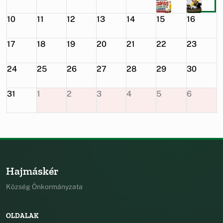
10
11
12
13
14
15
16
17
18
19
20
21
22
23
24
25
26
27
28
29
30
31
1
2
3
4
5
6
Hajmáskér
Község Önkormányzata
OLDALAK