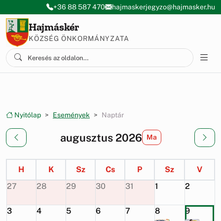
Ugrás a menüre
Ugrás a tartalomra
+36 88 587 470
hajmaskerjegyzo@hajmasker.hu
Hajmáskér
KÖZSÉG ÖNKORMÁNYZATA
Nyitólap
Események
Naptár
augusztus 2026
Ma
H
K
Sz
Cs
P
Sz
V
27
28
29
30
31
1
2
3
4
5
6
7
8
9