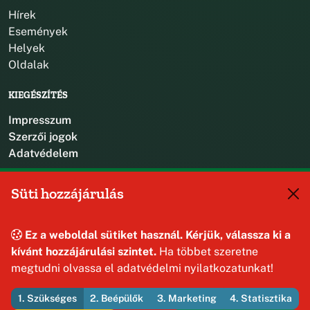
Hírek
Események
Helyek
Oldalak
KIEGÉSZÍTÉS
Impresszum
Szerzői jogok
Adatvédelem
KAPCSOLAT
Süti hozzájárulás
+36 88 587 470
hajmaskerjegyzo@hajmasker.hu
Ez a weboldal sütiket használ. Kérjük, válassza ki a
8192 Hajmáskér, Kossuth Lajos u. 31.
kívánt hozzájárulási szintet.
Ha többet szeretne
megtudni olvassa el adatvédelmi nyilatkozatunkat!
1. Szükséges
2. Beépülők
3. Marketing
4. Statisztika
© 2026 Hajmáskér Község Önkormányzata — Minden jog