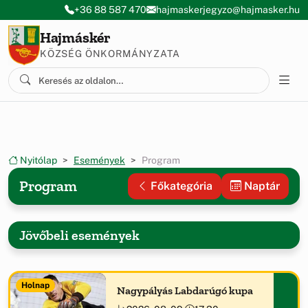
Ugrás a menüre
Ugrás a tartalomra
+36 88 587 470
hajmaskerjegyzo@hajmasker.hu
Hajmáskér
KÖZSÉG ÖNKORMÁNYZATA
Nyitólap
Események
Program
Program
Főkategória
Naptár
Jövőbeli események
Holnap
Nagypályás Labdarúgó kupa