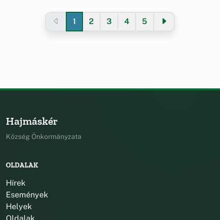
1
2
3
4
5
Hajmáskér
Község Önkormányzata
OLDALAK
Hírek
Események
Helyek
Oldalak