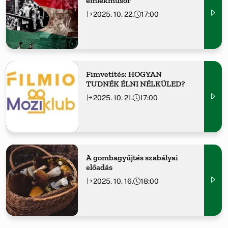
emlékműsor
2025. 10. 22.
17:00
Fimvetítés: HOGYAN
TUDNÉK ÉLNI NÉLKÜLED?
2025. 10. 21.
17:00
A gombagyűjtés szabályai
előadás
2025. 10. 16.
18:00