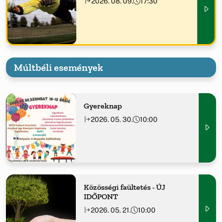
2026. 08. 09.
17:30
Múltbéli események
Gyereknap
2026. 05. 30.
10:00
Közösségi faültetés - ÚJ
IDŐPONT
2026. 05. 21.
10:00