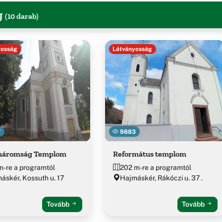
g
(10 darab)
yosság
Látványosság
7
9883
háromság Templom
Református templom
m-re a programtól
202 m-re a programtól
áskér, Kossuth u. 17
Hajmáskér, Rákóczi u. 37 .
Tovább
Tovább