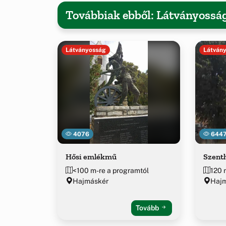
Továbbiak ebből: Látványossá
Látványosság
Látván
4076
644
Hősi emlékmű
Szent
<100 m-re a programtól
120 
Hajmáskér
Hajm
Tovább