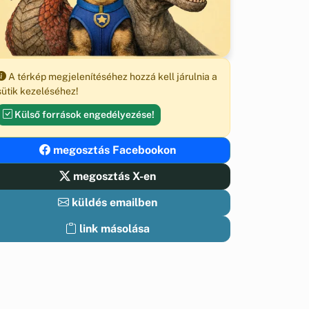
A térkép megjelenítéséhez hozzá kell járulnia a
sütik kezeléséhez!
Külső források engedélyezése!
megosztás Facebookon
megosztás X-en
küldés emailben
link másolása