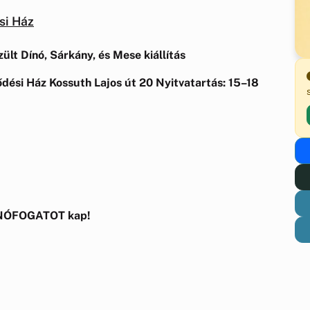
si Ház
lt Dínó, Sárkány, és Mese kiállítás
dési Ház
Kossuth Lajos út 20
Nyitvatartás: 15–18
ÍNÓFOGATOT kap!