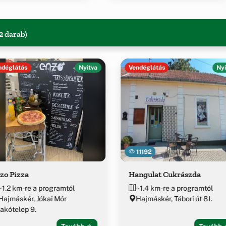
2 darab)
ndéglátás
Nyitva
Vendéglátás
Nyi
11192
zo Pizza
Hangulat Cukrászda
~1.2 km-re a programtól
~1.4 km-re a programtól
Hajmáskér, Jókai Mór
Hajmáskér, Tábori út 81.
lakótelep 9.