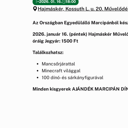
2026. 01. 16.
18:00
Hajmáskér, Kossuth L. u. 20. Művelődé
Az Országban Egyedülálló Marcipánból készü
2026. január 16. (péntek)
Hajmáskér Művelő
óráig
Jegyár: 1500 Ft
Találkozhatsz:
Mancsőrjárattal
Minecraft világgal
100 dínó- és sárkányfigurával
Minden kisgyerek AJÁNDÉK MARCIPÁN D