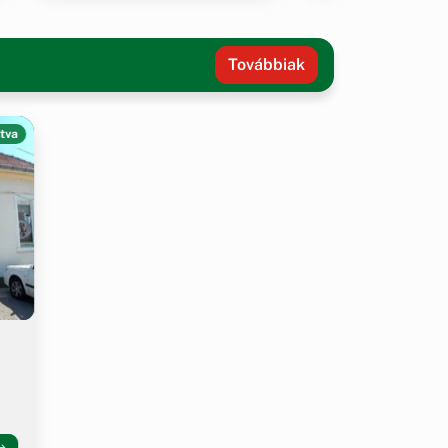
Továbbiak
tva