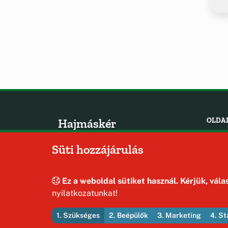
Hajmáskér
OLDA
Hírek
Község Önkormányzata
Süti hozzájárulás
Esem
Hely
Oldal
Ez a weboldal sütiket használ. Kérjük, válas
nyilatkozatunkat!
1. Szükséges
2. Beépülők
3. Marketing
4. St
© 2026 Hajmáskér Község Önkormányzata — Minden