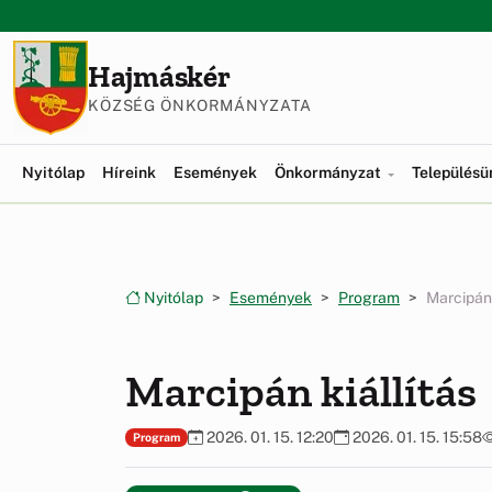
Ugrás a menüre
Ugrás a tartalomra
Hajmáskér
KÖZSÉG ÖNKORMÁNYZATA
Nyitólap
Híreink
Események
Önkormányzat
Település
Nyitólap
Események
Program
Marcipán 
Marcipán kiállítás
2026. 01. 15. 12:20
2026. 01. 15. 15:58
Program