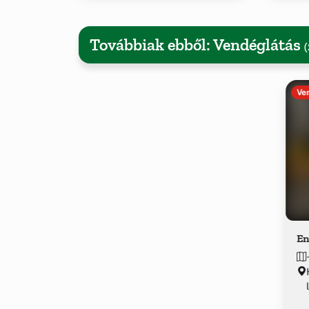
Továbbiak ebből: Vendéglátás
(
Ve
En