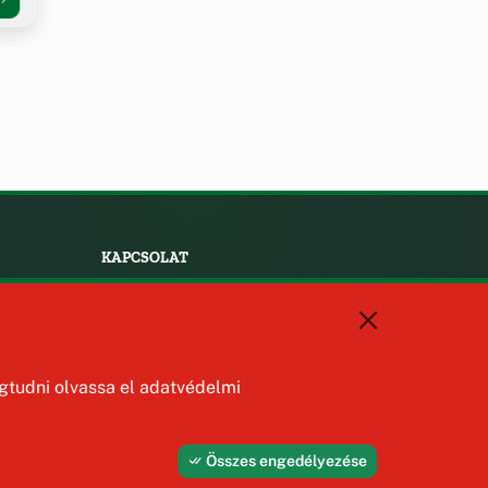
KAPCSOLAT
+36 88 587 470
hajmaskerjegyzo@hajmasker.hu
8192 Hajmáskér, Kossuth Lajos
u. 31.
tudni olvassa el adatvédelmi
Összes engedélyezése
Fejleszti és üzemelteti az Útirány