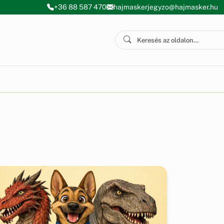
+36 88 587 470
hajmaskerjegyzo@hajmasker.hu