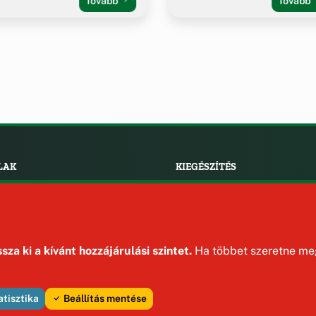
Tovább
Tovább
LAK
KIEGÉSZÍTÉS
Impresszum
ények
Szerzői jogok
ek
Adatvédelem
ak
sza ki a kívánt hozzájárulási szintet.
Ha többet szeretne meg
atisztika
Beállítás mentése
 jog fenntartva