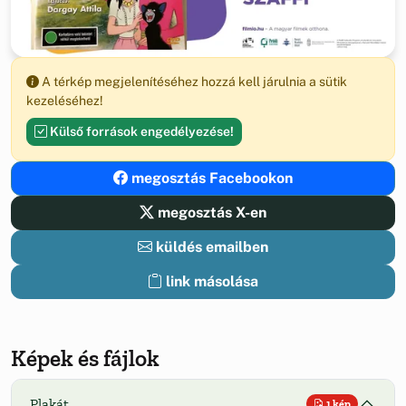
A térkép megjelenítéséhez hozzá kell járulnia a sütik
kezeléséhez!
Külső források engedélyezése!
megosztás Facebookon
megosztás X-en
küldés emailben
link másolása
Képek és fájlok
Plakát
1 kép