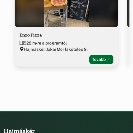
Enzo Pizza
528 m-re a programtól
Hajmáskér, Jókai Mór lakótelep 9.
Tovább
Hajmáskér