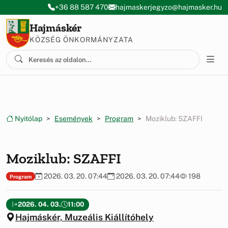
Ugrás a menüre
Ugrás a tartalomra
+36 88 587 470
hajmaskerjegyzo@hajmasker.hu
Hajmáskér
KÖZSÉG ÖNKORMÁNYZATA
Nyitólap
Események
Program
Moziklub: SZAFFI
Moziklub: SZAFFI
2026. 03. 20. 07:44
2026. 03. 20. 07:44
198
Program
2026. 04. 03.
11:00
Hajmáskér, Muzeális Kiállítóhely