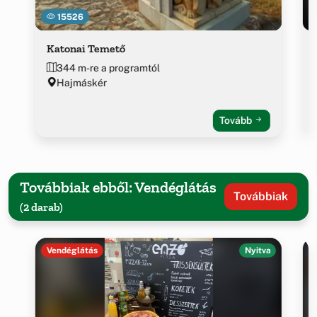
15526
Katonai Temető
344 m-re a programtól
Hajmáskér
Tovább
Továbbiak ebből: Vendéglátás
Továbbiak
(2 darab)
Vendéglátás
Nyitva