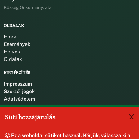
Község Önkormányzata
OLDALAK
Hírek
Események
Helyek
Oldalak
KIEGÉSZÍTÉS
Impresszum
Szerzői jogok
Adatvédelem
KAPCSOLAT
Süti hozzájárulás
+36 88 587 470
hajmaskerjegyzo@hajmasker.hu
Ez a weboldal sütiket használ. Kérjük, válassza ki a
8192 Hajmáskér, Kossuth Lajos u. 31.