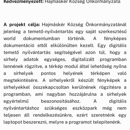
Kedvezményezett:
Hajmáskér Község Önkormányzata
A projekt célja:
Hajmáskér Község Önkormányzatánál
jelenleg a temető-nyilvántartás egy saját szerkesztésű
world dokumentumban történik. A fényképes
dokumentáció ettől elkülönülten kezelt. Egy digitális
temető nyilvántartás segítségével azon túl, hogy a
sírhely adatok egységes, digitalizált programban
lennének rögzítve, a térkép modul által lehetőség nyílna
a sírhelyek pontos helyének térképen való
megtekintésére. A sírhelyekről készült fényképek a
sírhelyekkel összekapcsoltan kerülnének rögzítésre a
programban, ami nagyban hozzájárulna a sírhelyek
egyértelmű beazonosításához. A digitális
nyilvántartáshoz szükséges eszközpark még nem
teljesen áll rendelkezésünkre, ezért szeretnénk egy
laptopot beszerezni, melyre a programot telepítenénk.