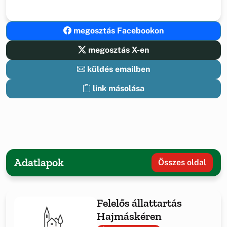
megosztás Facebookon
megosztás X-en
küldés emailben
link másolása
Adatlapok
Összes oldal
Felelős állattartás
Hajmáskéren