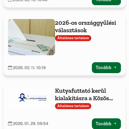
2026-os országgyűlési
választások
Általános tartalom
Tovább
2026. 02. 11. 10:19
Kutyafuttató kerül
kialakításra a Közös
ügyünk az állatvédelem
Általános tartalom
Alapítvány
támogatásával
Tovább
2026. 01. 29. 09:54