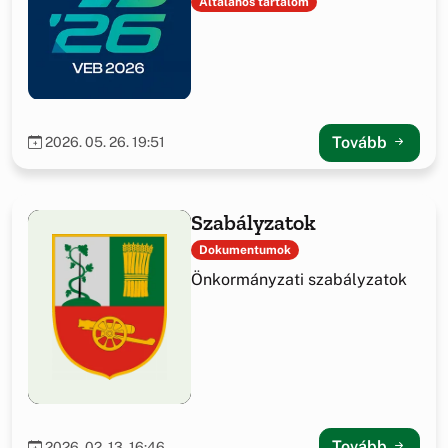
2026 Hajmáskéren
Általános tartalom
Tovább
2026. 05. 26. 19:51
Szabályzatok
Dokumentumok
Önkormányzati szabályzatok
Tovább
2026. 02. 13. 16:46