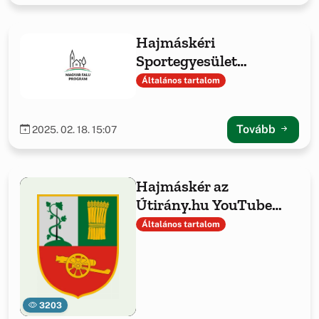
Hajmáskéri
Sportegyesület
sporteszközök
Általános tartalom
beszerzése
Tovább
2025. 02. 18. 15:07
Hajmáskér az
Útirány.hu YouTube
csatornán
Általános tartalom
3203