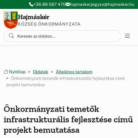
Ugrás a menüre
Ugrás a tartalomra
+36 88 587 470
hajmaskerjegyzo@hajmasker.hu
Hajmáskér
KÖZSÉG ÖNKORMÁNYZATA
Nyitólap
Oldalak
Általános tartalom
Önkormányzati temetők infrastrukturális fejlesztése című
projekt bemutatása
Önkormányzati temetők
infrastrukturális fejlesztése című
projekt bemutatása