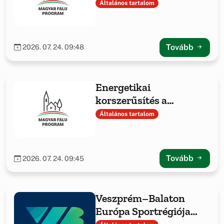
Általános tartalom
Tovább
2026. 07. 24. 09:48
Energetikai
korszerűsítés a
Hajmáskéri Közös
Általános tartalom
Önkormányzati
Hivatalnál
Tovább
2026. 07. 24. 09:45
Veszprém–Balaton
Európa Sportrégiója