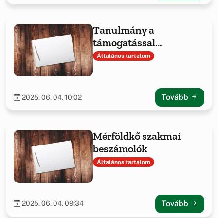
Tanulmány a
támogatással
megvalósult projekt
Általános tartalom
tapasztalatairól
Tovább
2025. 06. 04. 10:02
Mérföldkő szakmai
beszámolók
Általános tartalom
Tovább
2025. 06. 04. 09:34