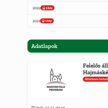
2022
5 kép
2021
1 kép
Adatlapok
Felelős ál
Hajmáské
Általános tarta