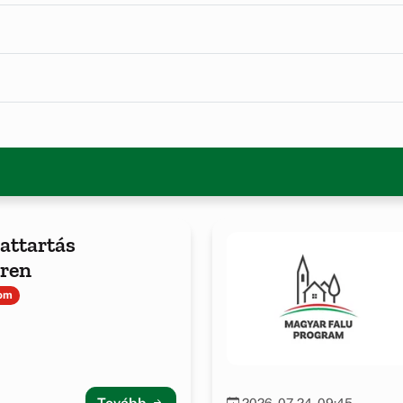
lattartás
ren
lom