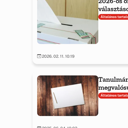
2026-os o
választás
Általános tarta
2026. 02. 11. 10:19
Tanulmán
megvalósu
tapasztala
Általános tarta