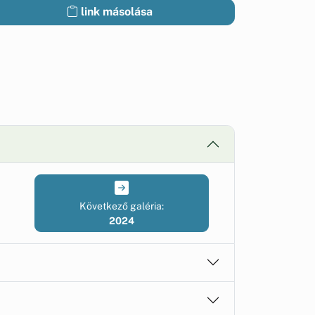
link másolása
Következő galéria:
2024