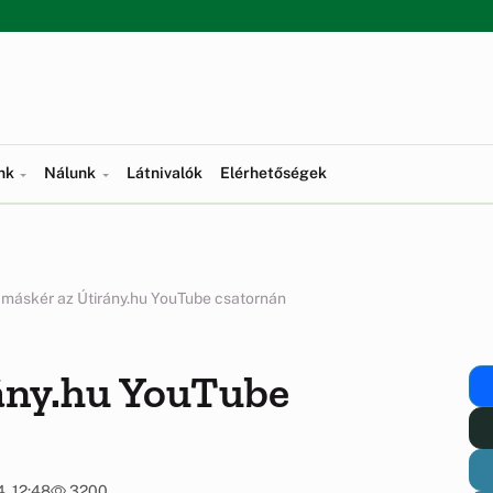
ünk
Nálunk
Látnivalók
Elérhetőségek
máskér az Útirány.hu YouTube csatornán
ány.hu YouTube
. 12:48
3200