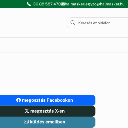
+36 88 587 470
hajmaskerjegyzo@hajmasker.hu
megosztás Facebookon
megosztás X-en
küldés emailben