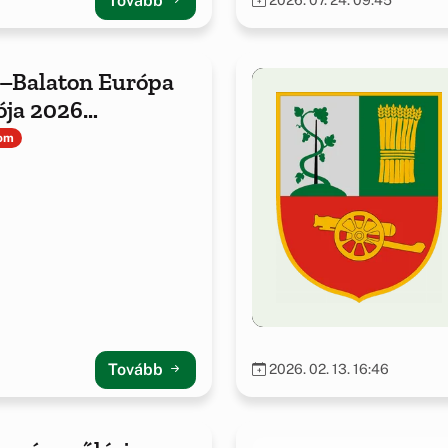
Tovább
2026. 07. 24. 09:45
–Balaton Európa
ója 2026
ren
lom
Tovább
2026. 02. 13. 16:46