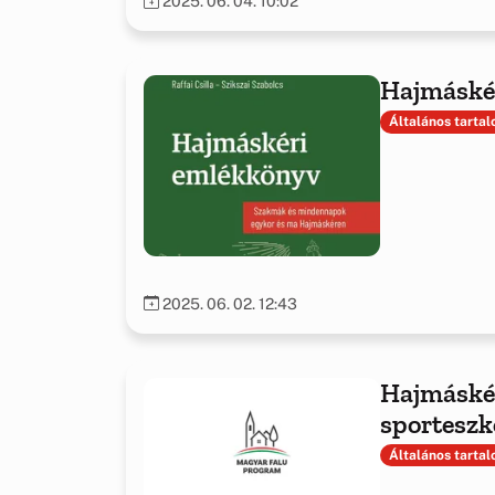
2025. 06. 04. 10:02
Hajmáské
Általános tarta
2025. 06. 02. 12:43
Hajmáskér
sporteszk
Általános tarta