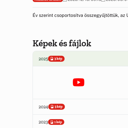
Év szerint csoportosítva összegyűjtöttük, az Ú
Képek és fájlok
2025
3 kép
2024
3 kép
2023
1 kép