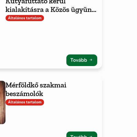
Kutyafuttató kerül
kialakításra a Közös ügyünk
az állatvédelem Alapítvány
Általános tartalom
támogatásával
Tovább
Mérföldkő szakmai
beszámolók
Általános tartalom