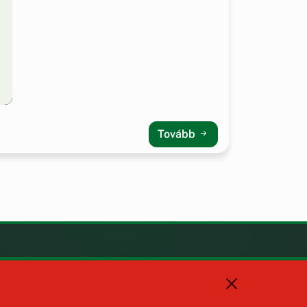
Tovább
KAPCSOLAT
+36 88 587 470
hajmaskerjegyzo@hajmasker.hu