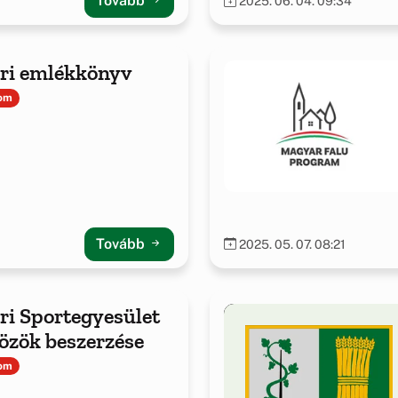
Tovább
2025. 06. 04. 09:34
ri emlékkönyv
lom
Tovább
2025. 05. 07. 08:21
i Sportegyesület
özök beszerzése
lom