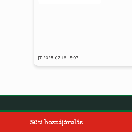
2025. 02. 18. 15:07
Hajmáskér
OLDA
Süti hozzájárulás
Hírek
Község Önkormányzata
Esem