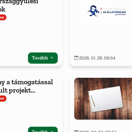
rszággyűlési
ok
lom
Tovább
2026. 01. 29. 09:54
y a támogatással
lt projekt
tairól
lom