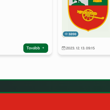
3200
Tovább
2023. 12. 13. 09:15
LAK
KIEGÉSZÍTÉS
Impresszum
ények
Szerzői jogok