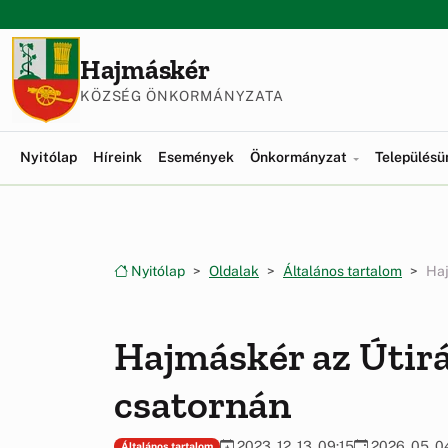
Ugrás a menüre
Ugrás a tartalomra
Hajmáskér
KÖZSÉG ÖNKORMÁNYZATA
Nyitólap
Híreink
Események
Önkormányzat
Település
Nyitólap
Oldalak
Általános tartalom
Haj
Hajmáskér az Útir
csatornán
2023. 12. 13. 09:15
2026. 05. 04
Általános tartalom