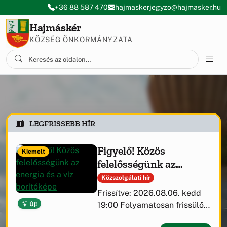
Ugrás a menüre
Ugrás a tartalomra
+36 88 587 470
hajmaskerjegyzo@hajmasker.hu
Hajmáskér
KÖZSÉG ÖNKORMÁNYZATA
LEGFRISSEBB HÍR
Figyelő! Közös
Kiemelt
felelősségünk az
energia és a víz
Közszolgálati hír
Frissítve: 2026.08.06. kedd
Új!
19:00 Folyamatosan frissülő
tájékoztató az Útirány.hu