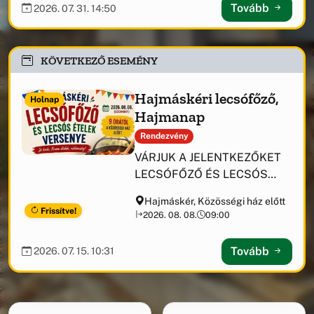
kezelésében
Tovább
2026. 07. 31. 14:50
KÖVETKEZŐ ESEMÉNY
Hajmáskéri lecsófőző,
Holnap
Hajmanap
Rendezvény
VÁRJUK A JELENTKEZŐKET
LECSÓFŐZŐ ÉS LECSÓS
ÉTELEK VERSENYÉRE!
Hajmáskér, Közösségi ház előtt
Frissítve!
2026. 08. 08.
09:00
Tovább
2026. 07. 15. 10:31
Támogatási információk