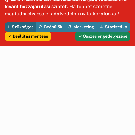
kívánt hozzájárulási szintet.
Ha többet szeretne
megtudni olvassa el adatvédelmi nyilatkozatunkat!
1. Szükséges
2. Beépülők
3. Marketing
4. Statisztika
Beállítás mentése
Összes engedélyezése