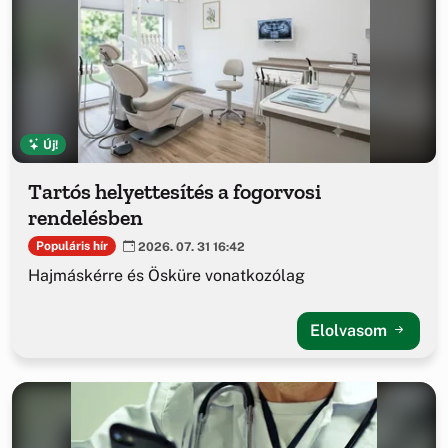
Új!
Tartós helyettesítés a fogorvosi
rendelésben
Populáris hír
2026. 07. 31 16:42
Hajmáskérre és Ösküre vonatkozólag
Elolvasom