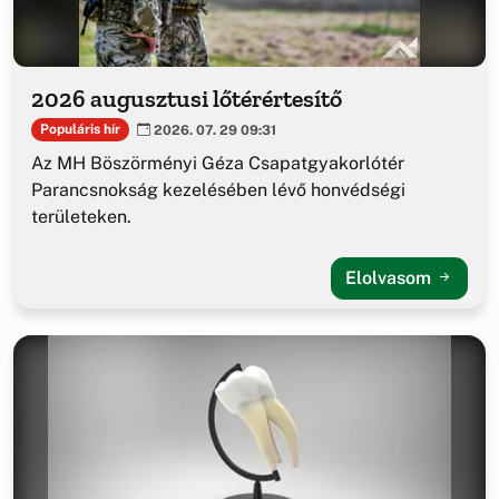
2026 augusztusi lőtérértesítő
Populáris hír
2026. 07. 29 09:31
Az MH Böszörményi Géza Csapatgyakorlótér
Parancsnokság kezelésében lévő honvédségi
területeken.
Elolvasom