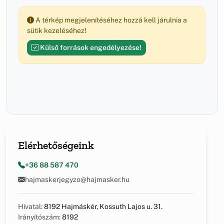
A térkép megjelenítéséhez hozzá kell járulnia a
sütik kezeléséhez!
Külső források engedélyezése!
Elérhetőségeink
+36 88 587 470
hajmaskerjegyzo@hajmasker.hu
Hivatal:
8192 Hajmáskér, Kossuth Lajos u. 31.
Irányítószám:
8192