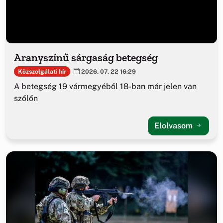
Aranyszínű sárgaság betegség
Közszolgálati hír
2026. 07. 22 16:29
A betegség 19 vármegyéből 18-ban már jelen van
szőlőn
Elolvasom