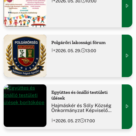
2026. 05. 30.
10:00
Polgárőri lakossági fórum
2026. 05. 29.
13:00
Együttes és önálló testületi
ülések
Hajmáskér és Sóly Község
Önkormányzat Képviselő
testülete együttes, majd ezt
követően Hajmáskér Község
2026. 05. 27.
17:00
Önkormányzata soron
következő nyilvános
testületi ülést tart