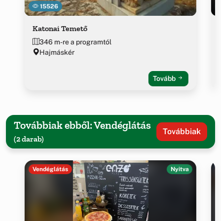
15526
Katonai Temető
346 m-re a programtól
Hajmáskér
Tovább
Továbbiak ebből: Vendéglátás
Továbbiak
(2 darab)
Vendéglátás
Nyitva