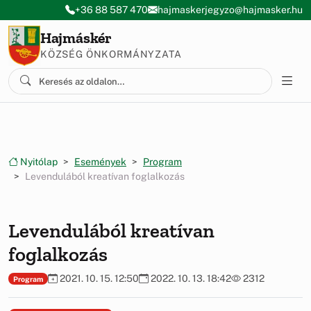
Ugrás a menüre
Ugrás a tartalomra
+36 88 587 470
hajmaskerjegyzo@hajmasker.hu
Hajmáskér
KÖZSÉG ÖNKORMÁNYZATA
Nyitólap
Események
Program
Levendulából kreatívan foglalkozás
Levendulából kreatívan
foglalkozás
2021. 10. 15. 12:50
2022. 10. 13. 18:42
2312
Program