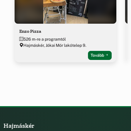
Enzo Pizza
526 m-re a programtól
Hajmáskér, Jókai Mór lakótelep 9.
Tovább
Hajmáskér