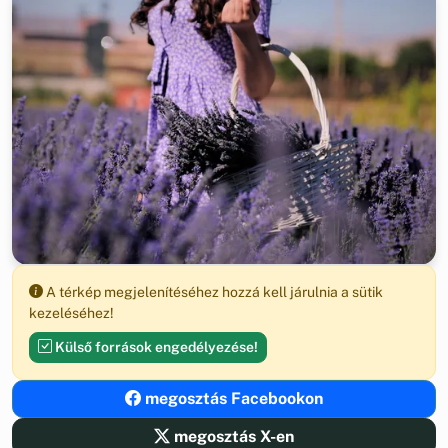
A térkép megjelenítéséhez hozzá kell járulnia a sütik
kezeléséhez!
Külső források engedélyezése!
megosztás Facebookon
megosztás X-en