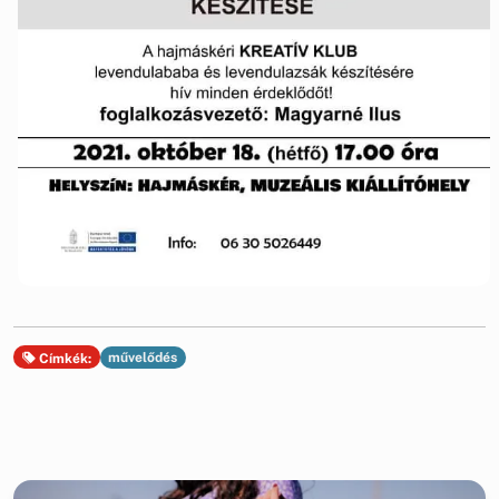
művelődés
Címkék: