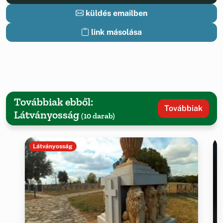
küldés emailben
link másolása
Továbbiak ebből:
Továbbiak
Látványosság
(10 darab)
Látványosság