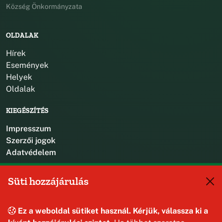
Község Önkormányzata
OLDALAK
Hírek
Események
Helyek
Oldalak
KIEGÉSZÍTÉS
Impresszum
Szerzői jogok
Adatvédelem
KAPCSOLAT
Süti hozzájárulás
+36 88 587 470
hajmaskerjegyzo@hajmasker.hu
Ez a weboldal sütiket használ. Kérjük, válassza ki a
8192 Hajmáskér, Kossuth Lajos u. 31.