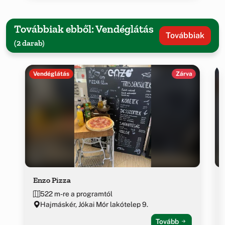
Továbbiak ebből: Vendéglátás
Továbbiak
(2 darab)
Vendéglátás
Zárva
Enzo Pizza
522 m-re a programtól
Hajmáskér, Jókai Mór lakótelep 9.
Tovább