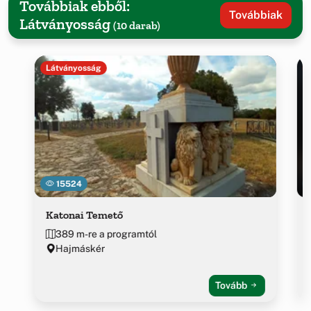
Továbbiak ebből:
Továbbiak
Látványosság
(10 darab)
Látványosság
15524
Katonai Temető
389 m-re a programtól
Hajmáskér
Tovább