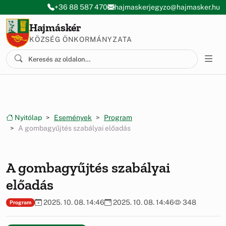
Ugrás a menüre
Ugrás a tartalomra
+36 88 587 470
hajmaskerjegyzo@hajmasker.hu
Hajmáskér
KÖZSÉG ÖNKORMÁNYZATA
Nyitólap
Események
Program
A gombagyűjtés szabályai előadás
A gombagyűjtés szabályai
előadás
2025. 10. 08. 14:46
2025. 10. 08. 14:46
348
Program