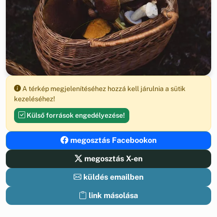
A térkép megjelenítéséhez hozzá kell járulnia a sütik
kezeléséhez!
Külső források engedélyezése!
megosztás Facebookon
megosztás X-en
küldés emailben
link másolása