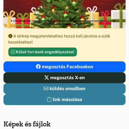
A térkép megjelenítéséhez hozzá kell járulnia a sütik
kezeléséhez!
Külső források engedélyezése!
megosztás Facebookon
megosztás X-en
küldés emailben
link másolása
Képek és fájlok