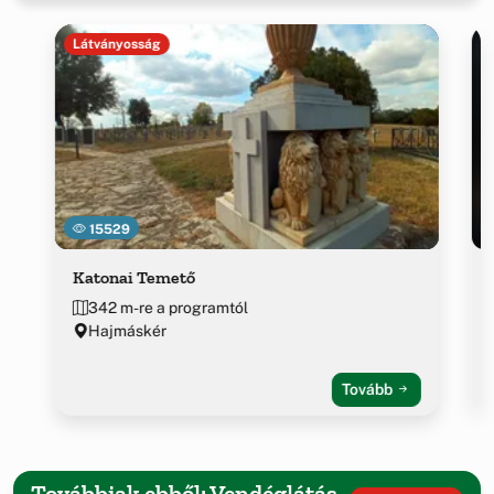
Látványosság
15529
Katonai Temető
342 m-re a programtól
Hajmáskér
Tovább
Továbbiak ebből: Vendéglátás