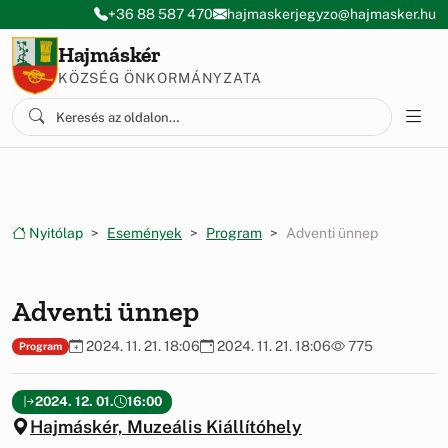
Ugrás a menüre
Ugrás a tartalomra
+36 88 587 470
hajmaskerjegyzo@hajmasker.hu
Hajmáskér
KÖZSÉG ÖNKORMÁNYZATA
Nyitólap
Események
Program
Adventi ünnep
Adventi ünnep
2024. 11. 21. 18:06
2024. 11. 21. 18:06
775
Program
2024. 12. 01.
16:00
Hajmáskér, Muzeális Kiállítóhely