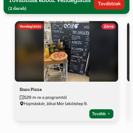
Továbbiak
(2 darab)
Vendéglátás
Zárva
Enzo Pizza
529 m-re a programtól
Hajmáskér, Jókai Mór lakótelep 9.
Tovább