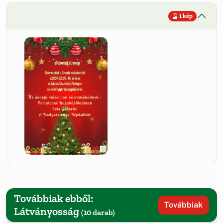
1 kép
Továbbiak ebből:
Továbbiak
Látványosság
(10 darab)