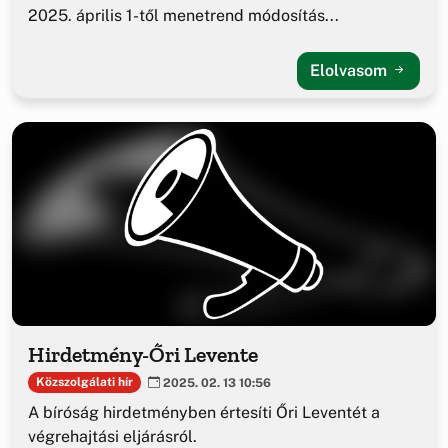
2025. április 1-től menetrend módosítás...
Elolvasom
Hirdetmény-Őri Levente
Közszolgálati hír
2025. 02. 13 10:56
A bíróság hirdetményben értesíti Őri Leventét a
végrehajtási eljárásról.