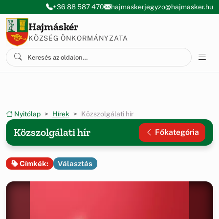
Ugrás a menüre
Ugrás a tartalomra
+36 88 587 470
hajmaskerjegyzo@hajmasker.hu
Hajmáskér
KÖZSÉG ÖNKORMÁNYZATA
Nyitólap
Hírek
Közszolgálati hír
Közszolgálati hír
Főkategória
Választás
Címkék: