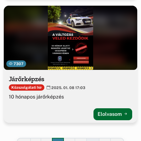
7307
Járőrképzés
Közszolgálati hír
2025. 01. 08 17:03
10 hónapos járőrképzés
Elolvasom