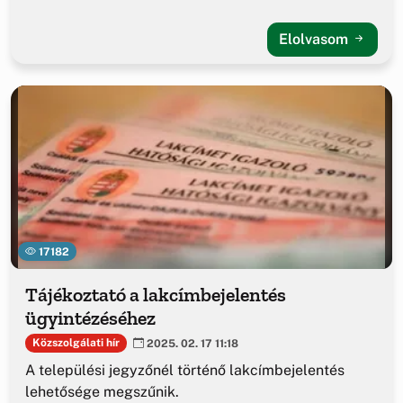
Elolvasom
17182
Tájékoztató a lakcímbejelentés
ügyintézéséhez
Közszolgálati hír
2025. 02. 17 11:18
A települési jegyzőnél történő lakcímbejelentés
lehetősége megszűnik.