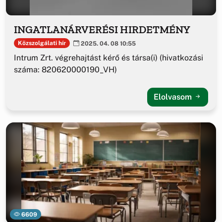
INGATLANÁRVERÉSI HIRDETMÉNY
Közszolgálati hír
2025. 04. 08 10:55
Intrum Zrt. végrehajtást kérő és társa(i) (hivatkozási
száma: 820620000190_VH)
Elolvasom
6609