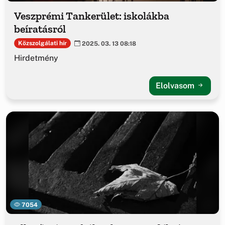
Veszprémi Tankerület: iskolákba
beíratásról
Közszolgálati hír
2025. 03. 13 08:18
Hirdetmény
Elolvasom
7054