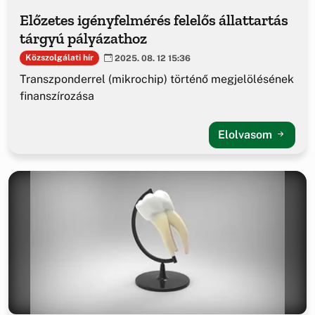
Előzetes igényfelmérés felelős állattartás
tárgyú pályázathoz
Közszolgálati hír
2025. 08. 12 15:36
Transzponderrel (mikrochip) történő megjelölésének
finanszírozása
Elolvasom