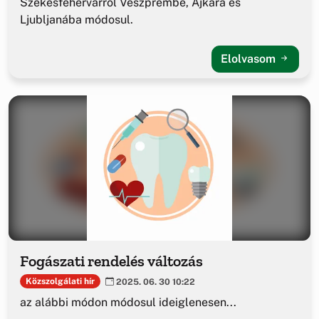
Székesfehérvárról Veszprémbe, Ajkára és
Ljubljanába módosul.
Elolvasom
Fogászati rendelés változás
Közszolgálati hír
2025. 06. 30 10:22
az alábbi módon módosul ideiglenesen...