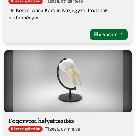
Közszolgálati hír
2025. 07. 29 10:40
Dr. Keszei Anna Karolin Közjegyzői Irodának
hirdetményei
Elolvasom
Fogorvosi helyettesítés
Közszolgálati hír
2025. 07. 11 11:38