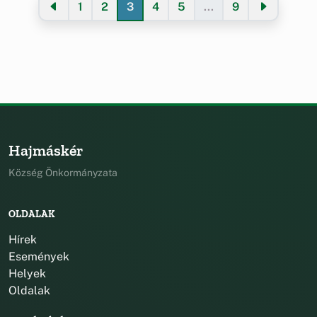
1
2
3
4
5
...
9
Hajmáskér
Község Önkormányzata
OLDALAK
Hírek
Események
Helyek
Oldalak