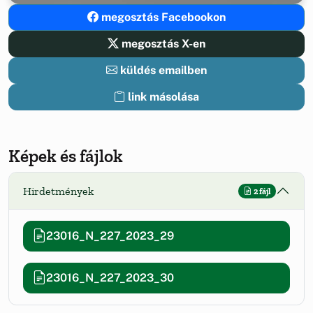
megosztás Facebookon
megosztás X-en
küldés emailben
link másolása
Képek és fájlok
Hirdetmények
2 fájl
23016_N_227_2023_29
23016_N_227_2023_30