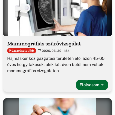
Mammográfiás szűrővizsgálat
Közszolgálati hír
2026. 06. 30 11:54
Hajmáskér közigazgatási területén élő, azon 45-65
éves hölgy lakosok, akik két éven belül nem voltak
mammográfiás vizsgálaton
Elolvasom