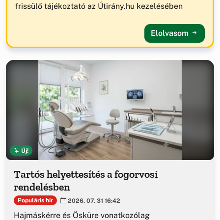
frissülő tájékoztató az Útirány.hu kezelésében
Elolvasom
Új!
Tartós helyettesítés a fogorvosi
rendelésben
Populáris hír
2026. 07. 31 16:42
Hajmáskérre és Ösküre vonatkozólag