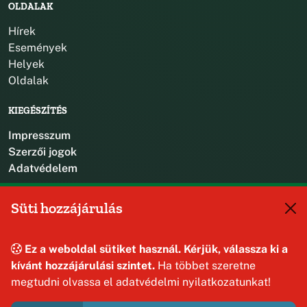
OLDALAK
Hírek
Események
Helyek
Oldalak
KIEGÉSZÍTÉS
Impresszum
Szerzői jogok
Adatvédelem
KAPCSOLAT
Süti hozzájárulás
+36 88 587 470
hajmaskerjegyzo@hajmasker.hu
Ez a weboldal sütiket használ. Kérjük, válassza ki a
8192 Hajmáskér, Kossuth Lajos u. 31.
kívánt hozzájárulási szintet.
Ha többet szeretne
megtudni olvassa el adatvédelmi nyilatkozatunkat!