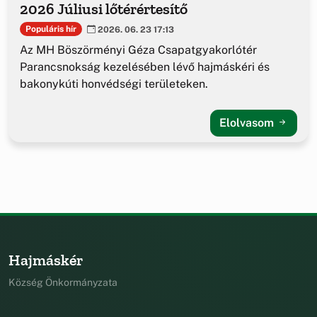
2026 Júliusi lőtérértesítő
Populáris hír
2026. 06. 23 17:13
Az MH Böszörményi Géza Csapatgyakorlótér
Parancsnokság kezelésében lévő hajmáskéri és
bakonykúti honvédségi területeken.
Elolvasom
Hajmáskér
Község Önkormányzata