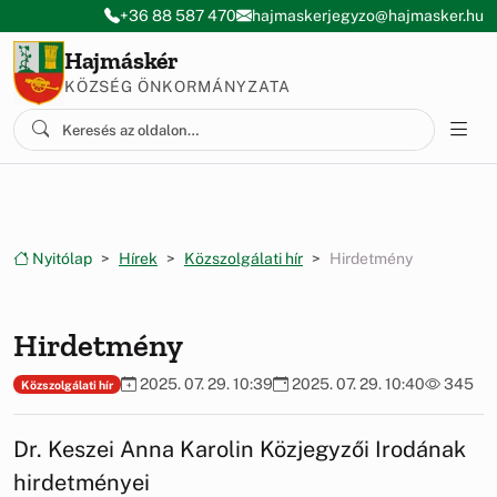
Ugrás a menüre
Ugrás a tartalomra
+36 88 587 470
hajmaskerjegyzo@hajmasker.hu
Hajmáskér
KÖZSÉG ÖNKORMÁNYZATA
Nyitólap
Hírek
Közszolgálati hír
Hirdetmény
Hirdetmény
2025. 07. 29. 10:39
2025. 07. 29. 10:40
345
Közszolgálati hír
Dr. Keszei Anna Karolin Közjegyzői Irodának
hirdetményei