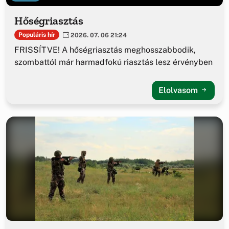
Hőségriasztás
Populáris hír
2026. 07. 06 21:24
FRISSÍTVE! A hőségriasztás meghosszabbodik,
szombattól már harmadfokú riasztás lesz érvényben
Elolvasom