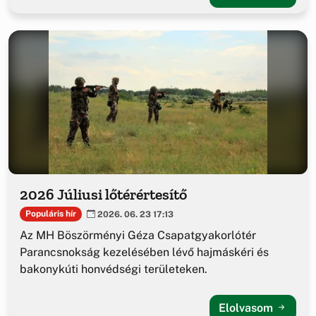
2026 Júliusi lőtérértesítő
Populáris hír
2026. 06. 23 17:13
Az MH Böszörményi Géza Csapatgyakorlótér
Parancsnokság kezelésében lévő hajmáskéri és
bakonykúti honvédségi területeken.
Elolvasom