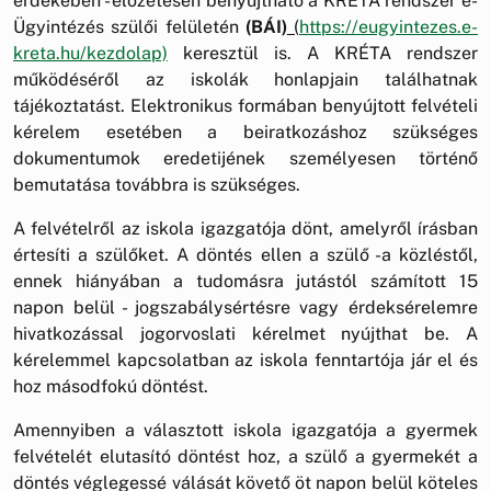
érdekében - előzetesen benyújtható a KRÉTA rendszer e-
Ügyintézés szülői felületén
(BÁI)
(
https://eugyintezes.e-
kreta.hu/kezdolap)
keresztül is. A KRÉTA rendszer
működéséről az iskolák honlapjain találhatnak
tájékoztatást. Elektronikus formában benyújtott felvételi
kérelem esetében a beiratkozáshoz szükséges
dokumentumok eredetijének személyesen történő
bemutatása továbbra is szükséges.
A felvételről az iskola igazgatója dönt, amelyről írásban
értesíti a szülőket. A döntés ellen a szülő -a közléstől,
ennek hiányában a tudomásra jutástól számított 15
napon belül - jogszabálysértésre vagy érdeksérelemre
hivatkozással jogorvoslati kérelmet nyújthat be. A
kérelemmel kapcsolatban az iskola fenntartója jár el és
hoz másodfokú döntést.
Amennyiben a választott iskola igazgatója a gyermek
felvételét elutasító döntést hoz, a szülő a gyermekét a
döntés véglegessé válását követő öt napon belül köteles