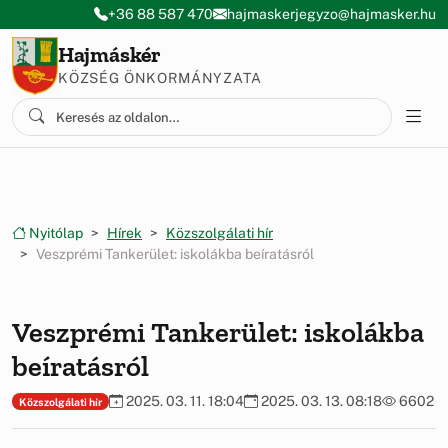
Ugrás a menüre
Ugrás a tartalomra
+36 88 587 470
hajmaskerjegyzo@hajmasker.hu
Hajmáskér
KÖZSÉG ÖNKORMÁNYZATA
Nyitólap
Hírek
Közszolgálati hír
Veszprémi Tankerület: iskolákba beíratásról
Veszprémi Tankerület: iskolákba
beíratásról
2025. 03. 11. 18:04
2025. 03. 13. 08:18
6602
Közszolgálati hír