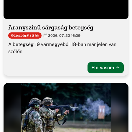
Aranyszínű sárgaság betegség
Közszolgálati hír
2026. 07. 22 16:29
A betegség 19 vármegyéből 18-ban már jelen van
szőlőn
Elolvasom