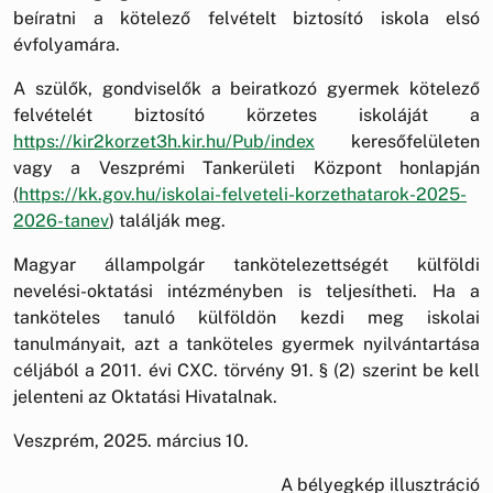
beíratni a kötelező felvételt biztosító iskola elsó
évfolyamára.
A szülők, gondviselők a beiratkozó gyermek kötelező
felvételét biztosító körzetes iskoláját a
https://kir2korzet3h.kir.hu/Pub/index
keresőfelületen
vagy a Veszprémi Tankerületi Központ honlapján
(
https://kk.gov.hu/iskolai-felveteli-korzethatarok-2025-
2026-tanev
) találják meg.
Magyar állampolgár tankötelezettségét külföldi
nevelési-oktatási intézményben is teljesítheti. Ha a
tanköteles tanuló külföldön kezdi meg iskolai
tanulmányait, azt a tanköteles gyermek nyilvántartása
céljából a 2011. évi CXC. törvény 91. § (2) szerint be kell
jelenteni az Oktatási Hivatalnak.
Veszprém, 2025. március 10.
A bélyegkép illusztráció