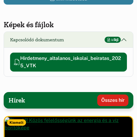
Képek és fájlok
Kapcsolódó dokumentum
1 fájl
Hirdetmeny_altalanos_iskolai_beiratas_202
5_VTK
Hírek
Összes hír
Kiemelt