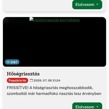
Elolvasom
3167
Hőségriasztás
Populáris hír
2026. 07. 06 21:24
FRISSÍTVE! A hőségriasztás meghosszabbodik,
szombattól már harmadfokú riasztás lesz érvényben
Elolvasom