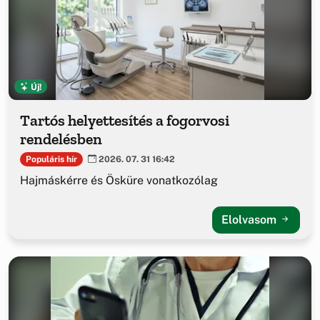
Új!
Tartós helyettesítés a fogorvosi
rendelésben
Populáris hír
2026. 07. 31 16:42
Hajmáskérre és Ösküre vonatkozólag
Elolvasom