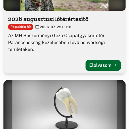
2026 augusztusi lőtérértesítő
Populáris hír
2026. 07. 29 09:31
Az MH Böszörményi Géza Csapatgyakorlótér
Parancsnokság kezelésében lévő honvédségi
területeken.
Elolvasom