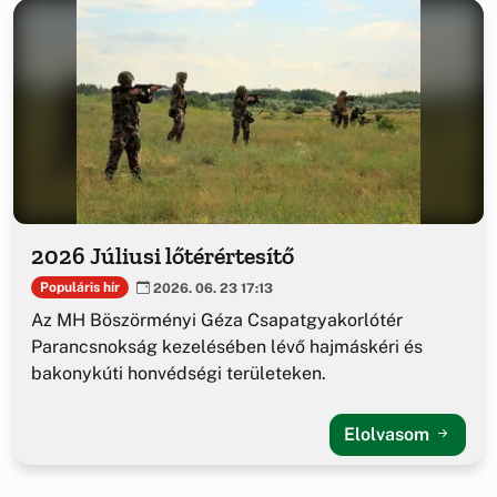
2026 Júliusi lőtérértesítő
Populáris hír
2026. 06. 23 17:13
Az MH Böszörményi Géza Csapatgyakorlótér
Parancsnokság kezelésében lévő hajmáskéri és
bakonykúti honvédségi területeken.
Elolvasom