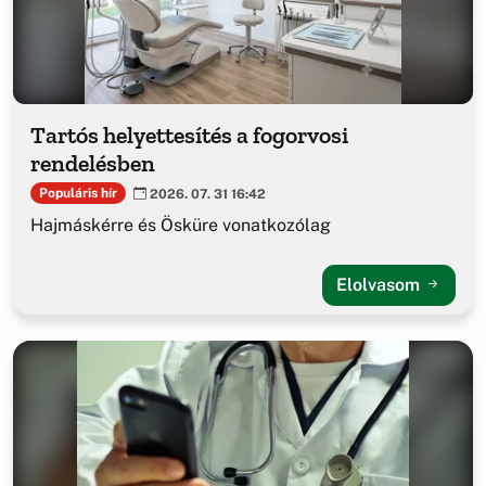
Tartós helyettesítés a fogorvosi
rendelésben
Populáris hír
2026. 07. 31 16:42
Hajmáskérre és Ösküre vonatkozólag
Elolvasom