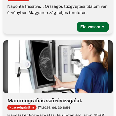
Naponta frissítve... Országos tűzgyújtási tilalom van
érvényben Magyarország teljes területén.
Elolvasom
Mammográfiás szűrővizsgálat
Közszolgálati hír
2026. 06. 30 11:54
Hajmáskér közigazgatási területén élő, azon 45-65