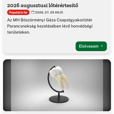
2026 augusztusi lőtérértesítő
Populáris hír
2026. 07. 29 09:31
Az MH Böszörményi Géza Csapatgyakorlótér
Parancsnokság kezelésében lévő honvédségi
területeken.
Elolvasom