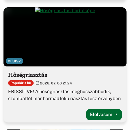
3197
Hőségriasztás
Populáris hír
2026. 07. 06 21:24
FRISSÍTVE! A hőségriasztás meghosszabbodik,
szombattól már harmadfokú riasztás lesz érvényben
Elolvasom