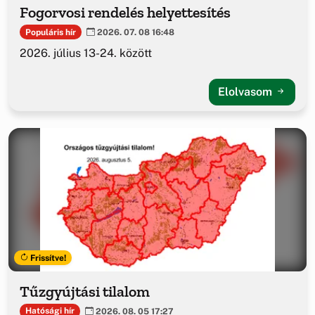
Fogorvosi rendelés helyettesítés
Populáris hír
2026. 07. 08 16:48
2026. július 13-24. között
Elolvasom
Frissítve!
Tűzgyújtási tilalom
Hatósági hír
2026. 08. 05 17:27