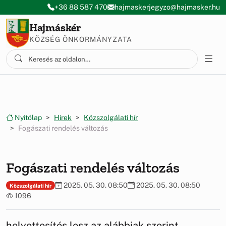
Ugrás a menüre
Ugrás a tartalomra
+36 88 587 470
hajmaskerjegyzo@hajmasker.hu
Hajmáskér
KÖZSÉG ÖNKORMÁNYZATA
Nyitólap
Hírek
Közszolgálati hír
Fogászati rendelés változás
Fogászati rendelés változás
2025. 05. 30. 08:50
2025. 05. 30. 08:50
Közszolgálati hír
1096
helyettesítés lesz az alábbiak szerint...