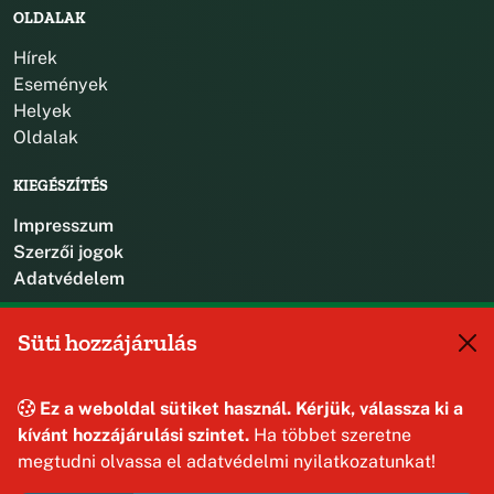
OLDALAK
Hírek
Események
Helyek
Oldalak
KIEGÉSZÍTÉS
Impresszum
Szerzői jogok
Adatvédelem
KAPCSOLAT
Süti hozzájárulás
+36 88 587 470
hajmaskerjegyzo@hajmasker.hu
Ez a weboldal sütiket használ. Kérjük, válassza ki a
8192 Hajmáskér, Kossuth Lajos u. 31.
kívánt hozzájárulási szintet.
Ha többet szeretne
megtudni olvassa el adatvédelmi nyilatkozatunkat!