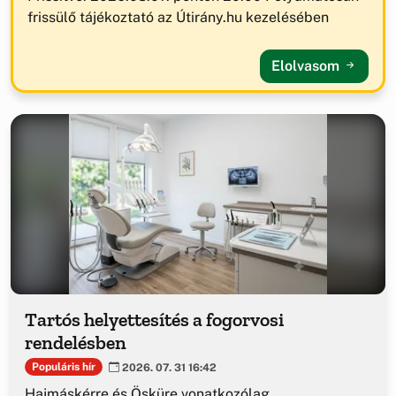
frissülő tájékoztató az Útirány.hu kezelésében
Elolvasom
Tartós helyettesítés a fogorvosi
rendelésben
Populáris hír
2026. 07. 31 16:42
Hajmáskérre és Ösküre vonatkozólag