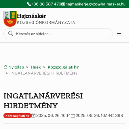
Ugrás a menüre
Ugrás a tartalomra
+36 88 587 470
hajmaskerjegyzo@hajmasker.hu
Hajmáskér
KÖZSÉG ÖNKORMÁNYZATA
Nyitólap
Hírek
Közszolgálati hír
INGATLANÁRVERÉSI HIRDETMÉNY
INGATLANÁRVERÉSI
HIRDETMÉNY
2025. 06. 26. 10:14
2025. 06. 26. 10:14
398
Közszolgálati hír