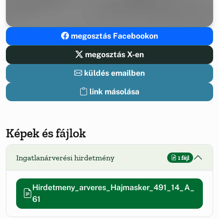
megosztás Facebookon
megosztás X-en
küldés emailben
link másolása
Képek és fájlok
Ingatlanárverési hirdetmény
1 fájl
Hirdetmeny_arveres_Hajmasker_491_14_A_
61