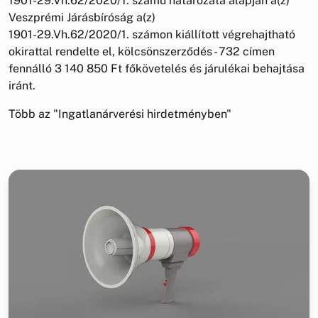
1901-29.Vh.62/2020/1. számú határozata alapján a(z)
Veszprémi Járásbíróság a(z)
1901-29.Vh.62/2020/1. számon kiállított végrehajtható
okirattal rendelte el, kölcsönszerződés - 732 címen
fennálló 3 140 850 Ft főkövetelés és járulékai behajtása
iránt.
Több az "Ingatlanárverési hirdetményben"