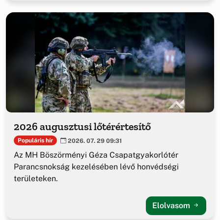
2026 augusztusi lőtérértesítő
Populáris hír
2026. 07. 29 09:31
Az MH Böszörményi Géza Csapatgyakorlótér
Parancsnokság kezelésében lévő honvédségi
területeken.
Elolvasom