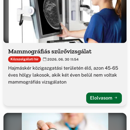
Mammográfiás szűrővizsgálat
Közszolgálati hír
2026. 06. 30 11:54
Hajmáskér közigazgatási területén élő, azon 45-65
éves hölgy lakosok, akik két éven belül nem voltak
mammográfiás vizsgálaton
Elolvasom