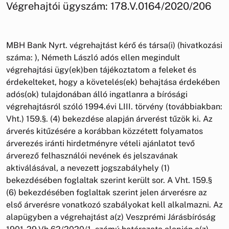
Végrehajtói ügyszám: 178.V.0164/2020/206
MBH Bank Nyrt. végrehajtást kérő és társa(i) (hivatkozási
száma: ), Németh László adós ellen megindult
végrehajtási ügy(ek)ben tájékoztatom a feleket és
érdekelteket, hogy a követelés(ek) behajtása érdekében
adós(ok) tulajdonában álló ingatlanra a bírósági
végrehajtásról szóló 1994.évi LIII. törvény (továbbiakban:
Vht.) 159.§. (4) bekezdése alapján árverést tűzök ki. Az
árverés kitűzésére a korábban közzétett folyamatos
árverezés iránti hirdetményre vételi ajánlatot tevő
árverező felhasználói nevének és jelszavának
aktiválásával, a nevezett jogszabályhely (1)
bekezdésében foglaltak szerint került sor. A Vht. 159.§
(6) bekezdésében foglaltak szerint jelen árverésre az
első árverésre vonatkozó szabályokat kell alkalmazni. Az
alapügyben a végrehajtást a(z) Veszprémi Járásbíróság