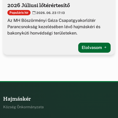
2026 Júliusi lőtérértesítő
Populáris hír
2026. 06. 23 17:13
Az MH Böszörményi Géza Csapatgyakorlótér
Parancsnokság kezelésében lévő hajmáskéri és
bakonykúti honvédségi területeken.
Elolvasom
Hajmáskér
Község Önkormányzata