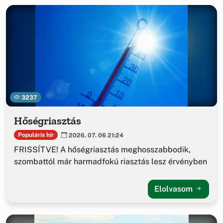
3237
Hőségriasztás
Populáris hír
2026. 07. 06 21:24
FRISSÍTVE! A hőségriasztás meghosszabbodik,
szombattól már harmadfokú riasztás lesz érvényben
Elolvasom