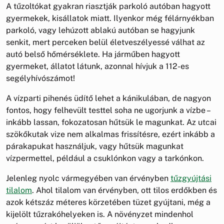
A tűzoltókat gyakran riasztják parkoló autóban hagyott
gyermekek, kisállatok miatt. Ilyenkor még félárnyékban
parkoló, vagy lehúzott ablakú autóban se hagyjunk
senkit, mert perceken belül életveszélyessé válhat az
autó belső hőmérséklete. Ha járműben hagyott
gyermeket, állatot látunk, azonnal hívjuk a 112-es
segélyhívószámot!
A vízparti pihenés üdítő lehet a kánikulában, de nagyon
fontos, hogy felhevült testtel soha ne ugorjunk a vízbe –
inkább lassan, fokozatosan hűtsük le magunkat. Az utcai
szökőkutak vize nem alkalmas frissítésre, ezért inkább a
párakapukat használjuk, vagy hűtsük magunkat
vízpermettel, például a csuklónkon vagy a tarkónkon.
Jelenleg nyolc vármegyében van érvényben
tűzgyújtási
tilalom
. Ahol tilalom van érvényben, ott tilos erdőkben és
azok kétszáz méteres körzetében tüzet gyújtani, még a
kijelölt tűzrakóhelyeken is. A növényzet mindenhol