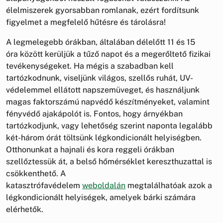
élelmiszerek gyorsabban romlanak, ezért fordítsunk
figyelmet a megfelelő hűtésre és tárolásra!
A legmelegebb órákban, általában délelőtt 11 és 15
óra között kerüljük a tűző napot és a megerőltető fizikai
tevékenységeket. Ha mégis a szabadban kell
tartózkodnunk, viseljünk világos, szellős ruhát, UV-
védelemmel ellátott napszemüveget, és használjunk
magas faktorszámú napvédő készítményeket, valamint
fényvédő ajakápolót is. Fontos, hogy árnyékban
tartózkodjunk, vagy lehetőség szerint naponta legalább
két-három órát töltsünk légkondicionált helyiségben.
Otthonunkat a hajnali és kora reggeli órákban
szellőztessük át, a belső hőmérséklet kereszthuzattal is
csökkenthető. A
katasztrófavédelem
weboldalán
megtalálhatóak azok a
légkondicionált helyiségek, amelyek bárki számára
elérhetők.