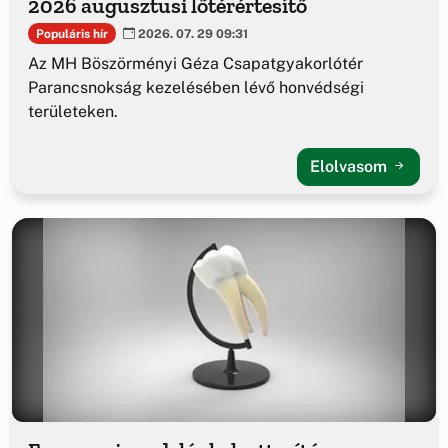
2026 augusztusi lőtérértesítő
Populáris hír
2026. 07. 29 09:31
Az MH Böszörményi Géza Csapatgyakorlótér
Parancsnokság kezelésében lévő honvédségi
területeken.
Elolvasom