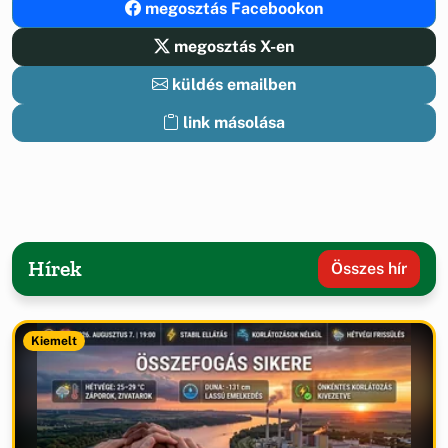
megosztás Facebookon
megosztás X-en
küldés emailben
link másolása
Hírek
Összes hír
Kiemelt