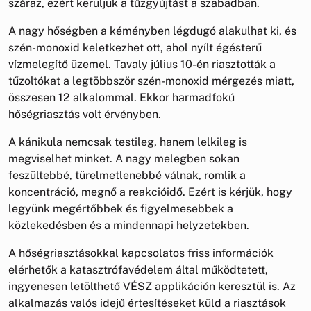
száraz, ezért kerüljük a tűzgyújtást a szabadban.
A nagy hőségben a kéményben légdugó alakulhat ki, és
szén-monoxid keletkezhet ott, ahol nyílt égésterű
vízmelegítő üzemel. Tavaly július 10-én riasztották a
tűzoltókat a legtöbbször szén-monoxid mérgezés miatt,
összesen 12 alkalommal. Ekkor harmadfokú
hőségriasztás volt érvényben.
A kánikula nemcsak testileg, hanem lelkileg is
megviselhet minket. A nagy melegben sokan
feszültebbé, türelmetlenebbé válnak, romlik a
koncentráció, megnő a reakcióidő. Ezért is kérjük, hogy
legyünk megértőbbek és figyelmesebbek a
közlekedésben és a mindennapi helyzetekben.
A hőségriasztásokkal kapcsolatos friss információk
elérhetők a katasztrófavédelem által működtetett,
ingyenesen letölthető VÉSZ applikáción keresztül is. Az
alkalmazás valós idejű értesítéseket küld a riasztások