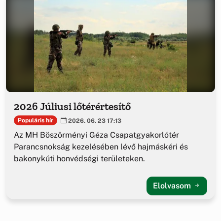
2026 Júliusi lőtérértesítő
Populáris hír
2026. 06. 23 17:13
Az MH Böszörményi Géza Csapatgyakorlótér
Parancsnokság kezelésében lévő hajmáskéri és
bakonykúti honvédségi területeken.
Elolvasom