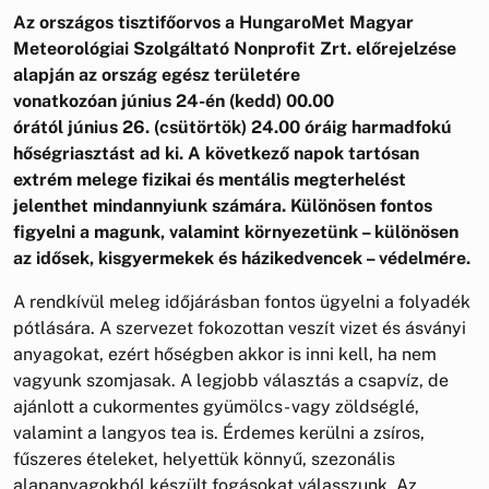
Az országos tisztifőorvos a HungaroMet Magyar
Meteorológiai Szolgáltató Nonprofit Zrt. előrejelzése
alapján az ország egész területére
vonatkozóan június 24-én (kedd) 00.00
órától június 26. (csütörtök) 24.00 óráig harmadfokú
hőségriasztást ad ki.
A következő napok tartósan
extrém melege fizikai és mentális megterhelést
jelenthet mindannyiunk számára. Különösen fontos
figyelni a magunk, valamint környezetünk – különösen
az idősek, kisgyermekek és házikedvencek – védelmére.
A rendkívül meleg időjárásban fontos ügyelni a folyadék
pótlására. A szervezet fokozottan veszít vizet és ásványi
anyagokat, ezért hőségben akkor is inni kell, ha nem
vagyunk szomjasak. A legjobb választás a csapvíz, de
ajánlott a cukormentes gyümölcs- vagy zöldséglé,
valamint a langyos tea is. Érdemes kerülni a zsíros,
fűszeres ételeket, helyettük könnyű, szezonális
alapanyagokból készült fogásokat válasszunk. Az