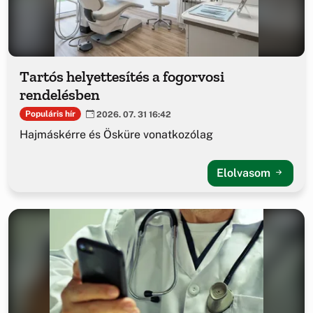
Tartós helyettesítés a fogorvosi
rendelésben
Populáris hír
2026. 07. 31 16:42
Hajmáskérre és Ösküre vonatkozólag
Elolvasom