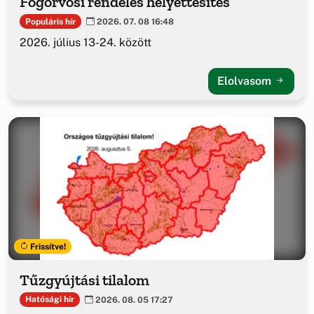
Fogorvosi rendelés helyettesítés
Populáris hír
2026. 07. 08 16:48
2026. július 13-24. között
Elolvasom
Frissítve!
Tűzgyújtási tilalom
Hatósági hír
2026. 08. 05 17:27