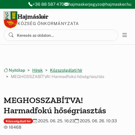
Ugrás a menüre
Ugrás a tartalomra
+36 88 587 470
hajmaskerjegyzo@hajmasker.hu
Hajmáskér
KÖZSÉG ÖNKORMÁNYZATA
Nyitólap
Hírek
Közszolgálati hír
MEGHOSSZABÍTVA! Harmadfokú hőségriasztás
MEGHOSSZABÍTVA!
Harmadfokú hőségriasztás
2025. 06. 25. 16:23
2025. 06. 26. 10:33
Közszolgálati hír
16468