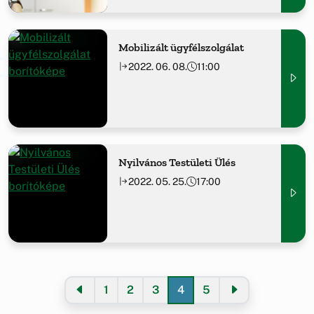
Mobilizált ügyfélszolgálat
2022. 06. 08.
11:00
Nyilvános Testületi Ülés
2022. 05. 25.
17:00
1
2
3
4
5