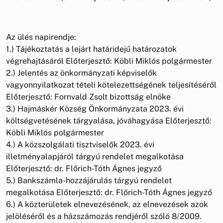
Az ülés napirendje:
1.) Tájékoztatás a lejárt határidejű határozatok
végrehajtásáról Előterjesztő: Köbli Miklós polgármester
2.) Jelentés az önkormányzati képviselők
vagyonnyilatkozat tételi kötelezettségének teljesítéséről
Előterjesztő: Fornvald Zsolt bizottság elnöke
3.) Hajmáskér Község Önkormányzata 2023. évi
költségvetésének tárgyalása, jóváhagyása Előterjesztő:
Köbli Miklós polgármester
4.) A közszolgálati tisztviselők 2023. évi
illetményalapjáról tárgyú rendelet megalkotása
Előterjesztő: dr. Flőrich-Tóth Ágnes jegyző
5.) Bankszámla-hozzájárulás tárgyú rendelet
megalkotása Előterjesztő: dr. Flőrich-Tóth Ágnes jegyző
6.) A közterületek elnevezésének, az elnevezések azok
jelöléséről és a házszámozás rendjéről szóló 8/2009.