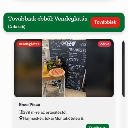
Továbbiak ebből: Vendéglátás
Továbbiak
(2 darab)
Vendéglátás
Zárva
Enzo Pizza
379 m-re az értesítéstől
Hajmáskér, Jókai Mór lakótelep 9.
Tovább