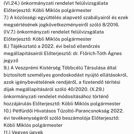
(VI.24.) önkormányzati rendelet felülvizsgálata
Előterjesztő: Köbli Miklós polgármester
7.) A közösségi együttélés alapvető szabályairól és ezek
megsértésének jogkövetkezményeiről szóló 8/2016.
(IV.7.) önkormányzati rendelet felülvizsgálata
Előterjesztő: Köbli Miklós polgármester
8.) Tájékoztató a 2022. évi belső ellenőrzés
megállapításairól Előterjesztő: dr. Flőrich-Tóth Ágnes
jegyző
9.) A Veszprémi Kistérség Többcélú Társulása által
biztosított személyes gondoskodást nyújtó ellátásokról,
azok igénybevételének rendjéről, a fizetendő térítési
díjak megállapításáról szóló 40/2020. (X.29.)
önkormányzati rendelet módosításához történő
hozzájárulás Előterjesztő: Köbli Miklós polgármester
10.) Pétfürdői Hivatásos Tűzoltó-Parancsnokság 2022.
évi tevékenységéről szóló beszámolója Előterjesztő:
Köbli Miklós polgármester
11.) Vegyes ügyek