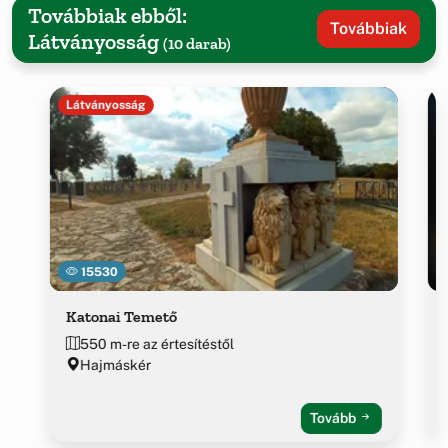
Továbbiak ebből:
Továbbiak
Látványosság
(10 darab)
Látványosság
15530
Katonai Temető
550 m-re az értesítéstől
Hajmáskér
Tovább