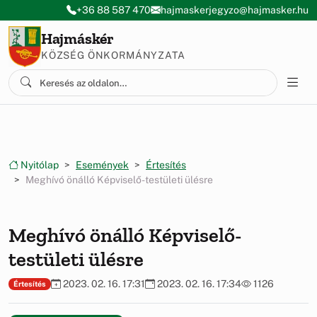
Ugrás a menüre
Ugrás a tartalomra
+36 88 587 470
hajmaskerjegyzo@hajmasker.hu
Hajmáskér
KÖZSÉG ÖNKORMÁNYZATA
Nyitólap
Események
Értesítés
Meghívó önálló Képviselő-testületi ülésre
Meghívó önálló Képviselő-
testületi ülésre
2023. 02. 16. 17:31
2023. 02. 16. 17:34
1126
Értesítés