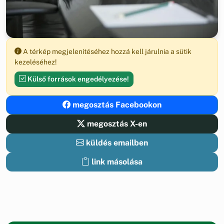
A térkép megjelenítéséhez hozzá kell járulnia a sütik
kezeléséhez!
Külső források engedélyezése!
megosztás Facebookon
megosztás X-en
küldés emailben
link másolása