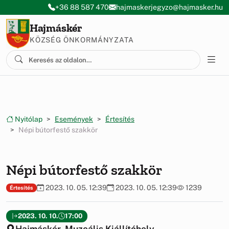
Ugrás a menüre
Ugrás a tartalomra
+36 88 587 470
hajmaskerjegyzo@hajmasker.hu
Hajmáskér
KÖZSÉG ÖNKORMÁNYZATA
Nyitólap
Események
Értesítés
Népi bútorfestő szakkör
Népi bútorfestő szakkör
2023. 10. 05. 12:39
2023. 10. 05. 12:39
1239
Értesítés
2023. 10. 10.
17:00
Hajmáskér, Muzeális Kiállítóhely