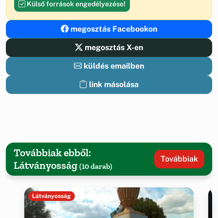
Külső források engedélyezése!
megosztás Facebookon
megosztás X-en
küldés emailben
link másolása
Továbbiak ebből:
Továbbiak
Látványosság
(10 darab)
Látványosság