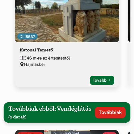
15537
Katonai Temető
346 m-re az értesítéstől
Hajmáskér
Tovább
Továbbiak ebből: Vendéglátás
Továbbiak
(2 darab)