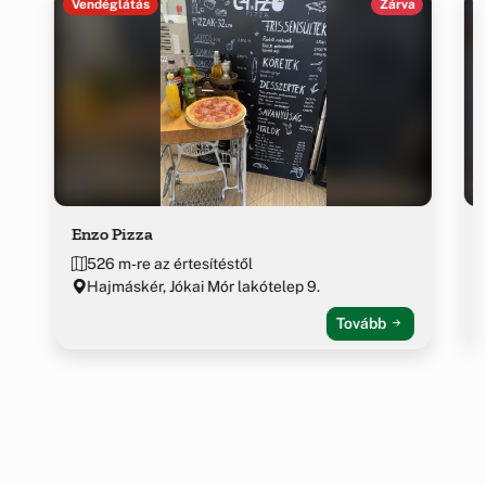
Vendéglátás
Zárva
Enzo Pizza
526 m-re az értesítéstől
Hajmáskér, Jókai Mór lakótelep 9.
Tovább