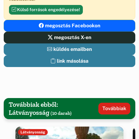
Külső források engedélyezése!
megosztás Facebookon
megosztás X-en
küldés emailben
link másolása
Továbbiak ebből:
Továbbiak
Látványosság
(10 darab)
Látványosság