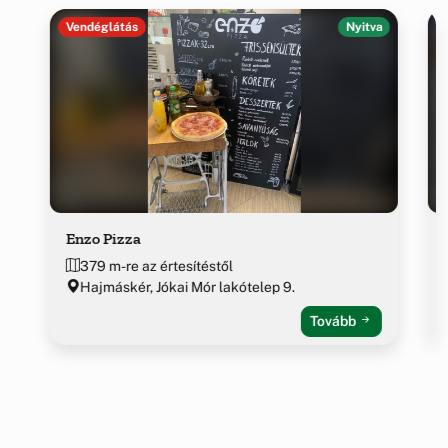
Vendéglátás
Nyitva
Enzo Pizza
379 m-re az értesítéstől
Hajmáskér, Jókai Mór lakótelep 9.
Tovább