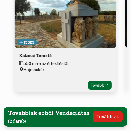
15523
Katonai Temető
550 m-re az értesítéstől
Hajmáskér
Tovább
Továbbiak ebből: Vendéglátás
Továbbiak
(2 darab)