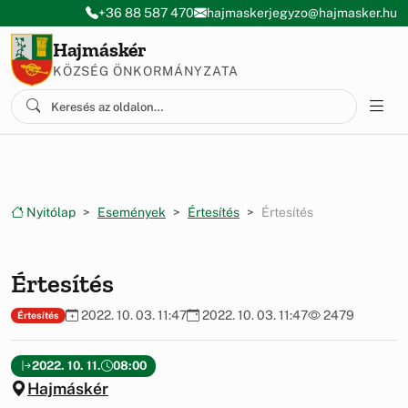
Ugrás a menüre
Ugrás a tartalomra
+36 88 587 470
hajmaskerjegyzo@hajmasker.hu
Hajmáskér
KÖZSÉG ÖNKORMÁNYZATA
Nyitólap
Események
Értesítés
Értesítés
Értesítés
2022. 10. 03. 11:47
2022. 10. 03. 11:47
2479
Értesítés
2022. 10. 11.
08:00
Hajmáskér