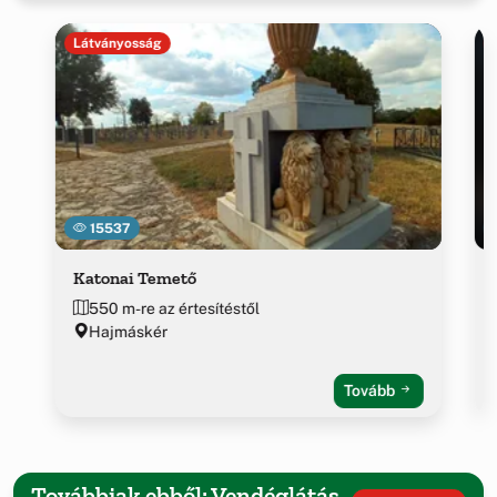
Látványosság
15537
Katonai Temető
550 m-re az értesítéstől
Hajmáskér
Tovább
Továbbiak ebből: Vendéglátás