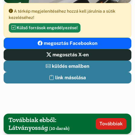
A térkép megjelenítéséhez hozzá kell járulnia a sütik
kezeléséhez!
Külső források engedélyezése!
megosztás Facebookon
megosztás X-en
küldés emailben
link másolása
Továbbiak ebből:
Továbbiak
Látványosság
(10 darab)