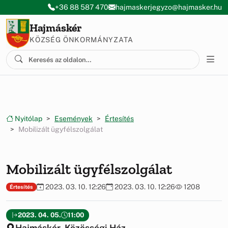
Ugrás a menüre
Ugrás a tartalomra
+36 88 587 470
hajmaskerjegyzo@hajmasker.hu
Hajmáskér
KÖZSÉG ÖNKORMÁNYZATA
Nyitólap
Események
Értesítés
Mobilizált ügyfélszolgálat
Mobilizált ügyfélszolgálat
2023. 03. 10. 12:26
2023. 03. 10. 12:26
1208
Értesítés
2023. 04. 05.
11:00
Hajmáskér, Közösségi Ház