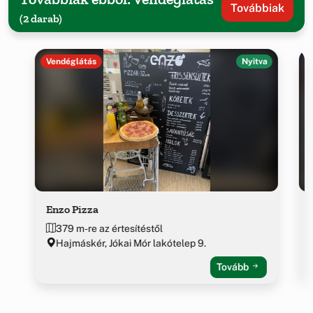
Továbbiak
(2 darab)
Vendéglátás
Nyitva
Enzo Pizza
379 m-re az értesítéstől
Hajmáskér, Jókai Mór lakótelep 9.
Tovább