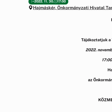
2022. 11. 30.
17:00
Hajmáskér, Önkormányzati Hivatal T
Tájékoztatjuk a 
2022. novemb
17:00
Ha
az Önkormán
KÖZM