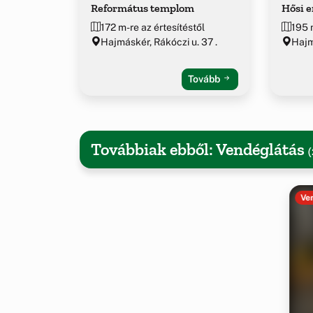
Református templom
Hősi 
172 m-re az értesítéstől
195 
Hajmáskér, Rákóczi u. 37 .
Haj
Tovább
Továbbiak ebből: Vendéglátás
(
Ve