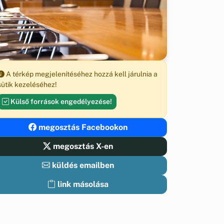
A térkép megjelenítéséhez hozzá kell járulnia a
sütik kezeléséhez!
Külső források engedélyezése!
megosztás Facebookon
megosztás X-en
küldés emailben
link másolása