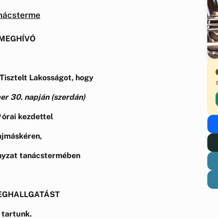
anácsterme
MEGHÍVÓ
Tisztelt Lakosságot, hogy
er 30. napján
(szerdán)
órai kezdettel
jmáskéren,
yzat tanácstermében
EGHALLGATÁST
tartunk.