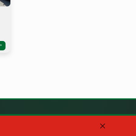
KAPCSOLAT
+36 88 587 470
hajmaskerjegyzo@hajmasker.hu