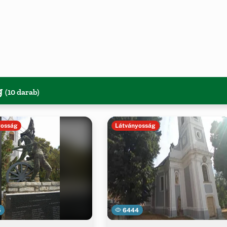
g
(10 darab)
yosság
Látványosság
4
6444