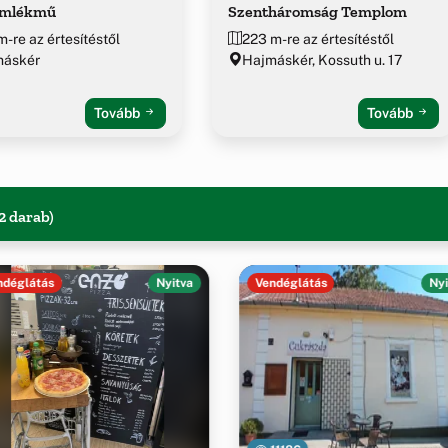
emlékmű
Szentháromság Templom
m-re az értesítéstől
223 m-re az értesítéstől
máskér
Hajmáskér, Kossuth u. 17
Tovább
Tovább
2 darab)
ndéglátás
Nyitva
Vendéglátás
Nyi