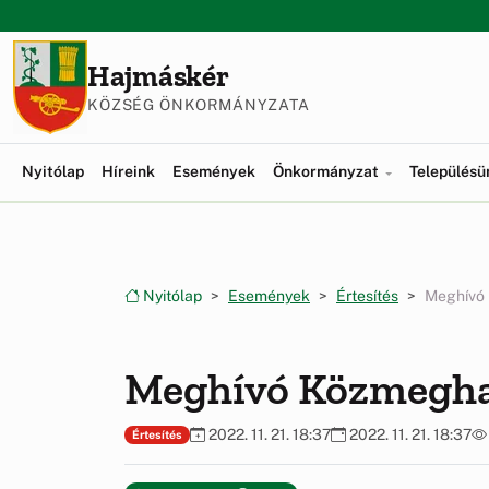
Ugrás a menüre
Ugrás a tartalomra
Hajmáskér
KÖZSÉG ÖNKORMÁNYZATA
Nyitólap
Híreink
Események
Önkormányzat
Település
Nyitólap
Események
Értesítés
Meghívó
Meghívó Közmegha
2022. 11. 21. 18:37
2022. 11. 21. 18:37
Értesítés