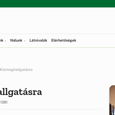
ünk
Nálunk
Látnivalók
Elérhetőségek
 Közmeghallgatásra
llgatásra
1281