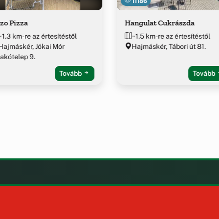
11186
zo Pizza
Hangulat Cukrászda
~1.3 km-re az értesítéstől
~1.5 km-re az értesítéstől
Hajmáskér, Jókai Mór
Hajmáskér, Tábori út 81.
lakótelep 9.
Tovább
Tovább
LAK
KIEGÉSZÍTÉS
Impresszum
ények
Szerzői jogok