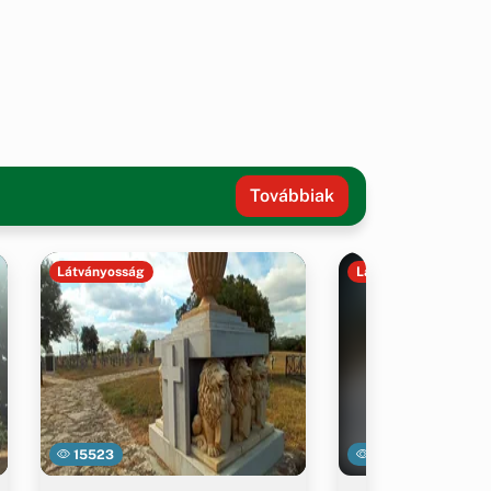
Továbbiak
Látványosság
Látványosság
15523
15537