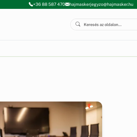
+36 88 587 470
hajmaskerjegyzo@hajmasker.hu