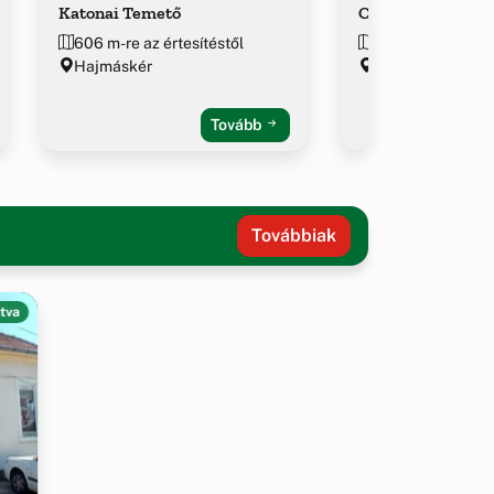
Katonai Temető
Csárda-híd (Római
606 m-re az értesítéstől
911 m-re az értes
Hajmáskér
Hajmáskér
Tovább
Továbbiak
tva