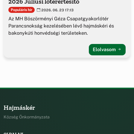
2026 Júliusi lőtérértesítő
Populáris hír
2026. 06. 23 17:13
Az MH Böszörményi Géza Csapatgyakorlótér
Parancsnokság kezelésében lévő hajmáskéri és
bakonykúti honvédségi területeken.
Elolvasom
Hajmáskér
Község Önkormányzata