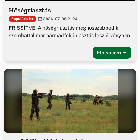
Hőségriasztás
Populáris hír
2026. 07. 06 21:24
FRISSÍTVE! A hőségriasztás meghosszabbodik,
szombattól már harmadfokú riasztás lesz érvényben
Elolvasom