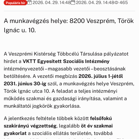
2026. 04. 29. 14:48
2026. 04. 29. 14:48
465
Populáris hír
A munkavégzés helye: 8200 Veszprém, Török
Ignác u. 10.
A Veszprémi Kistérség Többcélú Társulása pályázatot
hirdet a
VKTT Egyesített Szociális Intézmény
intézményvezetői – magasabb vezetői – beosztásának
betöltésére. A vezetői megbízás
2026. július 1-jétől
2031. június 30-ig
szól, a munkavégzés helye Veszprém,
Török Ignác utca 10. A feladat a teljes intézményi
működés szakmai és gazdasági irányítása, valamint a
munkáltatói jogkörök gyakorlása.
A jelentkezés feltétele többek között
felsőfokú
szakirányú végzettség
, legalább
öt év szakmai
gyakorlat
a szociális ellátás területén, továbbá