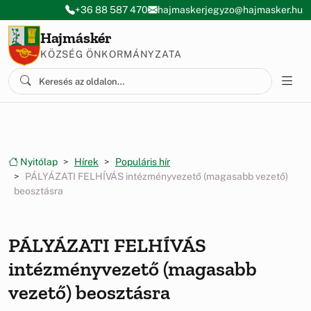
Ugrás a menüre
Ugrás a tartalomra
+36 88 587 470
hajmaskerjegyzo@hajmasker.hu
Hajmáskér
KÖZSÉG ÖNKORMÁNYZATA
Nyitólap
Hírek
Populáris hír
PÁLYÁZATI FELHÍVÁS intézményvezető (magasabb vezető)
beosztásra
PÁLYÁZATI FELHÍVÁS
intézményvezető (magasabb
vezető) beosztásra