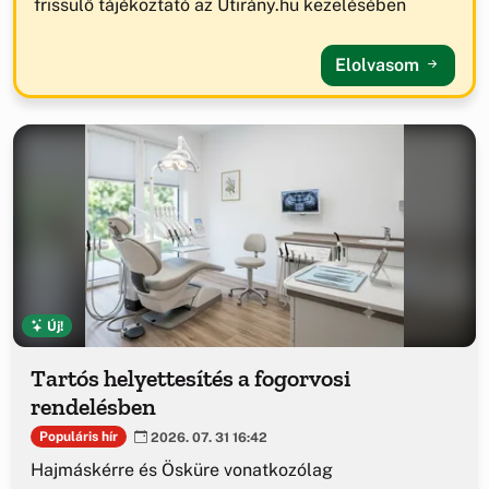
frissülő tájékoztató az Útirány.hu kezelésében
Elolvasom
Új!
Tartós helyettesítés a fogorvosi
rendelésben
Populáris hír
2026. 07. 31 16:42
Hajmáskérre és Ösküre vonatkozólag