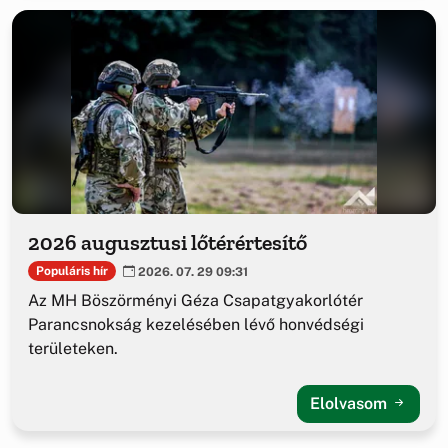
2026 augusztusi lőtérértesítő
Populáris hír
2026. 07. 29 09:31
Az MH Böszörményi Géza Csapatgyakorlótér
Parancsnokság kezelésében lévő honvédségi
területeken.
Elolvasom