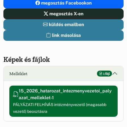
megosztás Facebookon
megosztás X-en
küldés emailben
link másolása
Képek és fájlok
Melléklet
1 fájl
15_2026_hatarozat_intezmenyvezetoi_paly
azat_melleklet-1
PÁLYÁZATI FELHÍVÁS intézményvezető (magasabb
vezető) beosztásra