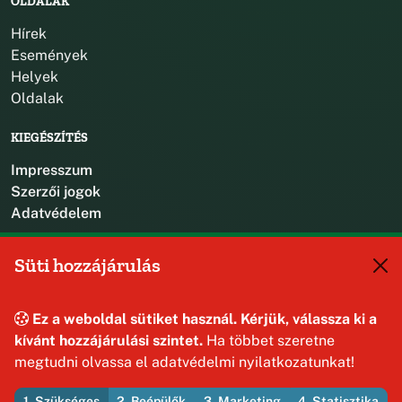
OLDALAK
Hírek
Események
Helyek
Oldalak
KIEGÉSZÍTÉS
Impresszum
Szerzői jogok
Adatvédelem
KAPCSOLAT
Süti hozzájárulás
+36 88 587 470
hajmaskerjegyzo@hajmasker.hu
Ez a weboldal sütiket használ. Kérjük, válassza ki a
8192 Hajmáskér, Kossuth Lajos u. 31.
kívánt hozzájárulási szintet.
Ha többet szeretne
megtudni olvassa el adatvédelmi nyilatkozatunkat!
1. Szükséges
2. Beépülők
3. Marketing
4. Statisztika