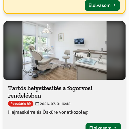
Elolvasom
Tartós helyettesítés a fogorvosi
rendelésben
Populáris hír
2026. 07. 31 16:42
Hajmáskérre és Ösküre vonatkozólag
Elolvasom