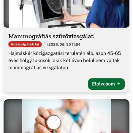
Mammográfiás szűrővizsgálat
Közszolgálati hír
2026. 06. 30 11:54
Hajmáskér közigazgatási területén élő, azon 45-65
éves hölgy lakosok, akik két éven belül nem voltak
mammográfiás vizsgálaton
Elolvasom