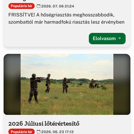
Populáris hír
2026. 07. 06 21:24
FRISSÍTVE! A hőségriasztás meghosszabbodik,
szombattól már harmadfokú riasztás lesz érvényben
Elolvasom
2026 Júliusi lőtérértesítő
Populáris hír
2026. 06. 23 17:13