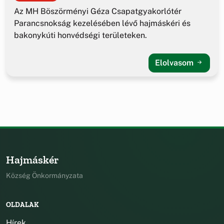
Az MH Böszörményi Géza Csapatgyakorlótér
Parancsnokság kezelésében lévő hajmáskéri és
bakonykúti honvédségi területeken.
Elolvasom
Hajmáskér
Község Önkormányzata
OLDALAK
Hírek