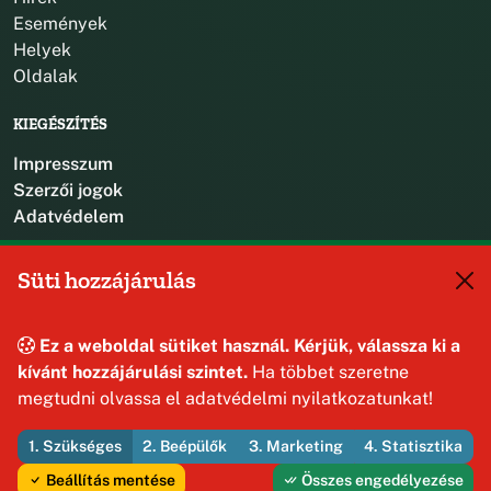
Események
Helyek
Oldalak
KIEGÉSZÍTÉS
Impresszum
Szerzői jogok
Adatvédelem
KAPCSOLAT
Süti hozzájárulás
+36 88 587 470
hajmaskerjegyzo@hajmasker.hu
Ez a weboldal sütiket használ. Kérjük, válassza ki a
8192 Hajmáskér, Kossuth Lajos u. 31.
kívánt hozzájárulási szintet.
Ha többet szeretne
megtudni olvassa el adatvédelmi nyilatkozatunkat!
1. Szükséges
2. Beépülők
3. Marketing
4. Statisztika
© 2026 Hajmáskér Község Önkormányzata — Minden jog
fenntartva
Beállítás mentése
Összes engedélyezése