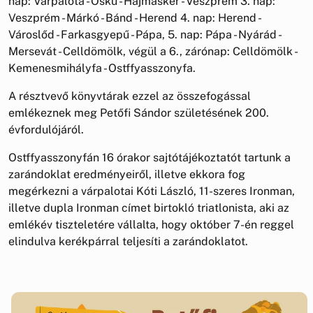
nap: Várpalota - Öskü - Hajmáskér - Veszprém 3. nap:
Veszprém - Márkó - Bánd - Herend 4. nap: Herend -
Városlőd - Farkasgyepű - Pápa, 5. nap: Pápa - Nyárád -
Mersevát - Celldömölk, végül a 6., zárónap: Celldömölk -
Kemenesmihályfa - Ostffyasszonyfa.
A résztvevő könyvtárak ezzel az összefogással
emlékeznek meg Petőfi Sándor születésének 200.
évfordulójáról.
Ostffyasszonyfán 16 órakor sajtótájékoztatót tartunk a
zarándoklat eredményeiről, illetve ekkora fog
megérkezni a várpalotai Kóti László, 11-szeres Ironman,
illetve dupla Ironman címet birtokló triatlonista, aki az
emlékév tiszteletére vállalta, hogy október 7-én reggel
elindulva kerékpárral teljesíti a zarándoklatot.