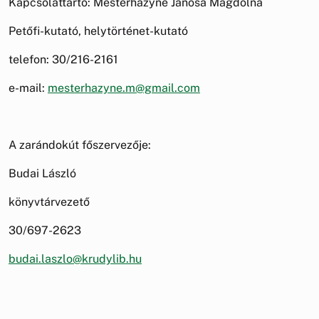
Kapcsolattartó: Mesterházyné Jánosa Magdolna
Petőfi-kutató, helytörténet-kutató
telefon: 30/216-2161
e-mail:
mesterhazyne.m@gmail.com
A zarándokút főszervezője:
Budai László
könyvtárvezető
30/697-2623
budai.laszlo@krudylib.hu