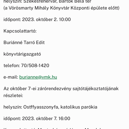
helyszín: Székesfehérvár, Bartók Béla tér
(a Vörösmarty Mihály Könyvtár Központi épülete előtt)
időpont: 2023. október 2. 10:00
Kapcsolattartó:
Buriánné Tarró Edit
könyvtárigazgató
telefon: 70/508-1420
e-mail:
burianne@vmk.hu
Az október 7-ei zárórendezvény sajtótájékoztatójának
részletei:
helyszín: Ostffyasszonyfa, katolikus parókia
időpont: 2023. október 7. 16:00