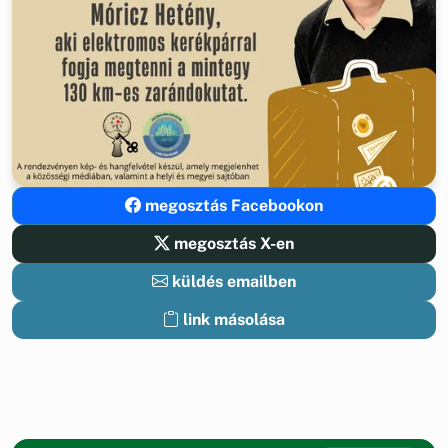
megosztás Facebookon
megosztás X-en
küldés emailben
link másolása