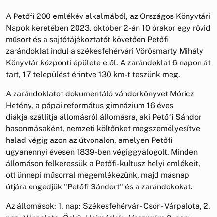
A Petőfi 200 emlékév alkalmából, az Országos Könyvtári
Napok keretében 2023. október 2-án 10 órakor egy rövid
műsort és a sajtótájékoztatót követően Petőfi
zarándoklat indul a székesfehérvári Vörösmarty Mihály
Könyvtár központi épülete elől. A zarándoklat 6 napon át
tart, 17 települést érintve 130 km-t teszünk meg.
A zarándoklatot dokumentáló vándorkönyvet Móricz
Hetény, a pápai református gimnázium 16 éves
diákja szállítja állomásról állomásra, aki Petőfi Sándor
hasonmásaként, nemzeti költőnket megszemélyesítve
halad végig azon az útvonalon, amelyen Petőfi
ugyanennyi évesen 1839-ben végiggyalogolt. Minden
állomáson felkeressük a Petőfi-kultusz helyi emlékeit,
ott ünnepi műsorral megemlékezünk, majd másnap
útjára engedjük "Petőfi Sándort" és a zarándokokat.
Az állomások: 1. nap: Székesfehérvár - Csór - Várpalota, 2.