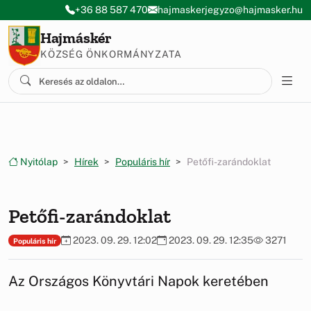
Ugrás a menüre
Ugrás a tartalomra
+36 88 587 470
hajmaskerjegyzo@hajmasker.hu
Hajmáskér
KÖZSÉG ÖNKORMÁNYZATA
Nyitólap
Hírek
Populáris hír
Petőfi-zarándoklat
Petőfi-zarándoklat
2023. 09. 29. 12:02
2023. 09. 29. 12:35
3271
Populáris hír
Az Országos Könyvtári Napok keretében