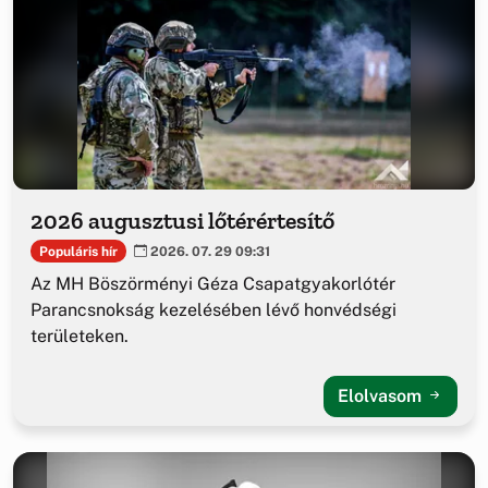
2026 augusztusi lőtérértesítő
Populáris hír
2026. 07. 29 09:31
Az MH Böszörményi Géza Csapatgyakorlótér
Parancsnokság kezelésében lévő honvédségi
területeken.
Elolvasom