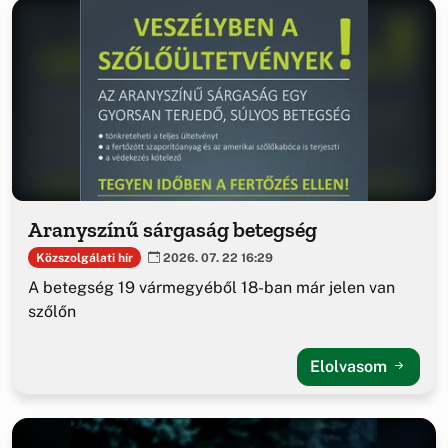
Aranyszínű sárgaság betegség
Közszolgálati hír
2026. 07. 22 16:29
A betegség 19 vármegyéből 18-ban már jelen van
szőlőn
Elolvasom