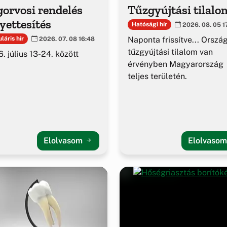
orvosi rendelés
Tűzgyújtási tilalo
yettesítés
Hatósági hír
2026. 08. 05 1
Naponta frissítve... Orszá
láris hír
2026. 07. 08 16:48
tűzgyújtási tilalom van
. július 13-24. között
érvényben Magyarország
teljes területén.
Elolvasom
Elolvaso