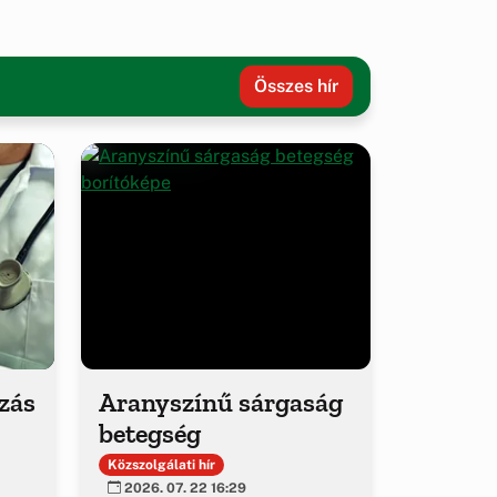
Összes hír
ozás
Aranyszínű sárgaság
betegség
Közszolgálati hír
2026. 07. 22 16:29