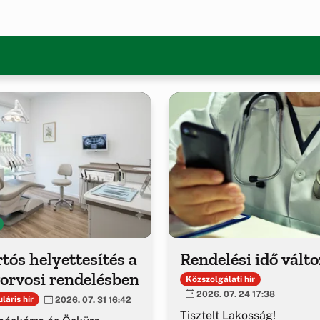
tós helyettesítés a
Rendelési idő vált
orvosi rendelésben
Közszolgálati hír
2026. 07. 24 17:38
láris hír
2026. 07. 31 16:42
Tisztelt Lakosság!