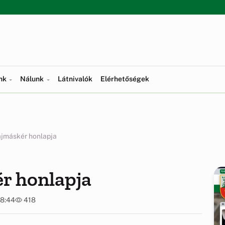
ünk
Nálunk
Látnivalók
Elérhetőségek
ajmáskér honlapja
r honlapja
08:44
418