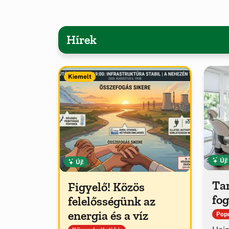
Hírek
Kiemelt
Új!
Új!
Tar
Figyelő! Közös
fog
felelősségünk az
energia és a víz
Popu