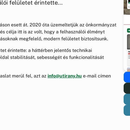
i felületet érintette...
áson esett át. 2020 óta üzemeltetjük az önkormányzat
s célja itt is az volt, hogy a felhasználói élményt
árásoknak megfelelő, modern felületet biztosítsunk.
et érintette: a háttérben jelentős technikai
dal stabilitását, sebességét és funkcionalitását
slat merül fel, azt az
info@utirany.hu
e-mail címen