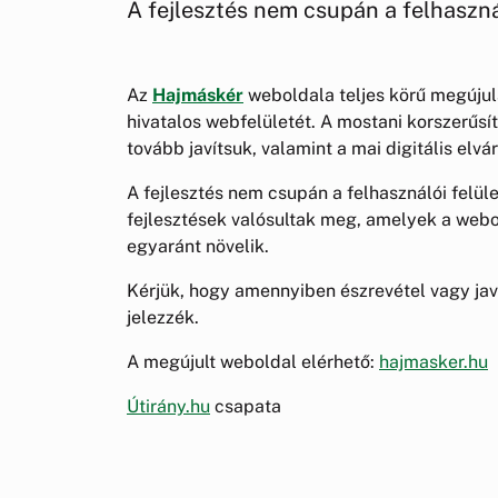
A fejlesztés nem csupán a felhasználó
Az
Hajmáskér
weboldala teljes körű megújul
hivatalos webfelületét. A mostani korszerűsíté
tovább javítsuk, valamint a mai digitális elv
A fejlesztés nem csupán a felhasználói felület
fejlesztések valósultak meg, amelyek a webol
egyaránt növelik.
Kérjük, hogy amennyiben észrevétel vagy java
jelezzék.
A megújult weboldal elérhető:
hajmasker.hu
Útirány.hu
csapata