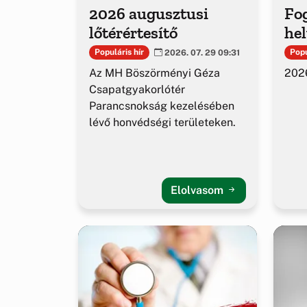
2026 augusztusi
Fog
lőtérértesítő
hel
Populáris hír
Popu
2026. 07. 29 09:31
Az MH Böszörményi Géza
2026
Csapatgyakorlótér
Parancsnokság kezelésében
lévő honvédségi területeken.
Elolvasom