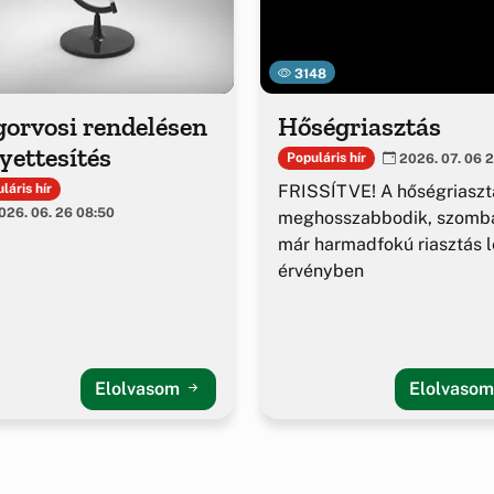
3148
gorvosi rendelésen
Hőségriasztás
yettesítés
Populáris hír
2026. 07. 06 2
FRISSÍTVE! A hőségriaszt
láris hír
26. 06. 26 08:50
meghosszabbodik, szomba
már harmadfokú riasztás l
érvényben
Elolvasom
Elolvaso