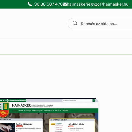
+36 88 587 470
hajmaskerjegyzo@hajmasker.hu