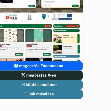
megosztás Facebookon
megosztás X-en
küldés emailben
link másolása