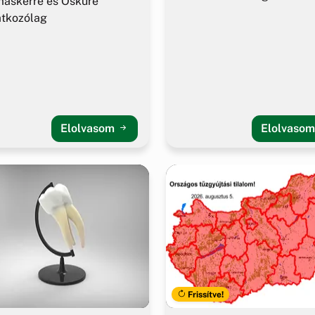
áskérre és Ösküre
atkozólag
Elolvasom
Elolvaso
Frissítve!