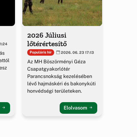
2026 Júliusi
lőtérértesítő
1:24
ás
Populáris hír
2026. 06. 23 17:13
ttól
Az MH Böszörményi Géza
esz
Csapatgyakorlótér
Parancsnokság kezelésében
lévő hajmáskéri és bakonykúti
honvédségi területeken.
m
Elolvasom