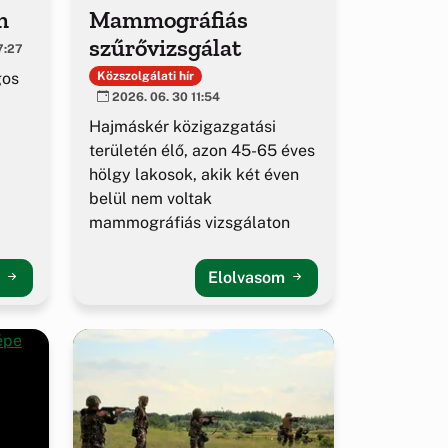
m
Mammográfiás
szűrővizsgálat
7:27
gos
Közszolgálati hír
2026. 06. 30 11:54
Hajmáskér közigazgatási
területén élő, azon 45-65 éves
hölgy lakosok, akik két éven
belül nem voltak
mammográfiás vizsgálaton
m
Elolvasom