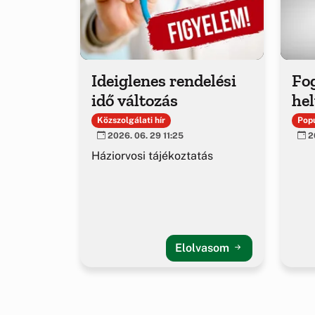
Ideiglenes rendelési
Fo
idő változás
hel
Közszolgálati hír
Popu
2026. 06. 29 11:25
20
Háziorvosi tájékoztatás
Elolvasom