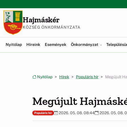
Ugrás a menüre
Ugrás a tartalomra
Hajmáskér
KÖZSÉG ÖNKORMÁNYZATA
Nyitólap
Híreink
Események
Önkormányzat
Település
Nyitólap
Hírek
Populáris hír
Megújult H
Megújult Hajmáské
2026. 05. 08. 08:44
2026. 05. 08. 
Populáris hír