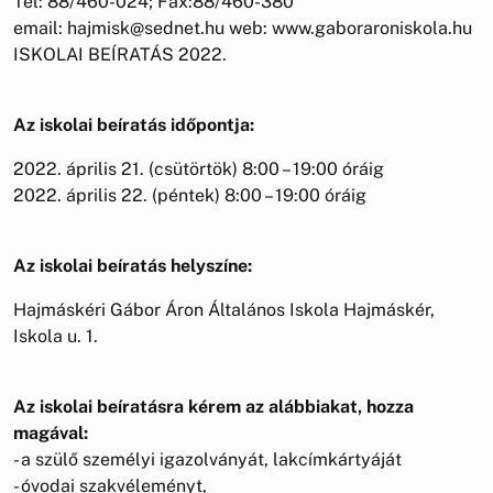
Tel: 88/460-024; Fax:88/460-380
email: hajmisk@sednet.hu web: www.gaboraroniskola.hu
ISKOLAI BEÍRATÁS 2022.
Az iskolai beíratás időpontja:
2022. április 21. (csütörtök) 8:00 – 19:00 óráig
2022. április 22. (péntek) 8:00 – 19:00 óráig
Az iskolai beíratás helyszíne:
Hajmáskéri Gábor Áron Általános Iskola Hajmáskér,
Iskola u. 1.
Az iskolai beíratásra kérem az alábbiakat, hozza
magával:
- a szülő személyi igazolványát, lakcímkártyáját
- óvodai szakvéleményt,