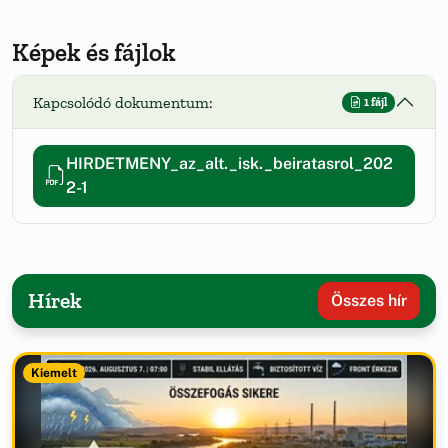
Képek és fájlok
Kapcsolódó dokumentum:
1 fájl
HIRDETMENY_az_alt._isk._beiratasrol_202
2-1
Hírek
Összes hír
Kiemelt