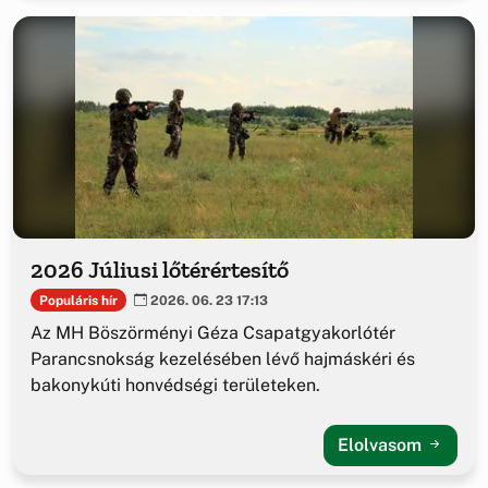
2026 Júliusi lőtérértesítő
Populáris hír
2026. 06. 23 17:13
Az MH Böszörményi Géza Csapatgyakorlótér
Parancsnokság kezelésében lévő hajmáskéri és
bakonykúti honvédségi területeken.
Elolvasom