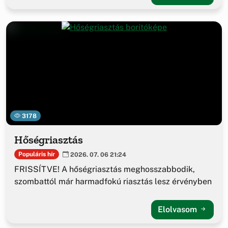
3178
Hőségriasztás
Populáris hír
2026. 07. 06 21:24
FRISSÍTVE! A hőségriasztás meghosszabbodik,
szombattól már harmadfokú riasztás lesz érvényben
Elolvasom