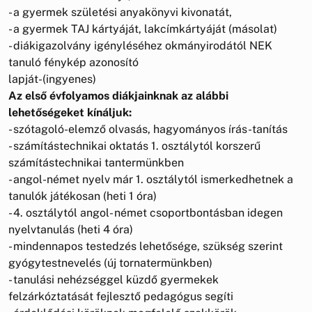
- a gyermek születési anyakönyvi kivonatát,
- a gyermek TAJ kártyáját, lakcímkártyáját (másolat)
- diákigazolvány igényléséhez okmányirodától NEK
tanuló fénykép azonosító
lapját-(ingyenes)
Az első évfolyamos diákjainknak az alábbi
lehetőségeket kínáljuk:
- szótagoló-elemző olvasás, hagyományos írás-tanítás
- számítástechnikai oktatás 1. osztálytól korszerű
számítástechnikai tantermünkben
- angol-német nyelv már 1. osztálytól ismerkedhetnek a
tanulók játékosan (heti 1 óra)
- 4. osztálytól angol- német csoportbontásban idegen
nyelvtanulás (heti 4 óra)
- mindennapos testedzés lehetősége, szükség szerint
gyógytestnevelés (új tornatermünkben)
- tanulási nehézséggel küzdő gyermekek
felzárkóztatását fejlesztő pedagógus segíti