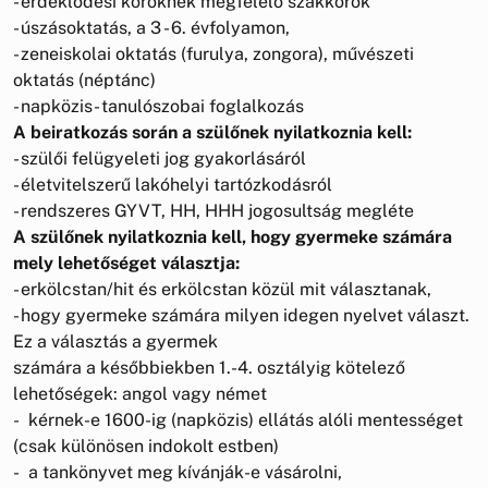
- érdeklődési köröknek megfelelő szakkörök
- úszásoktatás, a 3 - 6. évfolyamon,
- zeneiskolai oktatás (furulya, zongora), művészeti
oktatás (néptánc)
- napközis- tanulószobai foglalkozás
A beiratkozás során a szülőnek nyilatkoznia kell:
- szülői felügyeleti jog gyakorlásáról
- életvitelszerű lakóhelyi tartózkodásról
- rendszeres GYVT, HH, HHH jogosultság megléte
A szülőnek nyilatkoznia kell, hogy gyermeke számára
mely lehetőséget választja:
- erkölcstan/hit és erkölcstan közül mit választanak,
- hogy gyermeke számára milyen idegen nyelvet választ.
Ez a választás a gyermek
számára a későbbiekben 1.-4. osztályig kötelező
lehetőségek: angol vagy német
- kérnek-e 1600-ig (napközis) ellátás alóli mentességet
(csak különösen indokolt estben)
- a tankönyvet meg kívánják-e vásárolni,