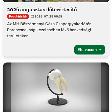
2026 augusztusi lőtérértesítő
Populáris hír
2026. 07. 29 09:31
Az MH Böszörményi Géza Csapatgyakorlótér
Parancsnokság kezelésében lévő honvédségi
területeken.
Elolvasom