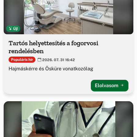
Új!
Tartós helyettesítés a fogorvosi
rendelésben
Populáris hír
2026. 07. 31 16:42
Hajmáskérre és Ösküre vonatkozólag
Elolvasom