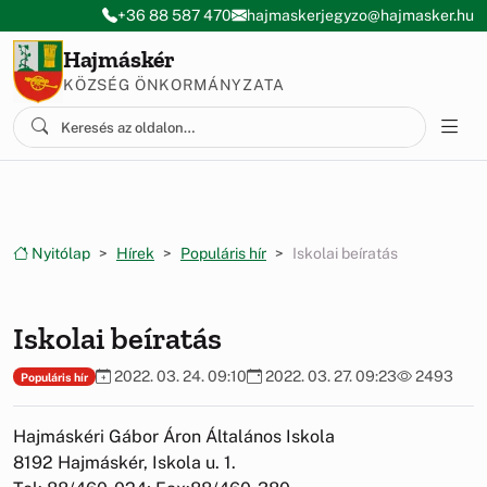
Ugrás a menüre
Ugrás a tartalomra
+36 88 587 470
hajmaskerjegyzo@hajmasker.hu
Hajmáskér
KÖZSÉG ÖNKORMÁNYZATA
Nyitólap
Hírek
Populáris hír
Iskolai beíratás
Iskolai beíratás
2022. 03. 24. 09:10
2022. 03. 27. 09:23
2493
Populáris hír
Hajmáskéri Gábor Áron Általános Iskola
8192 Hajmáskér, Iskola u. 1.