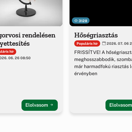
3128
gorvosi rendelésen
Hőségriasztás
yettesítés
Populáris hír
2026. 07. 06 2
FRISSÍTVE! A hőségriaszt
láris hír
26. 06. 26 08:50
meghosszabbodik, szomba
már harmadfokú riasztás l
érvényben
Elolvasom
Elolvaso