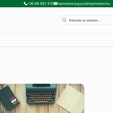
+36 88 587 470
hajmaskerjegyzo@hajmasker.hu