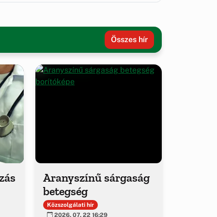
Összes hír
ozás
Aranyszínű sárgaság
betegség
Közszolgálati hír
2026. 07. 22 16:29