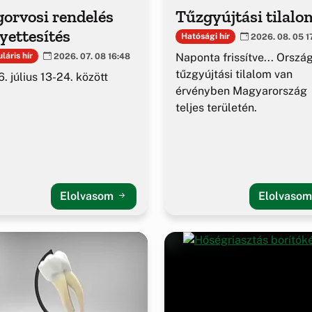
orvosi rendelés
Tűzgyújtási tilalo
yettesítés
Hatósági hír
2026. 08. 05 1
Naponta frissítve... Orszá
láris hír
2026. 07. 08 16:48
tűzgyújtási tilalom van
. július 13-24. között
érvényben Magyarország
teljes területén.
Elolvasom
Elolvaso