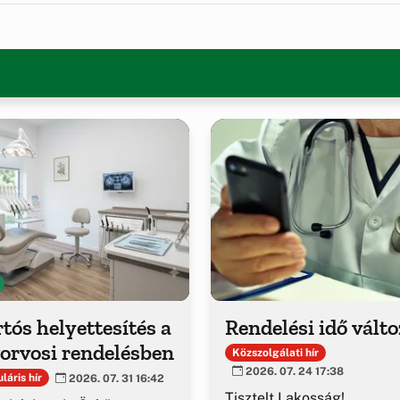
tós helyettesítés a
Rendelési idő vált
orvosi rendelésben
Közszolgálati hír
2026. 07. 24 17:38
láris hír
2026. 07. 31 16:42
Tisztelt Lakosság!