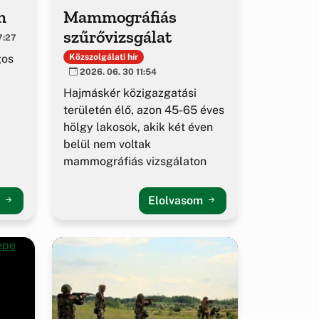
m
Mammográfiás
szűrővizsgálat
7:27
gos
Közszolgálati hír
2026. 06. 30 11:54
Hajmáskér közigazgatási
területén élő, azon 45-65 éves
hölgy lakosok, akik két éven
belül nem voltak
mammográfiás vizsgálaton
m
Elolvasom