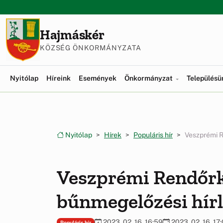
Ugrás a menüre
Ugrás a tartalomra
Hajmáskér
KÖZSÉG ÖNKORMÁNYZATA
Nyitólap
Híreink
Események
Önkormányzat
Település
Nyitólap
Hírek
Populáris hír
Veszprémi R
Veszprémi Rendőr
bűnmegelőzési hírl
2023. 02. 16. 16:59
2023. 02. 16. 17
Populáris hír