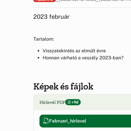
2023 február
Tartalom:
Visszatekintés az elmúlt évre
Honnan várható a veszély 2023-ban?
Képek és fájlok
Hírlevél PDF
1 fájl
Februari_hirlevel