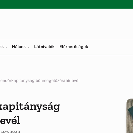
ünk
Nálunk
Látnivalók
Elérhetőségek
endőrkapitányság bűnmegelőzési hírlevél
kapitányság
evél
:04
3843