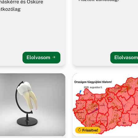
áskérre és Ösküre
atkozólag
Elolvasom
Elolvaso
Frissítve!