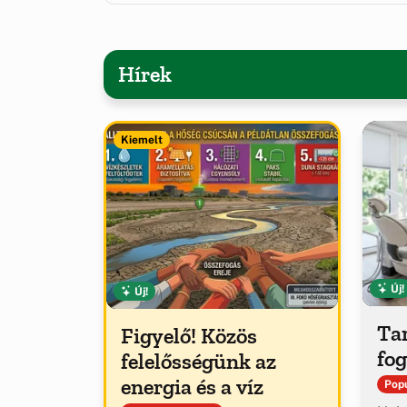
Hírek
Kiemelt
Új!
Új!
Tar
Figyelő! Közös
fog
felelősségünk az
energia és a víz
Popu