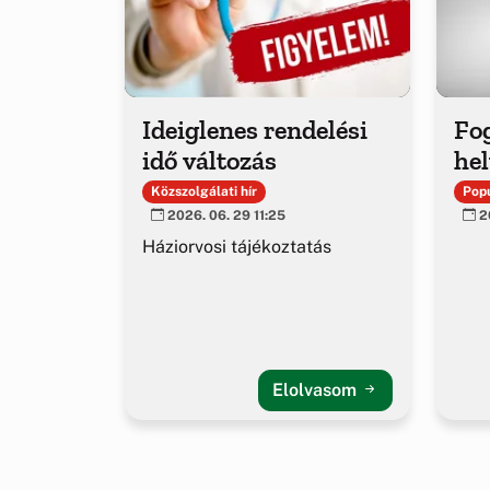
Ideiglenes rendelési
Fo
idő változás
hel
Közszolgálati hír
Popu
2026. 06. 29 11:25
20
Háziorvosi tájékoztatás
Elolvasom