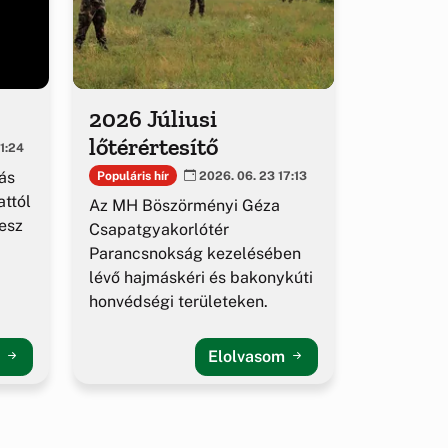
2026 Júliusi
lőtérértesítő
1:24
ás
Populáris hír
2026. 06. 23 17:13
ttól
Az MH Böszörményi Géza
esz
Csapatgyakorlótér
Parancsnokság kezelésében
lévő hajmáskéri és bakonykúti
honvédségi területeken.
m
Elolvasom