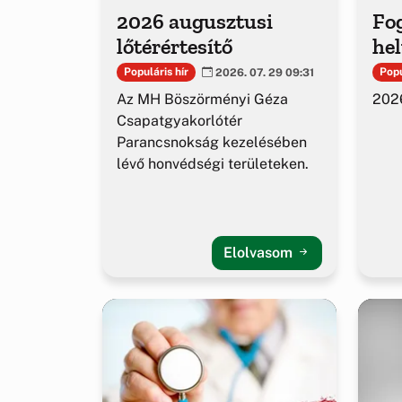
2026 augusztusi
Fog
lőtérértesítő
hel
Populáris hír
Popu
2026. 07. 29 09:31
Az MH Böszörményi Géza
2026
Csapatgyakorlótér
Parancsnokság kezelésében
lévő honvédségi területeken.
Elolvasom