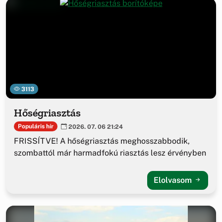
3113
Hőségriasztás
Populáris hír
2026. 07. 06 21:24
FRISSÍTVE! A hőségriasztás meghosszabbodik,
szombattól már harmadfokú riasztás lesz érvényben
Elolvasom