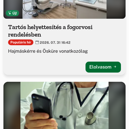
Új!
Tartós helyettesítés a fogorvosi
rendelésben
Populáris hír
2026. 07. 31 16:42
Hajmáskérre és Ösküre vonatkozólag
Elolvasom