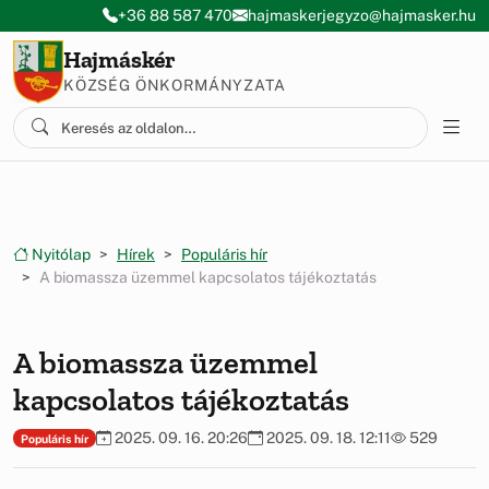
Ugrás a menüre
Ugrás a tartalomra
+36 88 587 470
hajmaskerjegyzo@hajmasker.hu
Hajmáskér
KÖZSÉG ÖNKORMÁNYZATA
Nyitólap
Hírek
Populáris hír
A biomassza üzemmel kapcsolatos tájékoztatás
A biomassza üzemmel
kapcsolatos tájékoztatás
2025. 09. 16. 20:26
2025. 09. 18. 12:11
529
Populáris hír