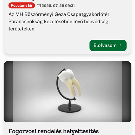
Populáris hír
2026. 07. 29 09:31
Az MH Böszörményi Géza Csapatgyakorlótér
Parancsnokság kezelésében lévő honvédségi
területeken.
Elolvasom
Fogorvosi rendelés helyettesítés