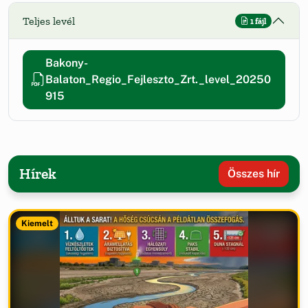
Teljes levél
1 fájl
Bakony-
Balaton_Regio_Fejleszto_Zrt._level_20250
915
Hírek
Összes hír
Kiemelt