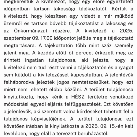
megkerestük a kivitelezőt, hogy egy előre egyeztetett
időpontban tartson lakossági tájékoztatót. Kértük a
kivitelezőt, hogy készítsen egy videót a már működő
üzemről és tartson bővebb tájékoztatást a lakosság és
az Önkormányzat részére. A kivitelező a 2025.
szeptember 09. 17.00 időpontot jelölte meg a tájékoztató
megtartására. A tájékoztatón több mint száz személy
jelent meg. A kezdés előtt öt perccel érkezett meg az
érintett ingatlan tulajdonosa, aki jelezte, hogy a
kivitelező nem tud részt venni a tájékoztatón és anyagot
sem küldött a kivitelezéssel kapcsolatban. A jelenlévők
felháborodva jelezték jogos nemtetszésüket, hogy ezt
miért nem lehetett előbb közölni. A terület tulajdonosa
kinyilatkozta, hogy kérik a HÉSZ területre vonatkozó
módosítási egyedi eljárás felfüggesztését. Ezt követően
a jelenlévők, aki szeretett volna kérdéseket tehetett fel a
tulajdonos képviselőjének. A terület tulajdonosa ezt
követően írásban is kinyilatkozta a 2025. 09. 15.-én kelt
levelében, hogy eláll a tervezett beruházástól.