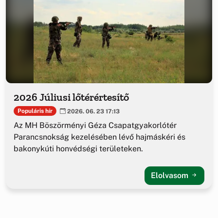
2026 Júliusi lőtérértesítő
Populáris hír
2026. 06. 23 17:13
Az MH Böszörményi Géza Csapatgyakorlótér
Parancsnokság kezelésében lévő hajmáskéri és
bakonykúti honvédségi területeken.
Elolvasom