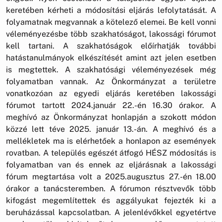
keretében kérheti a módosítási eljárás lefolytatását. A
folyamatnak megvannak a kötelező elemei. Be kell vonni
véleményezésbe több szakhatóságot, lakossági fórumot
kell tartani. A szakhatóságok előírhatják további
hatástanulmányok elkészítését amint azt jelen esetben
is megtettek. A szakhatósági véleményezések még
folyamatban vannak. Az Önkormányzat a területre
vonatkozóan az egyedi eljárás keretében lakossági
fórumot tartott 2024.január 22.-én 16.30 órakor. A
meghívó az Önkormányzat honlapján a szokott módon
közzé lett téve 2025. január 13.-án. A meghívó és a
mellékletek ma is elérhetőek a honlapon az események
rovatban. A település egészét átfogó HÉSZ módosítás is
folyamatban van és ennek az eljárásnak a lakossági
fórum megtartása volt a 2025.augusztus 27.-én 18.00
órakor a tanácsteremben. A fórumon résztvevők több
kifogást megemlítettek és aggályukat fejezték ki a
beruházással kapcsolatban. A jelenlévőkkel egyetértve