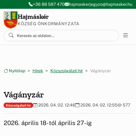
Ugrás a menüre
Ugrás a tartalomra
+36 88 587 470
hajmaskerjegyzo@hajmasker.hu
Hajmáskér
KÖZSÉG ÖNKORMÁNYZATA
Nyitólap
Hírek
Közszolgálati hír
Vágányzár
Vágányzár
2026. 04. 02. 12:46
2026. 04. 02. 12:55
577
Közszolgálati hír
2026. április 18-tól április 27-ig