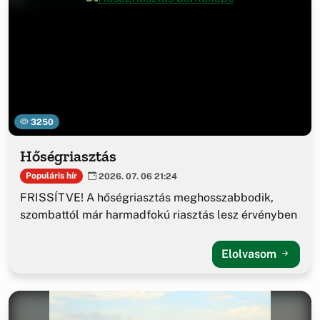
3250
Hőségriasztás
Populáris hír
2026. 07. 06 21:24
FRISSÍTVE! A hőségriasztás meghosszabbodik,
szombattól már harmadfokú riasztás lesz érvényben
Elolvasom