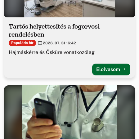
Tartós helyettesítés a fogorvosi
rendelésben
Populáris hír
2026. 07. 31 16:42
Hajmáskérre és Ösküre vonatkozólag
Elolvasom