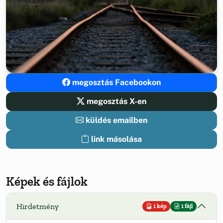
megosztás Facebookon
megosztás X-en
küldés emailben
link másolása
Képek és fájlok
Hirdetmény
1 kép
1 fájl