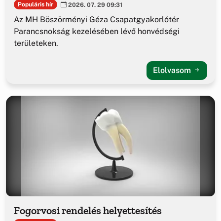
Populáris hír
2026. 07. 29 09:31
Az MH Böszörményi Géza Csapatgyakorlótér
Parancsnokság kezelésében lévő honvédségi
területeken.
Elolvasom
Fogorvosi rendelés helyettesítés