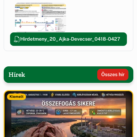
Hirdetmeny_20_Ajka-Devecser_0418-0427
Hírek
Összes hír
Kiemelt