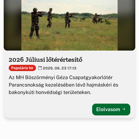
2026 Júliusi lőtérértesítő
Populáris hír
2026. 06. 23 17:13
Az MH Böszörményi Géza Csapatgyakorlótér
Parancsnokság kezelésében lévő hajmáskéri és
bakonykúti honvédségi területeken.
Elolvasom