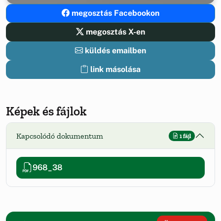
megosztás Facebookon
megosztás X-en
küldés emailben
link másolása
Képek és fájlok
Kapcsolódó dokumentum
1 fájl
968_38