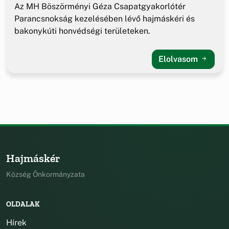
Az MH Böszörményi Géza Csapatgyakorlótér
Parancsnokság kezelésében lévő hajmáskéri és
bakonykúti honvédségi területeken.
Elolvasom
Hajmáskér
Község Önkormányzata
OLDALAK
Hírek