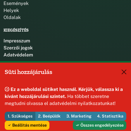
Események
Helyek
Oldalak
KIEGÉSZÍTÉS
Impresszum
Szerzői jogok
Adatvédelem
KAPCSOLAT
Süti hozzájárulás
+36 88 587 470
hajmaskerjegyzo@hajmasker.hu
Ez a weboldal sütiket használ. Kérjük, válassza ki a
8192 Hajmáskér, Kossuth Lajos u. 31.
kívánt hozzájárulási szintet.
Ha többet szeretne
megtudni olvassa el adatvédelmi nyilatkozatunkat!
1. Szükséges
2. Beépülők
3. Marketing
4. Statisztika
© 2026 Hajmáskér Község Önkormányzata — Minden jog
fenntartva
Beállítás mentése
Összes engedélyezése
Fejleszti és üzemelteti az Útirány