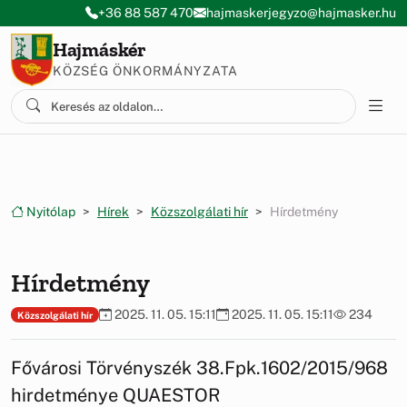
Ugrás a menüre
Ugrás a tartalomra
+36 88 587 470
hajmaskerjegyzo@hajmasker.hu
Hajmáskér
KÖZSÉG ÖNKORMÁNYZATA
Nyitólap
Hírek
Közszolgálati hír
Hírdetmény
Hírdetmény
2025. 11. 05. 15:11
2025. 11. 05. 15:11
234
Közszolgálati hír
Fővárosi Törvényszék 38.Fpk.1602/2015/968
hirdetménye QUAESTOR