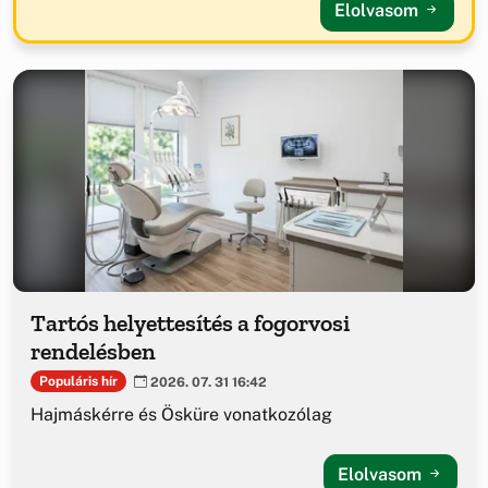
Elolvasom
Tartós helyettesítés a fogorvosi
rendelésben
Populáris hír
2026. 07. 31 16:42
Hajmáskérre és Ösküre vonatkozólag
Elolvasom