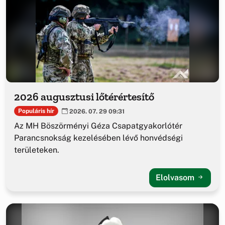
2026 augusztusi lőtérértesítő
Populáris hír
2026. 07. 29 09:31
Az MH Böszörményi Géza Csapatgyakorlótér
Parancsnokság kezelésében lévő honvédségi
területeken.
Elolvasom