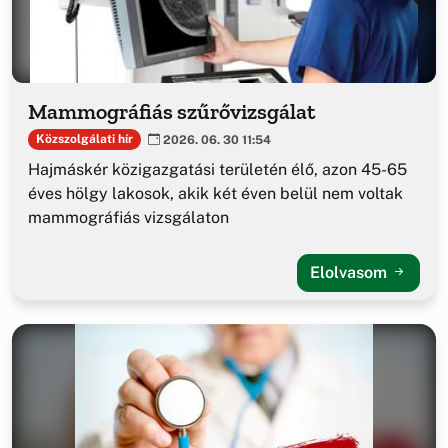
Mammográfiás szűrővizsgálat
Közszolgálati hír
2026. 06. 30 11:54
Hajmáskér közigazgatási területén élő, azon 45-65
éves hölgy lakosok, akik két éven belül nem voltak
mammográfiás vizsgálaton
Elolvasom