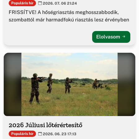
Populáris hír
2026. 07. 06 21:24
FRISSÍTVE! A hőségriasztás meghosszabbodik,
szombattól már harmadfokú riasztás lesz érvényben
Elolvasom
2026 Júliusi lőtérértesítő
Populáris hír
2026. 06. 23 17:13