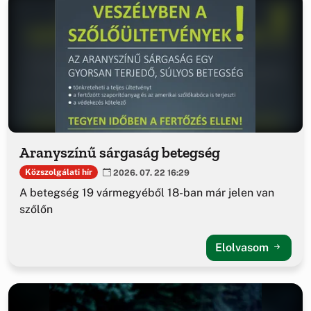
Aranyszínű sárgaság betegség
Közszolgálati hír
2026. 07. 22 16:29
A betegség 19 vármegyéből 18-ban már jelen van
szőlőn
Elolvasom