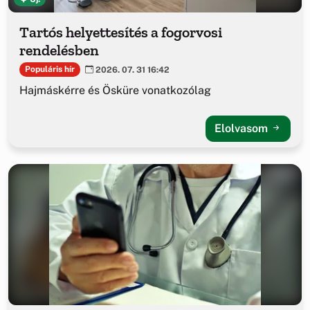
Tartós helyettesítés a fogorvosi
rendelésben
Populáris hír
2026. 07. 31 16:42
Hajmáskérre és Ösküre vonatkozólag
Elolvasom