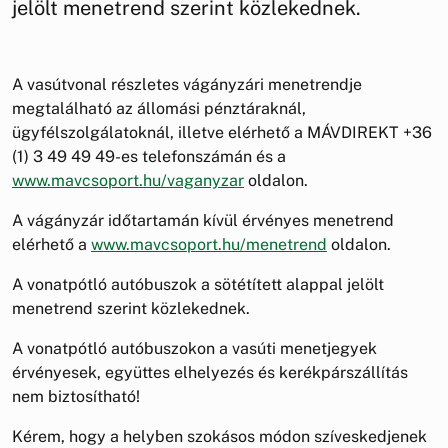
jelölt menetrend szerint közlekednek.
A vasútvonal részletes vágányzári menetrendje
megtalálható az állomási pénztáraknál,
ügyfélszolgálatoknál, illetve elérhető a MÁVDIREKT +36
(1) 3 49 49 49-es telefonszámán és a
www.mavcsoport.hu/vaganyzar
oldalon.
A vágányzár időtartamán kívül érvényes menetrend
elérhető a
www.mavcsoport.hu/menetrend
oldalon.
A vonatpótló autóbuszok a sötétített alappal jelölt
menetrend szerint közlekednek.
A vonatpótló autóbuszokon a vasúti menetjegyek
érvényesek, együttes elhelyezés és kerékpárszállítás
nem biztosítható!
Kérem, hogy a helyben szokásos módon szíveskedjenek