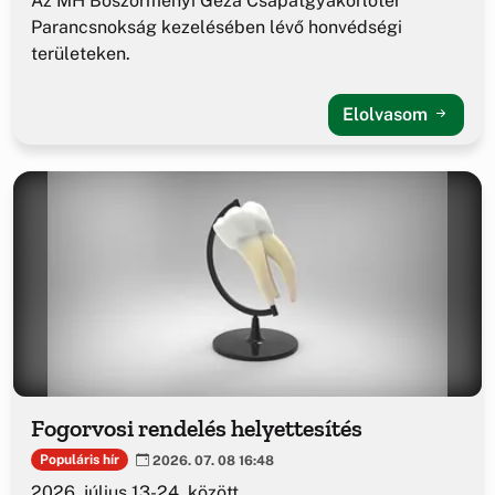
Az MH Böszörményi Géza Csapatgyakorlótér
Parancsnokság kezelésében lévő honvédségi
területeken.
Elolvasom
Fogorvosi rendelés helyettesítés
Populáris hír
2026. 07. 08 16:48
2026. július 13-24. között