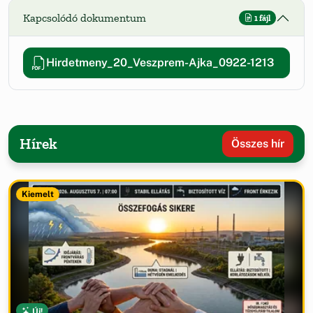
Kapcsolódó dokumentum
1 fájl
Hirdetmeny_20_Veszprem-Ajka_0922-1213
Hírek
Összes hír
Kiemelt
Új!