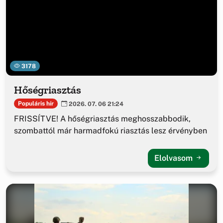
3178
Hőségriasztás
Populáris hír
2026. 07. 06 21:24
FRISSÍTVE! A hőségriasztás meghosszabbodik,
szombattól már harmadfokú riasztás lesz érvényben
Elolvasom