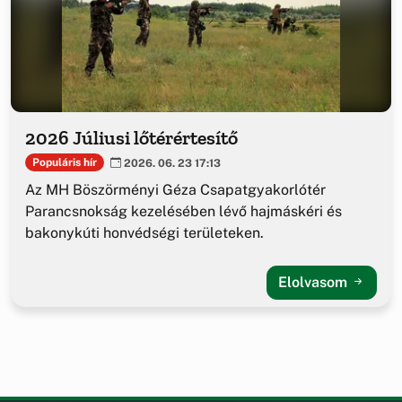
2026 Júliusi lőtérértesítő
Populáris hír
2026. 06. 23 17:13
Az MH Böszörményi Géza Csapatgyakorlótér
Parancsnokság kezelésében lévő hajmáskéri és
bakonykúti honvédségi területeken.
Elolvasom