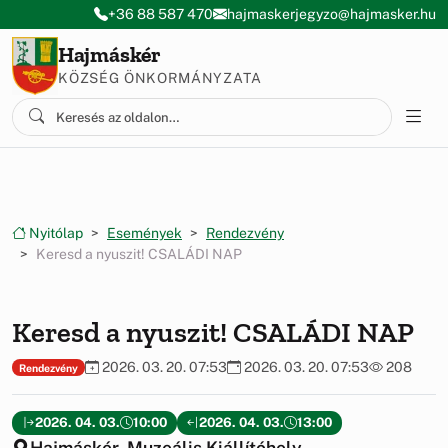
Ugrás a menüre
Ugrás a tartalomra
+36 88 587 470
hajmaskerjegyzo@hajmasker.hu
Hajmáskér
KÖZSÉG ÖNKORMÁNYZATA
Nyitólap
Események
Rendezvény
Keresd a nyuszit! CSALÁDI NAP
Keresd a nyuszit! CSALÁDI NAP
2026. 03. 20. 07:53
2026. 03. 20. 07:53
208
Rendezvény
2026. 04. 03.
10:00
2026. 04. 03.
13:00
Hajmáskér, Muzeális Kiállítóhely