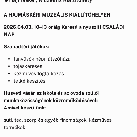
A HAJMÁSKÉRI MUZEÁLIS KIÁLLÍTÓHELYEN
2026.04.03. 10–13 óráig
Keresd a nyuszit!
CSALÁDI
NAP
Szabadtéri játékok:
fanyűvők népi játszóháza
tojáskeresés
kézműves foglalkozás
tetkó készítés
Húsvéti vásár az iskola és az óvoda szülői
munkaközösségének közreműködésével:
Amivel készülünk:
süti, tea, szörp és egyéb finomságok, kézműves
termékek