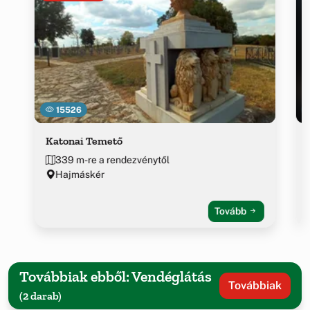
15526
Katonai Temető
339 m-re a rendezvénytől
Hajmáskér
Tovább
Továbbiak ebből: Vendéglátás
Továbbiak
(2 darab)