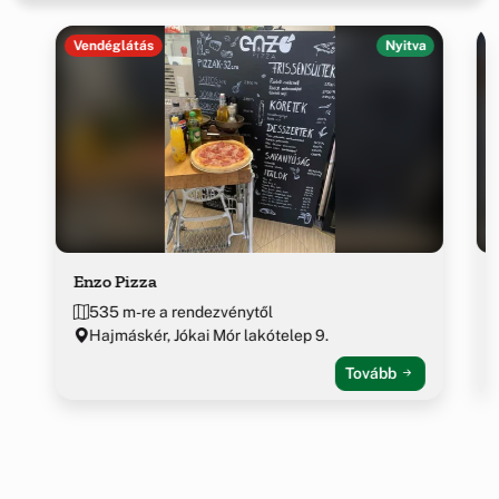
Vendéglátás
Nyitva
Enzo Pizza
535 m-re a rendezvénytől
Hajmáskér, Jókai Mór lakótelep 9.
Tovább