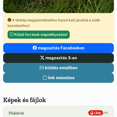
A térkép megjelenítéséhez hozzá kell járulnia a sütik
kezeléséhez!
Külső források engedélyezése!
megosztás Facebookon
megosztás X-en
küldés emailben
link másolása
Képek és fájlok
Plakátok
1 kép