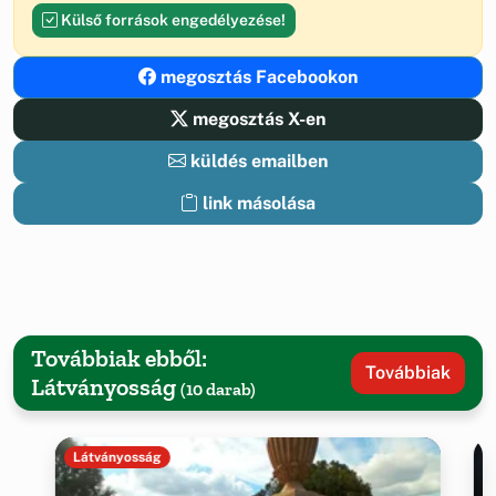
Külső források engedélyezése!
megosztás Facebookon
megosztás X-en
küldés emailben
link másolása
Továbbiak ebből:
Továbbiak
Látványosság
(10 darab)
Látványosság