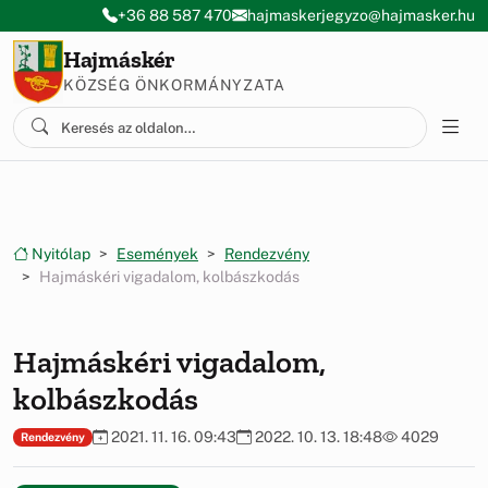
Ugrás a menüre
Ugrás a tartalomra
+36 88 587 470
hajmaskerjegyzo@hajmasker.hu
Hajmáskér
KÖZSÉG ÖNKORMÁNYZATA
Nyitólap
Események
Rendezvény
Hajmáskéri vigadalom, kolbászkodás
Hajmáskéri vigadalom,
kolbászkodás
2021. 11. 16. 09:43
2022. 10. 13. 18:48
4029
Rendezvény