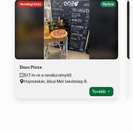
Vendéglátás
Nyitva
Enzo Pizza
517 m-re a rendezvénytől
Hajmáskér, Jókai Mór lakótelep 9.
Tovább