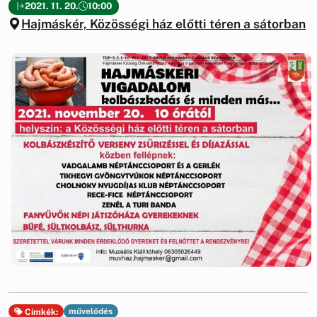
2021. 11. 20.
10:00
Hajmáskér, Közösségi ház előtti téren a sátorban
művelődés
Címkék: