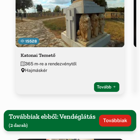
15528
Katonai Temető
365 m-re a rendezvénytől
Hajmáskér
Tovább
Továbbiak ebből: Vendéglátás
Továbbiak
(2 darab)