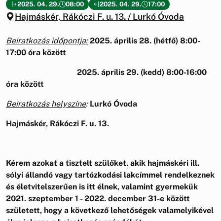
2025. 04. 29.
08:00
2025. 04. 29.
17:00
Hajmáskér, Rákóczi F. u. 13. / Lurkó Óvoda
Beiratkozás időpontja:
2025. április 28. (hétfő) 8:00-
17:00 óra között
2025. április 29. (kedd) 8:00-16:00
óra között
Beiratkozás helyszíne
:
Lurkó Óvoda
Hajmáskér, Rákóczi F. u. 13.
Kérem azokat a tisztelt szülőket, akik hajmáskéri ill.
sólyi állandó vagy tartózkodási lakcímmel rendelkeznek
és életvitelszerűen is itt élnek, valamint gyermekük
2021. szeptember 1 - 2022. december 31-e között
született, hogy a következő lehetőségek valamelyikével