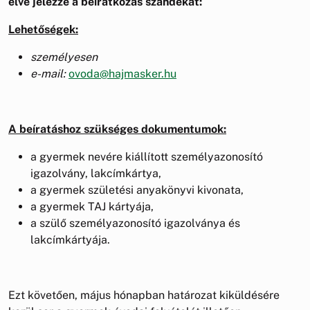
élve jelezze a beiratkozás szándékát:
Lehetőségek:
személyesen
e-mail:
ovoda@hajmasker.hu
A beíratáshoz szükséges dokumentumok:
a gyermek nevére kiállított személyazonosító
igazolvány, lakcímkártya,
a gyermek születési anyakönyvi kivonata,
a gyermek TAJ kártyája,
a szülő személyazonosító igazolványa és
lakcímkártyája.
Ezt követően, május hónapban határozat kiküldésére