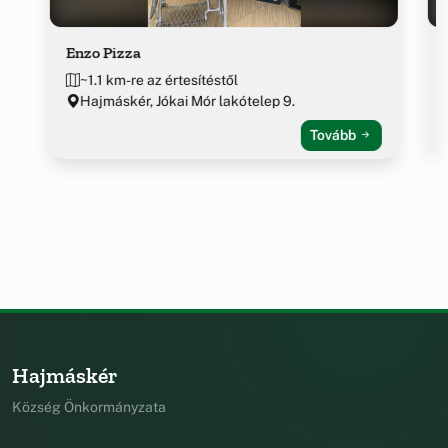
Enzo Pizza
~1.1 km-re az értesítéstől
Hajmáskér, Jókai Mór lakótelep 9.
Tovább
Hajmáskér
Község Önkormányzata