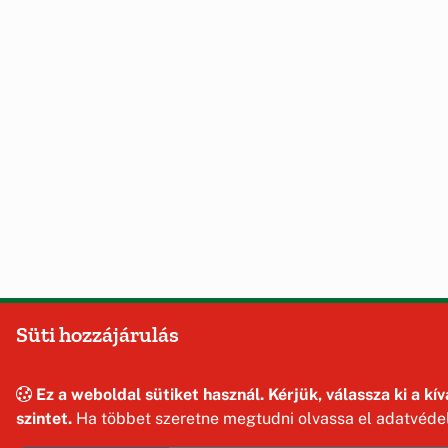
Süti hozzájárulás
Ez a weboldal sütiket használ. Kérjük, válassza ki a kí
szintet.
Ha többet szeretne megtudni olvassa el adatvédel