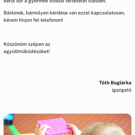
kerül sor a gyermek óvodai felvételét illetően.
Bárkinek, bármilyen kérdése van ezzel kapcsolatosan,
kérem hívjon fel telefonon!
Köszönöm szépen az
együttműködé
Tóth Boglárka
igazgató