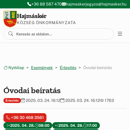
Ugrás a menüre
Ugrás a tartalomra
+36 88 587 470
hajmaskerjegyzo@hajmasker.hu
Hajmáskér
KÖZSÉG ÖNKORMÁNYZATA
Nyitólap
Események
Értesítés
Óvodai beíratás
Óvodai beíratás
2025. 03. 24. 16:12
2025. 03. 24. 16:12
1763
Értesítés
+36 30 468 3561
2025. 04. 28.
08:00
2025. 04. 28.
17:00