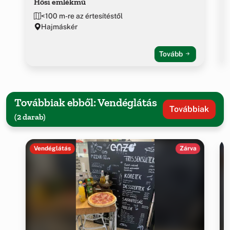
Hősi emlékmű
<100 m-re az értesítéstől
Hajmáskér
Tovább
Továbbiak ebből: Vendéglátás
Továbbiak
(2 darab)
Vendéglátás
Zárva