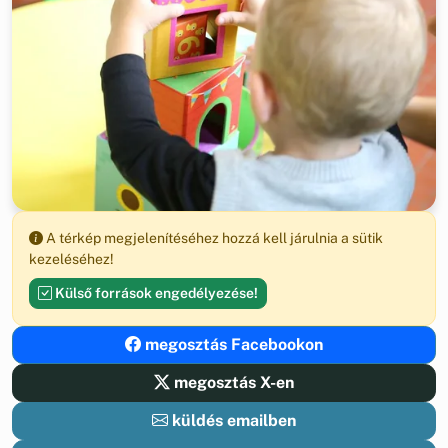
A térkép megjelenítéséhez hozzá kell járulnia a sütik
kezeléséhez!
Külső források engedélyezése!
megosztás Facebookon
megosztás X-en
küldés emailben