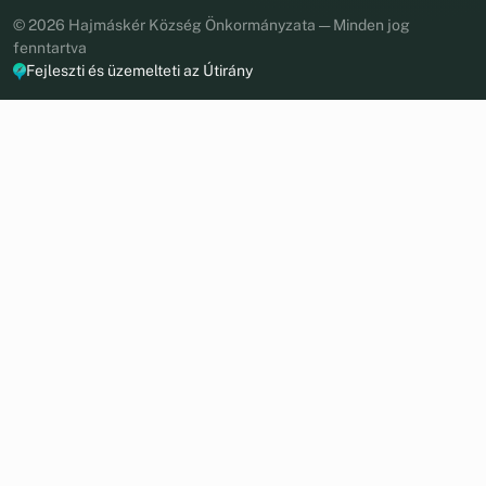
© 2026 Hajmáskér Község Önkormányzata — Minden jog
fenntartva
Fejleszti és üzemelteti az Útirány