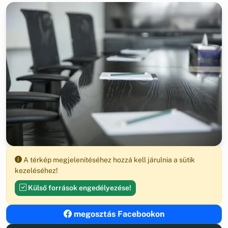
A térkép megjelenítéséhez hozzá kell járulnia a sütik
kezeléséhez!
Külső források engedélyezése!
megosztás Facebookon