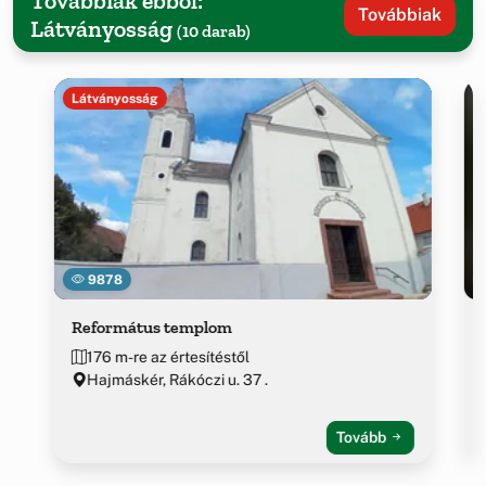
Továbbiak ebből:
Továbbiak
Látványosság
(10 darab)
Látványosság
9878
Református templom
176 m-re az értesítéstől
Hajmáskér, Rákóczi u. 37 .
Tovább