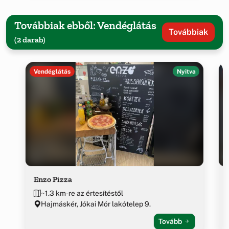
Továbbiak ebből: Vendéglátás
Továbbiak
(2 darab)
Vendéglátás
Nyitva
Enzo Pizza
~1.3 km-re az értesítéstől
Hajmáskér, Jókai Mór lakótelep 9.
Tovább