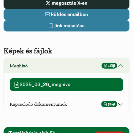
megosztás X-en
küldés emailben
link másolása
Képek és fájlok
Meghívó
1 fájl
2025_03_26_meghivo
Kapcsolódó dokumentumok
5 fájl