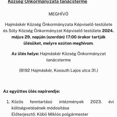
Község Önkormányzata tanácsterme
MEGHÍVÓ
Hajmáskér Község Önkormányzata Képviselő-testülete
és Sóly Község Önkormányzat Képviselő testülete
2024.
május 29. napján
(szerdán) 17:00 órakor tartják
ülésüket, melyre ezúton meghívom
.
Az ülés helye:
Hajmáskér Község Önkormányzat
tanácsterme
(8192 Hajmáskér, Kossuth Lajos utca 31.)
Az együttes ülés napirendje:
Közös fenntartású intézmények 2023. évi
költségvetésének módosítása
Előterjesztő: Köbli Miklós polgármester