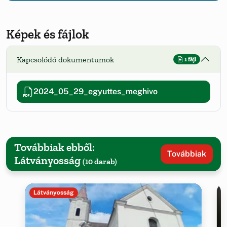
Képek és fájlok
Kapcsolódó dokumentumok
1 fájl
2024_05_29_egyuttes_meghivo
Továbbiak ebből:
Továbbiak
Látványosság
(10 darab)
Látványosság