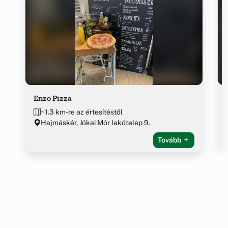
Enzo Pizza
~1.3 km-re az értesítéstől
Hajmáskér, Jókai Mór lakótelep 9.
Tovább