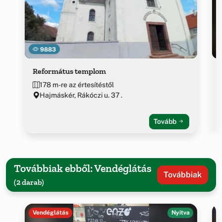
9883
Református templom
178 m-re az értesítéstől
Hajmáskér, Rákóczi u. 37 .
Tovább
Továbbiak ebből: Vendéglátás
Továbbiak
(2 darab)
Vendéglátás
Nyitva