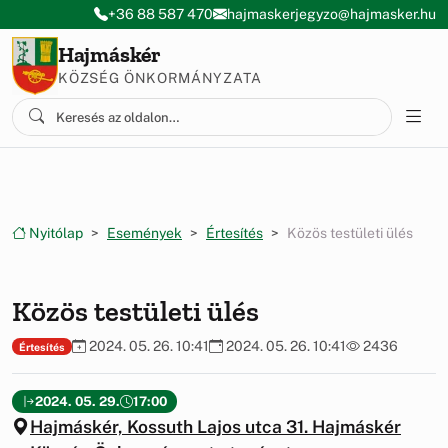
Ugrás a menüre
Ugrás a tartalomra
+36 88 587 470
hajmaskerjegyzo@hajmasker.hu
Hajmáskér
KÖZSÉG ÖNKORMÁNYZATA
Nyitólap
Események
Értesítés
Közös testületi ülés
Közös testületi ülés
2024. 05. 26. 10:41
2024. 05. 26. 10:41
2436
Értesítés
2024. 05. 29.
17:00
Hajmáskér, Kossuth Lajos utca 31. Hajmáskér