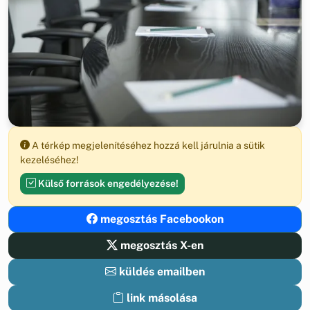
A térkép megjelenítéséhez hozzá kell járulnia a sütik
kezeléséhez!
Külső források engedélyezése!
megosztás Facebookon
megosztás X-en
küldés emailben
link másolása