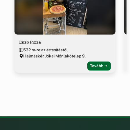
Enzo Pizza
532 m-re az értesítéstől
Hajmáskér, Jókai Mór lakótelep 9.
Tovább