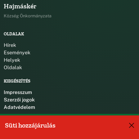
Hajmáskér
Község Önkormányzata
OLDALAK
Hírek
Események
Helyek
Oldalak
KIEGÉSZÍTÉS
Impresszum
Szerzői jogok
Adatvédelem
KAPCSOLAT
Süti hozzájárulás
+36 88 587 470