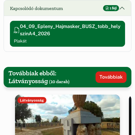
Kapcsolódó dokumentum
1 fájl
04_09_Epleny_Hajmasker_BUSZ_tobb_hely
szinA4_2026
Plakát
Továbbiak ebből:
Továbbiak
Látványosság
(10 darab)
Látványosság