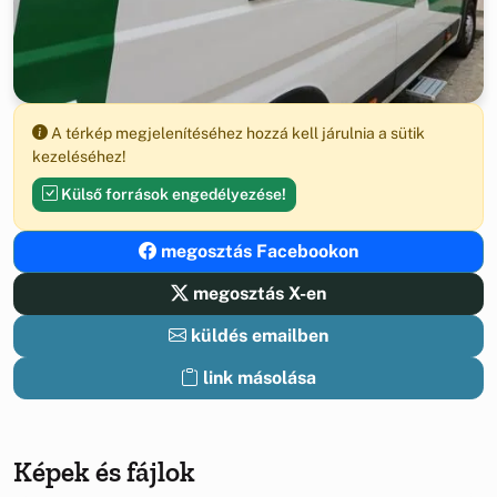
A térkép megjelenítéséhez hozzá kell járulnia a sütik
kezeléséhez!
Külső források engedélyezése!
megosztás Facebookon
megosztás X-en
küldés emailben
link másolása
Képek és fájlok