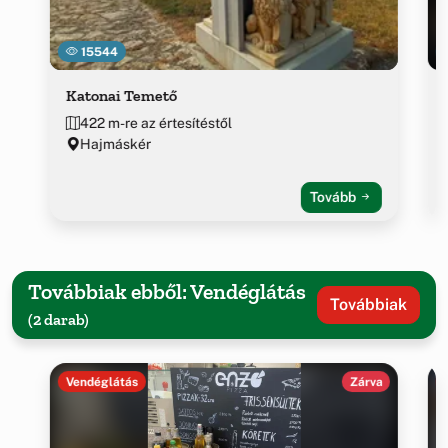
15544
Katonai Temető
422 m-re az értesítéstől
Hajmáskér
Tovább
Továbbiak ebből: Vendéglátás
Továbbiak
(2 darab)
Vendéglátás
Zárva