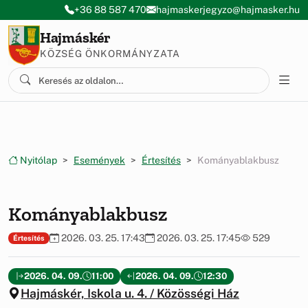
Ugrás a menüre
Ugrás a tartalomra
+36 88 587 470
hajmaskerjegyzo@hajmasker.hu
Hajmáskér
KÖZSÉG ÖNKORMÁNYZATA
Nyitólap
Események
Értesítés
Kományablakbusz
Kományablakbusz
2026. 03. 25. 17:43
2026. 03. 25. 17:45
529
Értesítés
2026. 04. 09.
11:00
2026. 04. 09.
12:30
Hajmáskér, Iskola u. 4. / Közösségi Ház