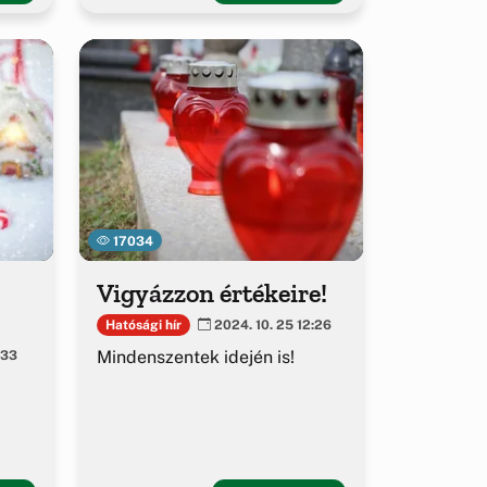
17034
Vigyázzon értékeire!
Hatósági hír
2024. 10. 25 12:26
Mindenszentek idején is!
:33