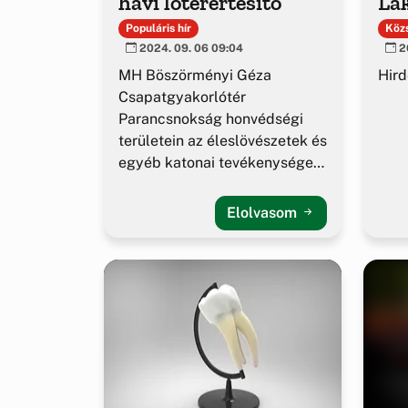
havi lőtérértesítő
La
Populáris hír
Közs
2024. 09. 06 09:04
20
MH Böszörményi Géza
Hir
Csapatgyakorlótér
Parancsnokság honvédségi
területein az éleslövészetek és
egyéb katonai tevékenységek
alakulása.
Elolvasom