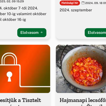
hírlevél
25. 02. 09 15:29
Hatósági hír
2024. 09. 18 0
. október 7-től 2024.
2024. szeptember
ber 10-ig valamint október
ől október 16-ig
Elolvasom
Elolvaso
esítjük a Tisztelt
Hajmanapi lecsófő