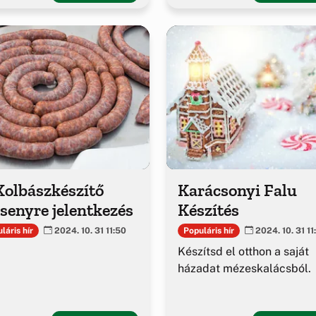
Kolbászkészítő
Karácsonyi Falu
senyre jelentkezés
Készítés
láris hír
Populáris hír
2024. 10. 31 11:50
2024. 10. 31 11
Készítsd el otthon a saját
házadat mézeskalácsból.