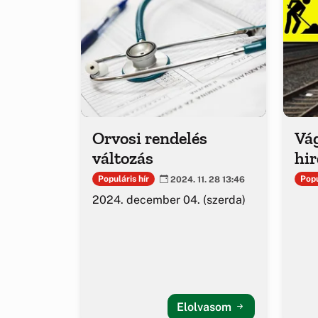
Orvosi rendelés
Vá
változás
hi
Populáris hír
Popu
2024. 11. 28 13:46
2024. december 04. (szerda)
Elolvasom