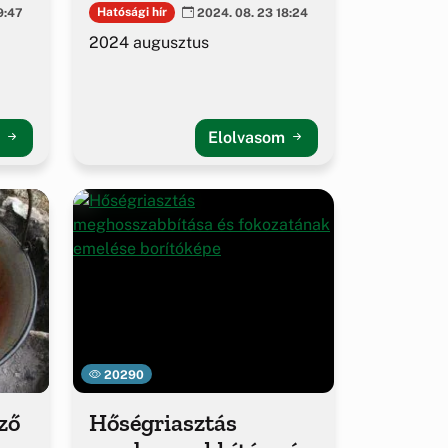
hírlevél
Hatósági hír
9:47
2024. 08. 23 18:24
2024 augusztus
m
Elolvasom
20290
ző
Hőségriasztás