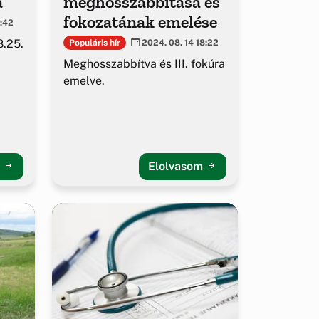
a
meghosszabbítása és
fokozatának emelése
1:42
8.25.
Populáris hír
2024. 08. 14 18:22
Meghosszabbítva és III. fokúra
emelve.
m
Elolvasom