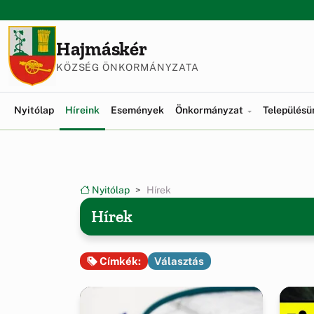
Ugrás a menüre
Ugrás a tartalomra
Hajmáskér
KÖZSÉG ÖNKORMÁNYZATA
(current)
Nyitólap
Híreink
Események
Önkormányzat
Település
Nyitólap
Hírek
Hírek
Választás
Címkék: