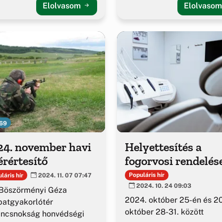
Elolvasom
Elolvaso
69
24. november havi
Helyettesítés a
érértesítő
fogorvosi rendelés
Populáris hír
láris hír
2024. 11. 07 07:47
2024. 10. 24 09:03
Böszörményi Géza
2024. október 25-én és 2
atgyakorlótér
október 28-31. között
ancsnokság honvédségi