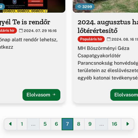
12
3299
yél Te is rendőr
2024. augusztus h
lőtérértesítő
láris hír
2024. 07. 29 16:16
ónap alatt rendőr lehetsz,
Populáris hír
2024. 08. 16 1
ntkezz
MH Böszörményi Géza
Csapatgyakorlótér
Parancsnokság honvédség
területein az éleslövészet
egyéb katonai tevékenys
alakulása.
Elolvasom
Elolvaso
1
...
5
6
7
8
9
...
16