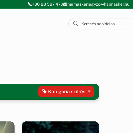
+36 88 587 470
hajmaskerjegyzo@hajmasker.hu
Kategória
szűrés