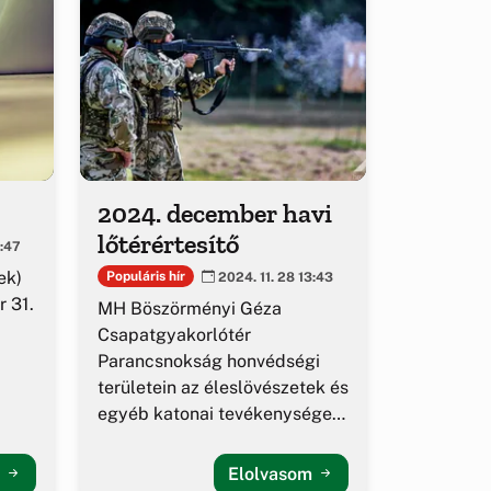
2024. december havi
lőtérértesítő
0:47
ek)
Populáris hír
2024. 11. 28 13:43
 31.
MH Böszörményi Géza
Csapatgyakorlótér
Parancsnokság honvédségi
területein az éleslövészetek és
egyéb katonai tevékenységek
alakulása.
m
Elolvasom