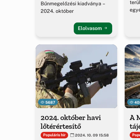
terü
Bűnmegelőzési kiadványa –
egy
2024. október
alak
Elolvasom
5687
40
2024. október havi
A 
lőtérértesítő
táj
Popu
Populáris hír
2024. 10. 09 15:58