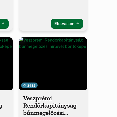
m
Elolvasom
3432
Veszprémi
g
Rendőrkapitányság
bűnmegelőzési