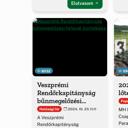
Elolvasom
8032
59
Veszprémi
20
Rendőrkapitányság
lőt
bűnmegelőzési
Popu
hírlevél
MH 
Hatósági hír
2024. 10. 25 11:11
Csap
A Veszprémi
Par
Rendőrkapitányság