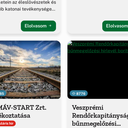
letein az éleslövészetek és
éb katonai tevékenységek
ulása.
Elolvasom
Elolvaso
85
8776
MÁV-START Zrt.
Veszprémi
ékoztatása
Rendőrkapitánysá
bűnmegelőzési
láris hír