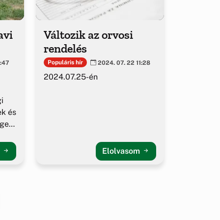
avi
Változik az orvosi
rendelés
Populáris hír
1:47
2024. 07. 22 11:28
2024.07.25-én
i
ek és
égek
m
Elolvasom