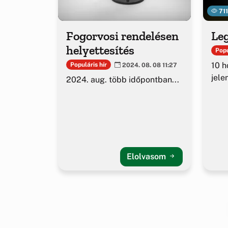
71
Fogorvosi rendelésen
Leg
helyettesítés
Popu
10 h
Populáris hír
2024. 08. 08 11:27
jele
2024. aug. több időpontban...
Elolvasom