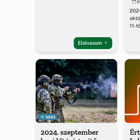
20
2024
októ
11-t
Elolvasom
3263
2024. szeptember
Ért