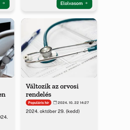
m
Elolvasom
Változik az orvosi
en
rendelés
Populáris hír
2024. 10. 22 14:27
2024. október 29. (kedd)
024.