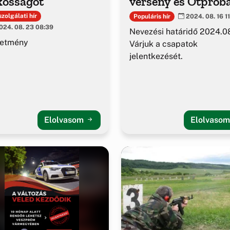
kosságot
verseny és Ötprób
zolgálati hír
Populáris hír
2024. 08. 16 1
24. 08. 23 08:39
Nevezési határidő 2024.0
detmény
Várjuk a csapatok
jelentkezését.
Elolvasom
Elolvaso