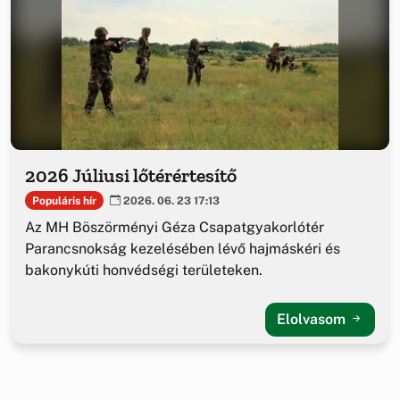
2026 Júliusi lőtérértesítő
Populáris hír
2026. 06. 23 17:13
Az MH Böszörményi Géza Csapatgyakorlótér
Parancsnokság kezelésében lévő hajmáskéri és
bakonykúti honvédségi területeken.
Elolvasom