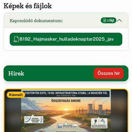
Képek és fájlok
Kapcsolódó dokumentum:
1 fájl
8192_Hajmasker_hulladeknaptar2025_jav
Hírek
Összes hír
Kiemelt