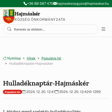
Ugrás a menüre
Ugrás a tartalomra
+36 88 587 470
hajmaskerjegyzo@hajmasker.hu
Hajmáskér
KÖZSÉG ÖNKORMÁNYZATA
Nyitólap
Hírek
Populáris hír
Hulladéknaptár-Hajmáskér
Hulladéknaptár-Hajmáskér
2024. 12. 20. 12:41
2024. 12. 20. 12:42
1299
Populáris hír
1. Házhoz menő szelektív hulladékgyűjtés: