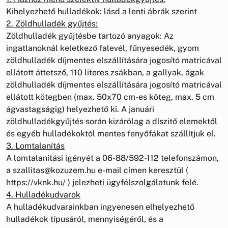
Kihelyezhető hulladékok: lásd a lenti ábrák szerint
2. Zöldhulladék gyűjtés:
Zöldhulladék gyűjtésbe tartozó anyagok: Az
ingatlanoknál keletkező falevél, fűnyesedék, gyom
zöldhulladék díjmentes elszállítására jogosító matricával
ellátott áttetsző, 110 literes zsákban, a gallyak, ágak
zöldhulladék díjmentes elszállítására jogosító matricával
ellátott kötegben (max. 50x70 cm-es köteg, max. 5 cm
ágvastagságig) helyezhető ki. A januári
zöldhulladékgyűjtés során kizárólag a díszitő elemektől
és egyéb hulladékoktól mentes fenyőfákat szállítjuk el.
3. Lomtalanítás
A lomtalanítási igényét a 06-88/592-112 telefonszámon,
a szallitas@kozuzem.hu e-mail címen keresztül (
https://vknk.hu/ ) jelezheti ügyfélszolgálatunk felé.
4. Hulladékudvarok
A hulladékudvarainkban ingyenesen elhelyezhető
hulladékok típusáról, mennyiségéről, és a