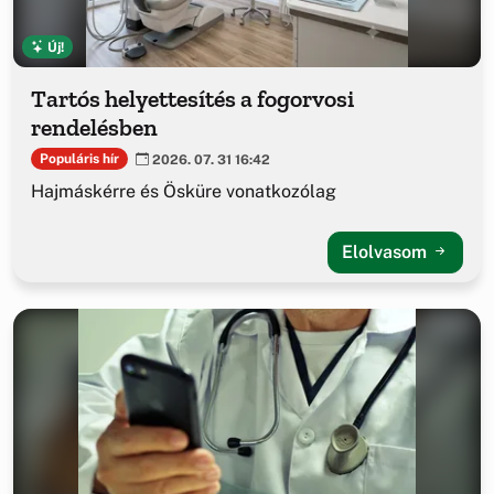
Új!
Tartós helyettesítés a fogorvosi
rendelésben
Populáris hír
2026. 07. 31 16:42
Hajmáskérre és Ösküre vonatkozólag
Elolvasom