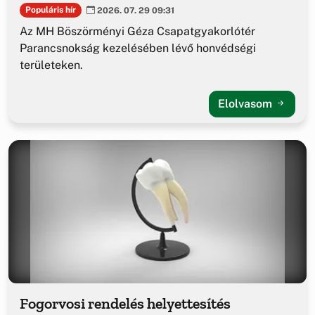
Populáris hír
2026. 07. 29 09:31
Az MH Böszörményi Géza Csapatgyakorlótér
Parancsnokság kezelésében lévő honvédségi
területeken.
Elolvasom
Fogorvosi rendelés helyettesítés