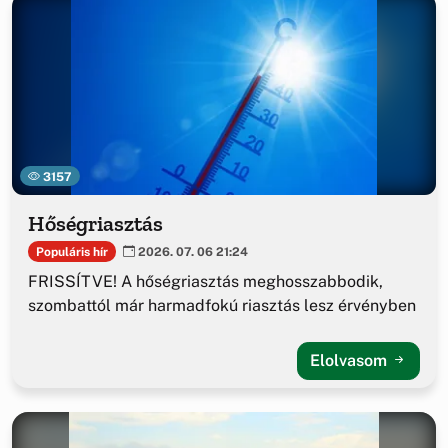
3157
Hőségriasztás
Populáris hír
2026. 07. 06 21:24
FRISSÍTVE! A hőségriasztás meghosszabbodik,
szombattól már harmadfokú riasztás lesz érvényben
Elolvasom