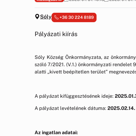
Sóly
+36 30 224 8189
Pályázati kiírás
Sóly Község Önkormányzata, az önkormányz
szóló 7/2021. (V.1.) önkormányzati rendelet 
alatti „kivett beépítetlen terület” megnevezé
A pályázat kifüggesztésének ideje:
2025.01.
A pályázat levételének dátuma:
2025.02.14. 
Az ingatlan adatai: