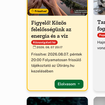
Frissítve!
Tar
Figyelő! Közös
fog
felelősségünk az
energia és a víz
Popu
Hajm
Közszolgálati hír
von
2026. 08. 07 20:17
Frissítve: 2026.08.07. péntek
20:00 Folyamatosan frissülő
tájékoztató az Útirány.hu
kezelésében
Elolvasom