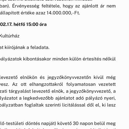
tban). Érvényesség feltétele, hogy az ajánlott ár nem
llapított értéke azaz 14.000.000,- Ft.
02.17. hétfő 15:00 óra
Kultúrház
t kiírójának a feladata.
lyázatok kibontásakor minden külön értesítés nélkül
 levezető elnökön és jegyzőkönyvvezetőn kívül még
esz. Az ott elhangzottakról folyamatosan vezetett
zati tárgyalást levezető elnök, a jegyzőkönyvvezető, a
ályázatot a legkedvezőbb ajánlatot adó pályázó nyeri,
yzatban foglaltak szerinti licitálással dől el, ki lesz
elő-testületi döntés napját) követő 30 napon belül meg