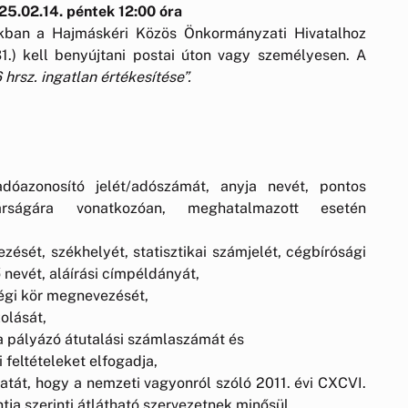
5.02.14. péntek 12:00 óra
tékban a Hajmáskéri Közös Önkormányzati Hivatalhoz
1.) kell benyújtani postai úton vagy személyesen. A
hrsz. ingatlan értékesítése”.
dóazonosító jelét/adószámát, anyja nevét, pontos
gárságára vonatkozóan, meghatalmazott esetén
ését, székhelyét, statisztikai számjelét, cégbírósági
nevét, aláírási címpéldányát,
égi kör megnevezését,
olását,
 a pályázó átutalási számlaszámát és
 feltételeket elfogadja,
zatát, hogy a nemzeti vagyonról szóló 2011. évi CXCVI.
ntja szerinti átlátható szervezetnek minősül.