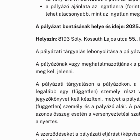
a pályázó ajánlata az ingatlanra (forin
lehet alacsonyabb, mint az ingatlan megá
A pályázat bontásának helye és ideje: 2025.
Helyszín:
8193 Sóly, Kossuth Lajos utca 55., 
A pályázati tárgyalás lebonyolítása a pályáza
A pályázónak vagy meghatalmazottjának a pá
meg kell jelenni.
A pályázati tárgyaláson a pályázókon, a
legalább egy (független) személy részt v
jegyzőkönyvet kell készíteni, melyet a pályá
(független) személy és a pályázó aláír. A p
azonos összeg esetén a versenyeztetési szabál
a nyertes.
A szerződéseket a pályázati eljárást (képvis