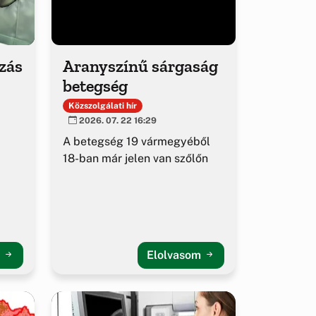
ozás
Aranyszínű sárgaság
betegség
Közszolgálati hír
2026. 07. 22 16:29
A betegség 19 vármegyéből
18-ban már jelen van szőlőn
m
Elolvasom