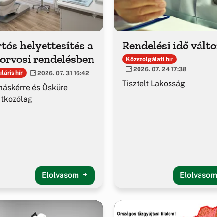
tós helyettesítés a
Rendelési idő vált
orvosi rendelésben
Közszolgálati hír
2026. 07. 24 17:38
láris hír
2026. 07. 31 16:42
Tisztelt Lakosság!
áskérre és Ösküre
atkozólag
Elolvasom
Elolvaso