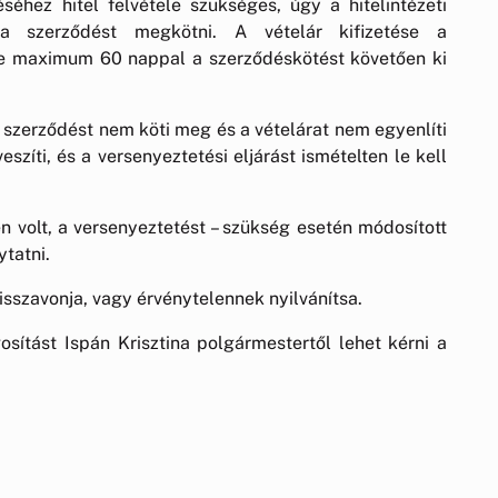
séhez hitel felvétele szükséges, úgy a hitelintézeti
 szerződést megkötni. A vételár kifizetése a
de maximum 60 nappal a szerződéskötést követően ki
szerződést nem köti meg és a vételárat nem egyenlíti
veszíti, és a versenyeztetési eljárást ismételten le kell
volt, a versenyeztetést – szükség esetén módosított
ytatni.
visszavonja, vagy érvénytelennek nyilvánítsa.
osítást Ispán Krisztina polgármestertől lehet kérni a