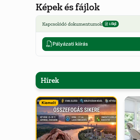
Képek és fájlok
Kapcsolódó dokumentumok
1 fájl
Pályázati kiírás
Hírek
Kiemelt