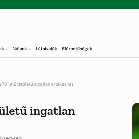
ünk
Nálunk
Látnivalók
Elérhetőségek
 701 m2 területű ingatlan értékesítés
ületű ingatlan
15:18
1941