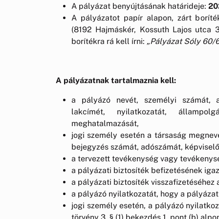
A pályázat benyújtásának határideje:
202
A pályázatot papír alapon, zárt borí
(8192 Hajmáskér, Kossuth Lajos utca 3
borítékra rá kell írni:
„Pályázat Sóly 60/6 
A pályázatnak tartalmaznia kell:
a pályázó nevét, személyi számát, a
lakcímét, nyilatkozatát, állampol
meghatalmazását,
jogi személy esetén a társaság megnevez
bejegyzés számát, adószámát, képviselő 
a tervezett tevékenység vagy tevékenys
a pályázati biztosíték befizetésének igaz
a pályázati biztosíték visszafizetéséhez
a pályázó nyilatkozatát, hogy a pályázati
jogi személy esetén, a pályázó nyilatko
törvény 3. § (1) bekezdés 1. pont (b) alpo