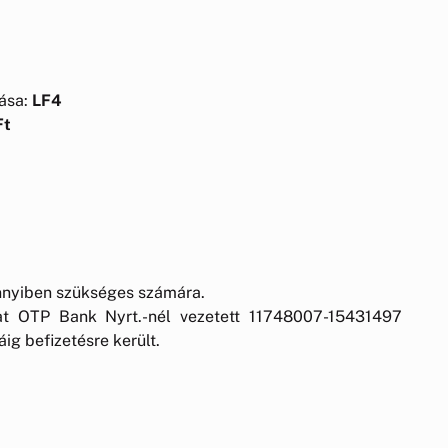
lása:
LF4
Ft
ennyiben szükséges számára.
at OTP Bank Nyrt.-nél vezetett 11748007-15431497
ig befizetésre került.