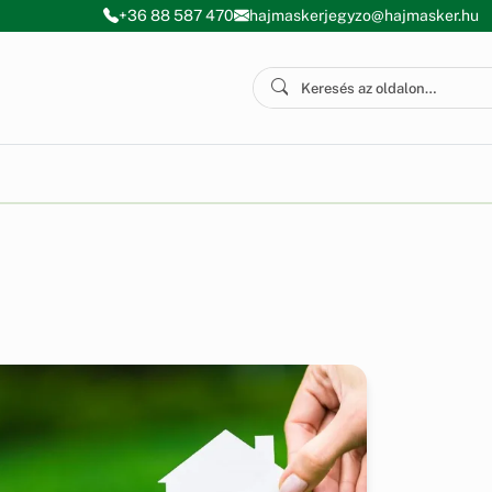
+36 88 587 470
hajmaskerjegyzo@hajmasker.hu