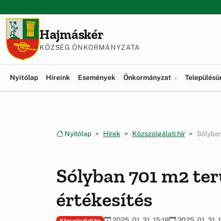
Ugrás a menüre
Ugrás a tartalomra
Hajmáskér
KÖZSÉG ÖNKORMÁNYZATA
Nyitólap
Híreink
Események
Önkormányzat
Település
Nyitólap
Hírek
Közszolgálati hír
Sólyban
Sólyban 701 m2 ter
értékesítés
2025. 01. 31. 15:18
2025. 01. 31. 
Közszolgálati hír