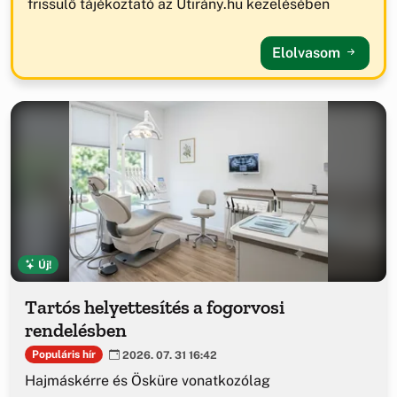
frissülő tájékoztató az Útirány.hu kezelésében
Elolvasom
Új!
Tartós helyettesítés a fogorvosi
rendelésben
Populáris hír
2026. 07. 31 16:42
Hajmáskérre és Ösküre vonatkozólag