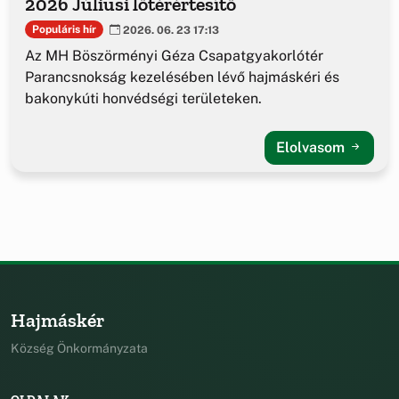
2026 Júliusi lőtérértesítő
Populáris hír
2026. 06. 23 17:13
Az MH Böszörményi Géza Csapatgyakorlótér
Parancsnokság kezelésében lévő hajmáskéri és
bakonykúti honvédségi területeken.
Elolvasom
Hajmáskér
Község Önkormányzata