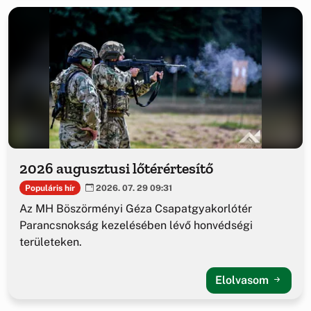
2026 augusztusi lőtérértesítő
Populáris hír
2026. 07. 29 09:31
Az MH Böszörményi Géza Csapatgyakorlótér
Parancsnokság kezelésében lévő honvédségi
területeken.
Elolvasom