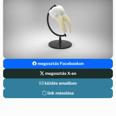
megosztás Facebookon
megosztás X-en
küldés emailben
link másolása