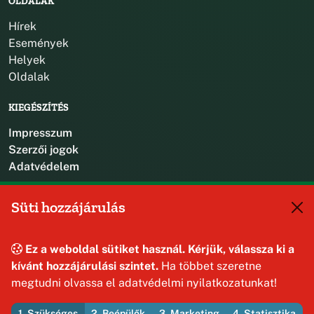
OLDALAK
Hírek
Események
Helyek
Oldalak
KIEGÉSZÍTÉS
Impresszum
Szerzői jogok
Adatvédelem
KAPCSOLAT
Süti hozzájárulás
+36 88 587 470
hajmaskerjegyzo@hajmasker.hu
Ez a weboldal sütiket használ. Kérjük, válassza ki a
8192 Hajmáskér, Kossuth Lajos u. 31.
kívánt hozzájárulási szintet.
Ha többet szeretne
megtudni olvassa el adatvédelmi nyilatkozatunkat!
1. Szükséges
2. Beépülők
3. Marketing
4. Statisztika