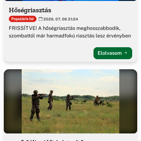
Hőségriasztás
Populáris hír
2026. 07. 06 21:24
FRISSÍTVE! A hőségriasztás meghosszabbodik,
szombattól már harmadfokú riasztás lesz érvényben
Elolvasom