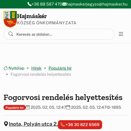
Ugrás a menüre
Ugrás a tartalomra
+36 88 587 470
hajmaskerjegyzo@hajmasker.hu
Hajmáskér
KÖZSÉG ÖNKORMÁNYZATA
Nyitólap
Hírek
Populáris hír
Fogorvosi rendelés helyettesítés
Fogorvosi rendelés helyettesítés
2025. 02. 05. 12:47
2025. 02. 05. 12:47
1895
Populáris hír
Inota, Polyán utca 2.
+36 30 822 6569