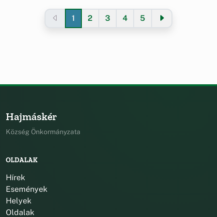
1
2
3
4
5
Hajmáskér
Község Önkormányzata
OLDALAK
Hírek
Események
Helyek
Oldalak