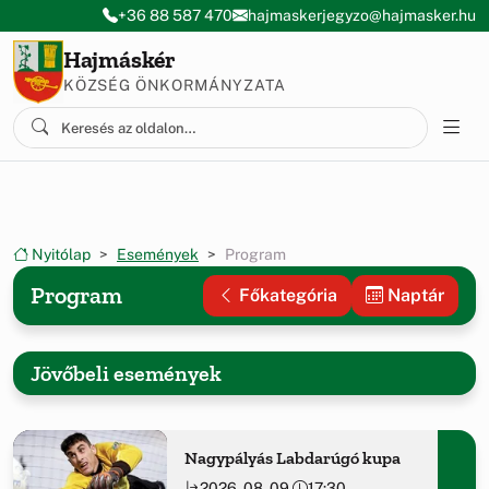
Ugrás a menüre
Ugrás a tartalomra
+36 88 587 470
hajmaskerjegyzo@hajmasker.hu
Hajmáskér
KÖZSÉG ÖNKORMÁNYZATA
Nyitólap
Események
Program
Program
Főkategória
Naptár
Jövőbeli események
Nagypályás Labdarúgó kupa
2026. 08. 09.
17:30