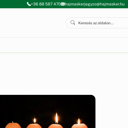
+36 88 587 470
hajmaskerjegyzo@hajmasker.hu