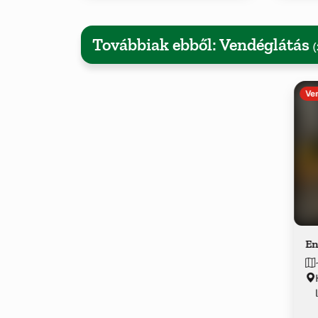
Továbbiak ebből: Vendéglátás
(
Ve
En