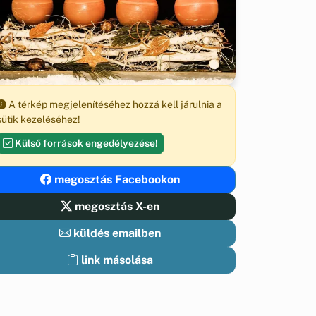
A térkép megjelenítéséhez hozzá kell járulnia a
sütik kezeléséhez!
Külső források engedélyezése!
megosztás Facebookon
megosztás X-en
küldés emailben
link másolása