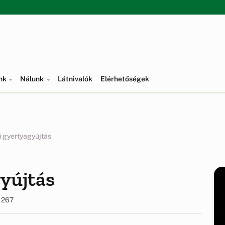
ünk
Nálunk
Látnivalók
Elérhetőségek
i gyertyagyújtás
gyújtás
267