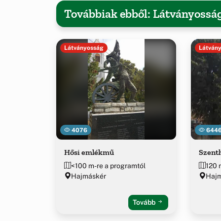
Továbbiak ebből: Látványossá
Látványosság
Látván
4076
644
Hősi emlékmű
Szent
<100 m-re a programtól
120 
Hajmáskér
Hajm
Tovább