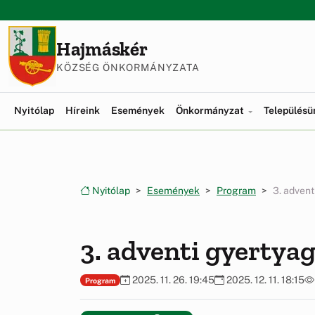
Ugrás a menüre
Ugrás a tartalomra
Hajmáskér
KÖZSÉG ÖNKORMÁNYZATA
Nyitólap
Híreink
Események
Önkormányzat
Település
Nyitólap
Események
Program
3. advent
3. adventi gyertya
2025. 11. 26. 19:45
2025. 12. 11. 18:15
Program