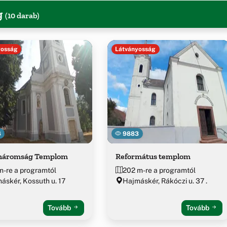
g
(10 darab)
yosság
Látványosság
6
9883
háromság Templom
Református templom
m-re a programtól
202 m-re a programtól
áskér, Kossuth u. 17
Hajmáskér, Rákóczi u. 37 .
Tovább
Tovább