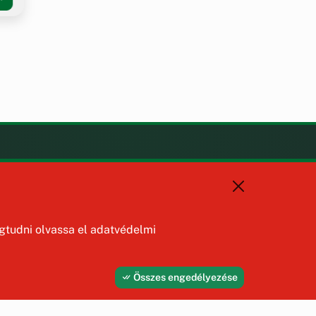
KAPCSOLAT
+36 88 587 470
hajmaskerjegyzo@hajmasker.hu
8192 Hajmáskér, Kossuth Lajos
tudni olvassa el adatvédelmi
u. 31.
Összes engedélyezése
Fejleszti és üzemelteti az Útirány