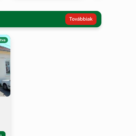
Továbbiak
tva