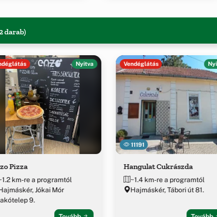
2 darab)
ndéglátás
Nyitva
Vendéglátás
Nyi
11191
zo Pizza
Hangulat Cukrászda
~1.2 km-re a programtól
~1.4 km-re a programtól
Hajmáskér, Jókai Mór
Hajmáskér, Tábori út 81.
lakótelep 9.
Tovább
Tovább