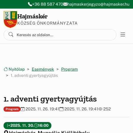
Ugrás a menüre
Ugrás a tartalomra
+36 88 587 470
hajmaskerjegyzo@hajmasker.hu
Hajmáskér
KÖZSÉG ÖNKORMÁNYZATA
Nyitólap
Események
Program
1. adventi gyertyagyújtás
1. adventi gyertyagyújtás
2025. 11. 26. 19:41
2025. 11. 26. 19:41
252
Program
2025. 11. 30.
16:00
Hajmáskér, Muzeális Kiállítóhely