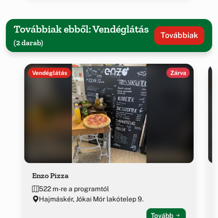
Továbbiak ebből: Vendéglátás
Továbbiak
(2 darab)
Vendéglátás
Zárva
Enzo Pizza
522 m-re a programtól
Hajmáskér, Jókai Mór lakótelep 9.
Tovább