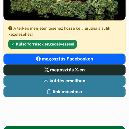
A térkép megjelenítéséhez hozzá kell járulnia a sütik
kezeléséhez!
Külső források engedélyezése!
megosztás Facebookon
megosztás X-en
küldés emailben
link másolása