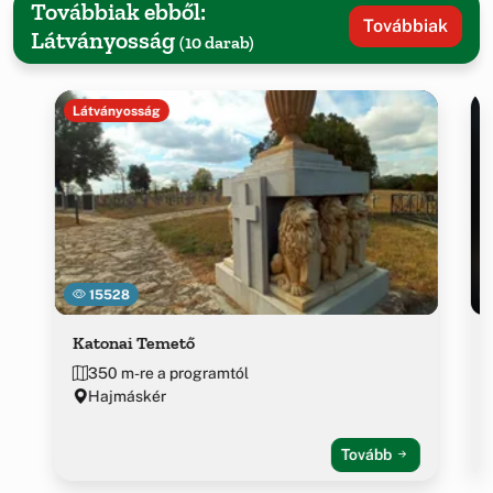
Továbbiak ebből:
Továbbiak
Látványosság
(10 darab)
Látványosság
15528
Katonai Temető
350 m-re a programtól
Hajmáskér
Tovább