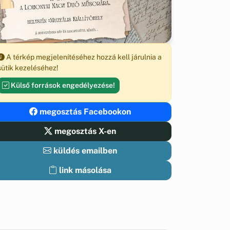
A térkép megjelenítéséhez hozzá kell járulnia a
sütik kezeléséhez!
Külső források engedélyezése!
megosztás Facebookon
megosztás X-en
küldés emailben
link másolása