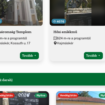
6
4076
háromság Templom
Hősi emlékmű
m-re a programtól
624 m-re a programtól
áskér, Kossuth u. 17
Hajmáskér
Tovább
Tovább
2 darab)
ndéglátás
Nyitva
Vendéglátás
Nyi