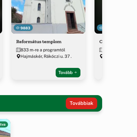
9883
29464
Református templom
Ciszterci Papír
833 m-re a programtól
~1.4 km-re a pro
Hajmáskér, Rákóczi u. 37 .
Veszprém várme
Tovább
Továbbiak
tva