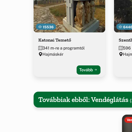
15536
644
Katonai Temető
Szent
341 m-re a programtól
596 
Hajmáskér
Hajm
Tovább
Továbbiak ebből: Vendéglátás
(
Ve