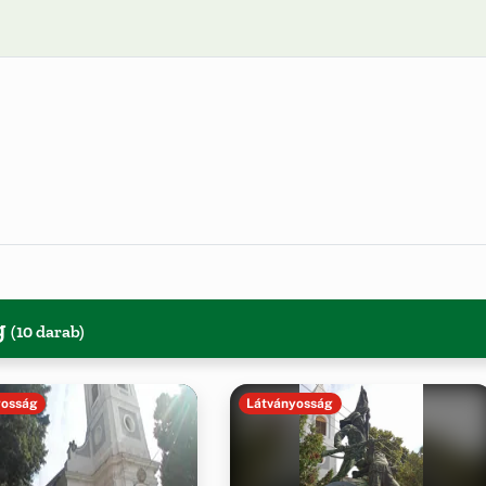
g
(10 darab)
yosság
Látványosság