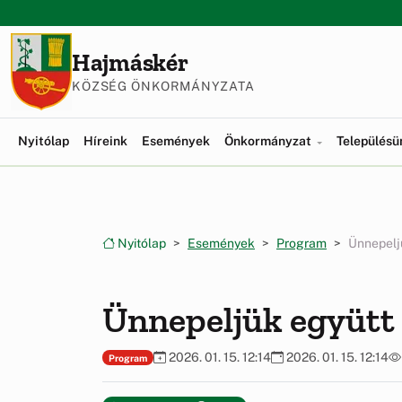
Ugrás a menüre
Ugrás a tartalomra
Hajmáskér
KÖZSÉG ÖNKORMÁNYZATA
Nyitólap
Híreink
Események
Önkormányzat
Település
Nyitólap
Események
Program
Ünnepeljü
Ünnepeljük együtt 
2026. 01. 15. 12:14
2026. 01. 15. 12:14
Program