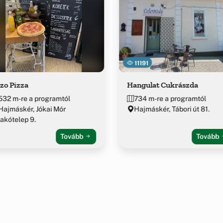
11191
zo Pizza
Hangulat Cukrászda
532 m-re a programtól
734 m-re a programtól
Hajmáskér, Jókai Mór
Hajmáskér, Tábori út 81.
lakótelep 9.
Tovább
Tovább