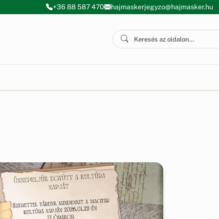
+36 88 587 470
hajmaskerjegyzo@hajmasker.hu