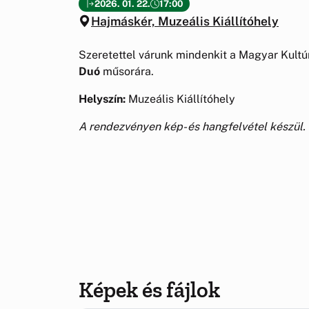
2026. 01. 22.
17:00
Hajmáskér, Muzeális Kiállítóhely
Szeretettel várunk mindenkit a Magyar Kult
Duó
műsorára.
Helyszín:
Muzeális Kiállítóhely
A rendezvényen kép- és hangfelvétel készül.
Képek és fájlok