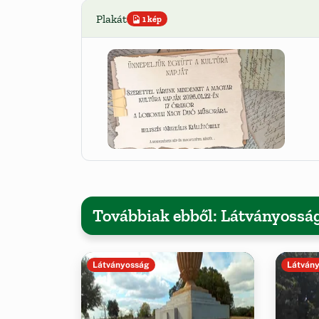
Plakát
1 kép
Továbbiak ebből: Látványossá
Látványosság
Látván