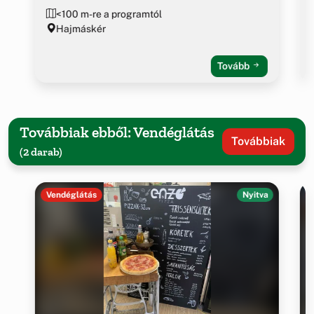
<100 m-re a programtól
Hajmáskér
Tovább
Továbbiak ebből: Vendéglátás
Továbbiak
(2 darab)
Vendéglátás
Nyitva