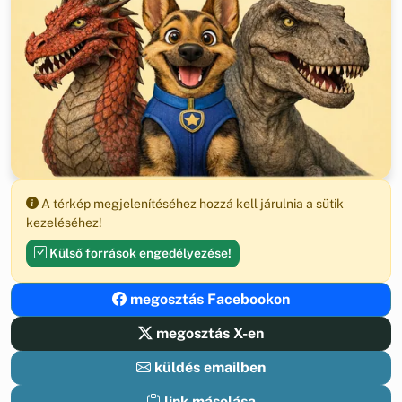
A térkép megjelenítéséhez hozzá kell járulnia a sütik
kezeléséhez!
Külső források engedélyezése!
megosztás Facebookon
megosztás X-en
küldés emailben
link másolása