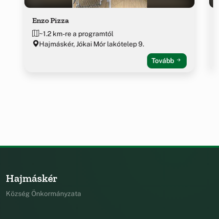
Enzo Pizza
~1.2 km-re a programtól
Hajmáskér, Jókai Mór lakótelep 9.
Tovább
Hajmáskér
Község Önkormányzata