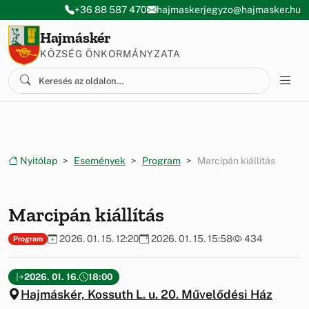
Ugrás a menüre
Ugrás a tartalomra
+36 88 587 470
hajmaskerjegyzo@hajmasker.hu
Hajmáskér
KÖZSÉG ÖNKORMÁNYZATA
Nyitólap
Események
Program
Marcipán kiállítás
Marcipán kiállítás
2026. 01. 15. 12:20
2026. 01. 15. 15:58
434
Program
2026. 01. 16.
18:00
Hajmáskér, Kossuth L. u. 20. Művelődési Ház