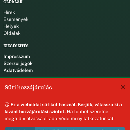
OLDALAK
Hírek
Események
Helyek
Oldalak
KIEGÉSZÍTÉS
Impresszum
Szerzői jogok
Adatvédelem
KAPCSOLAT
Süti hozzájárulás
+36 88 587 470
hajmaskerjegyzo@hajmasker.hu
Ez a weboldal sütiket használ. Kérjük, válassza ki a
8192 Hajmáskér, Kossuth Lajos u. 31.
kívánt hozzájárulási szintet.
Ha többet szeretne
megtudni olvassa el adatvédelmi nyilatkozatunkat!